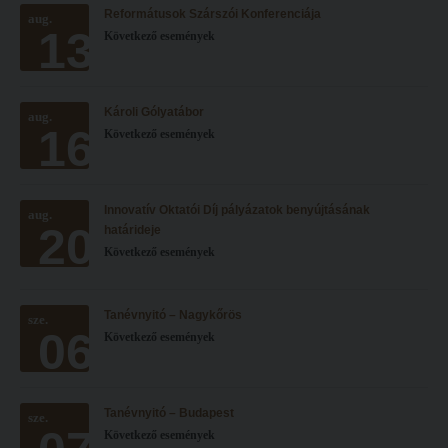
Reformátusok Szárszói Konferenciája
Hitélet
aug.
Minőségbiztosítás
13
Következő események
Intézetek
Oktatóink
Hittanoktató- és Kántorképző Intézet
Szabályzatok
Károli Gólyatábor
aug.
Pedagógusképző Intézet
Rektori utasítások
16
Következő események
Gyakorlati és Továbbképzési Intézet
Határozatok
Minőségbiztosítás
Nemzetközi mobilitás
Innovatív Oktatói Díj pályázatok benyújtásának
aug.
20
Oktatóink
Történeti áttekintés
határideje
Következő események
Szabályzatok
Hasznos linkek
Rektori utasítások
Református Pedagógiai Intézet
Tanévnyitó – Nagykőrös
sze.
06
Határozatok
Következő események
OKTATÁS
Nemzetközi mobilitás
Képzéseink
Történeti áttekintés
Képzési helyszínek
Tanévnyitó – Budapest
sze.
Következő események
Hasznos linkek
Nagykőrösi képzési hely