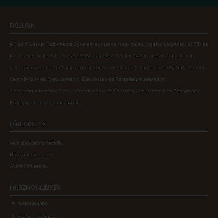
Online adatbázisok
Kollégiumok
RÓLUNK
MTMT
Nagykőrösi Kollégium
A Károli Gáspár Református Egyetem egyszerre nagy múltú (jogelőd alapítása: 1855) és
MTMT GYIK
Óbudai Diákhotel
fiatal egyetem (jelenlegi nevén 1993 óta működik), így ötvözi a református oktatás
Open Access
Kecskeméti Kollégium
hagyományait és a szakmai megújulás iránti nyitottságot.
Több mint
9000 hallgató négy
karon (
Állam- és Jogtudományi; Bölcsészet- és Társadalomtudományi;
Repozitórium
Diákélet
Gazdaságtudományi, Egészségtudományi és Szociális; Hittudományi és Pedagógiai
Kollégiumok
Sport a Károlin
Kar
) folytathatja a tanulmányait.
Nagykőrösi Kollégium
Károli Klub
HÍRLEVELEK
Óbudai Diákhotel
Károli Egyetemi Lelkészség
Munkavállalói hírlevelek
Kecskeméti Kollégium
ECL nyelvvizsga
Hallgatói hírlevelek
Diákélet
Díszoklevél igénylés
Alumni hírlevelek
Sport a Károlin
HÖK
HASZNOS
LINKEK
Károli Klub
Adatvédelem
Károli Egyetemi Lelkészség
Arculati kézikönyv