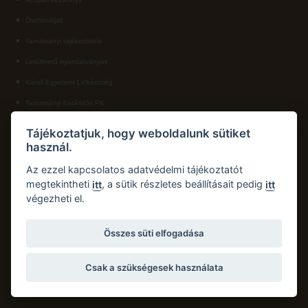
Ösztöndíjak
ECL nyelvvizsga
Tanulmányi tájékoztatók
Díszoklevél igénylés
Letölthető nyomtatványok
HÖK
Károli Egyetemi Lelkészség
Tanulmányi határidők PK
KAPCSOLAT
Tájékoztatjuk, hogy weboldalunk sütiket
használ.
Károli Gáspár Református Egyetem, Pedagógiai Kar
Cím:
2750 Nagykőrös, Hősök tere 5.
Az ezzel kapcsolatos adatvédelmi tájékoztatót
Email:
pk.dth@kre.hu
megtekintheti
, a sütik részletes beállításait pedig
itt
itt
végezheti el.
Telefon:
+36 30 174 1934
Összes süti elfogadása
Csak a szükségesek használata
Copyright © 2026 Károli Gáspár Református Egyetem. Minden jog fenntartva.