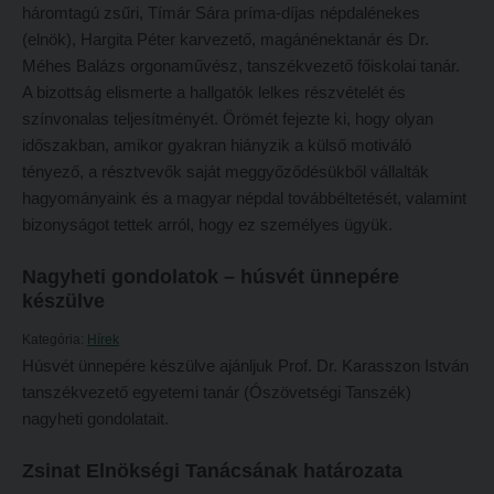
Tehetséggondozás
háromtagú zsűri, Tímár Sára príma-díjas népdalénekes
FELVÉTELIZŐKNEK
(elnök), Hargita Péter karvezető, magánénektanár és Dr.
Tudományos diákköri tevékenység
Pótfelvételi 2026
Méhes Balázs orgonaművész, tanszékvezető főiskolai tanár.
PedKaszt – Bethlen-pályázat
A bizottság elismerte a hallgatók lelkes részvételét és
PK Felvételi Tájékoztató kiadvány
színvonalas teljesítményét. Örömét fejezte ki, hogy olyan
Kari kutatási pályázatok
Hallgatói véleményvideók
időszakban, amikor gyakran hiányzik a külső motiváló
Kari kiadványok
tényező, a résztvevők saját meggyőződésükből vállalták
Intézményi pontok
hagyományaink és a magyar népdal továbbéltetését, valamint
FELVÉTELIZŐKNEK
Intézményi pontok igazolása
bizonyságot tettek arról, hogy ez személyes ügyük.
Pótfelvételi 2026
A 2026. évi pótfelvételi eljárás alkalmassági vizsga tudnivalói
Nagyheti gondolatok – húsvét ünnepére
PK Felvételi Tájékoztató kiadvány
Hitéleti képzések jelentkezési lapja
készülve
Hallgatói véleményvideók
Átvétel más felsőoktatási intézményből
Kategória:
Hírek
Intézményi pontok
Húsvét ünnepére készülve ajánljuk Prof. Dr. Karasszon István
Jelentkezési lapok, nyomtatványok
tanszékvezető egyetemi tanár (Ószövetségi Tanszék)
Intézményi pontok igazolása
Ösztöndíjak
nagyheti gondolatait.
A 2026. évi pótfelvételi eljárás alkalmassági vizsga tudnivalói
Szakirányú továbbképzések
Zsinat Elnökségi Tanácsának határozata
Hitéleti képzések jelentkezési lapja
HALLGATÓINKNAK