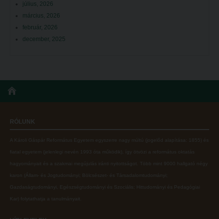
július, 2026
március, 2026
február, 2026
december, 2025
RÓLUNK
A Károli Gáspár Református Egyetem egyszerre nagy múltú (jogelőd alapítása: 1855) és
fiatal egyetem (jelenlegi nevén 1993 óta működik), így ötvözi a református oktatás
hagyományait és a szakmai megújulás iránti nyitottságot.
Több mint
9000 hallgató négy
karon (
Állam- és Jogtudományi; Bölcsészet- és Társadalomtudományi;
Gazdaságtudományi, Egészségtudományi és Szociális; Hittudományi és Pedagógiai
Kar
) folytathatja a tanulmányait.