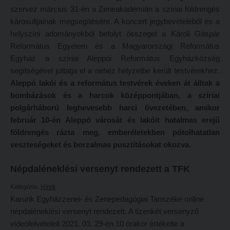
szervez március 31-én a Zeneakadémián a szíriai földrengés
Református Pedagógiai Intézet
Budapesti képzési hely
károsultjainak megsegítésére. A koncert jegybevételéből és a
helyszíni adományokból befolyt összeget a Károli Gáspár
OKTATÁS
Marosvásárhelyi képzési hely
Református Egyetem és a Magyarországi Református
Képzéseink
Kecskeméti képzési hely
Egyház a szíriai Aleppói Református Egyházközség
Képzési helyszínek
segítségével juttatja el a nehéz helyzetbe került testvérekhez.
Mintatantervek
Aleppó lakói és a református testvérek éveken át álltak a
Nagykőrösi képzési hely
Gyakorlati képzés
bombázások és a harcok középpontjában, a szíriai
Budapesti képzési hely
polgárháború leghevesebb harci övezetében, amikor
KUTATÁS
február 10-én Aleppó városát és lakóit hatalmas erejű
Marosvásárhelyi képzési hely
Kari kutatócsoportok
földrengés rázta meg, emberéletekben pótolhatatlan
Kecskeméti képzési hely
veszteségeket és borzalmas pusztításokat okozva.
Tehetséggondozás
Mintatantervek
Tudományos diákköri tevékenység
Népdaléneklési versenyt rendezett a TFK
Gyakorlati képzés
PedKaszt – Bethlen-pályázat
Kategória:
Hírek
KUTATÁS
Karunk Egyházzenei- és Zenepedagógiai Tanszéke online
Kari kutatási pályázatok
népdaléneklési versenyt rendezett. A tizenkét versenyző
Kari kutatócsoportok
Kari kiadványok
videófelvételeit 2021. 03. 29-én 10 órakor értékelte a