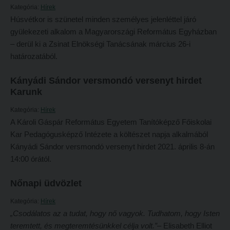
Kategória:
Hírek
Átvétel más felsőoktatási intézményből
2026/2027. tanévre felvett hallgatók részére
Húsvétkor is szünetel minden személyes jelenléttel járó
Jelentkezési lapok, nyomtatványok
gyülekezeti alkalom a Magyarországi Református Egyházban
HÖK
– derül ki a Zsinat Elnökségi Tanácsának március 26-i
Ösztöndíjak
Konzultációs időpontok
határozatából.
Szakirányú továbbképzések
Órarend
Kányádi Sándor versmondó versenyt hirdet
HALLGATÓINKNAK
Kari mentorok
Karunk
2026/2027. tanévre felvett hallgatók részére
Ösztöndíjak és egyéb hallgatói pályázatok
Kategória:
Hírek
A Károli Gáspár Református Egyetem Tanítóképző Főiskolai
HÖK
Kari pályázatok
Kar Pedagógusképző Intézete a költészet napja alkalmából
Konzultációs időpontok
Szakdolgozati tudnivalók
Kányádi Sándor versmondó versenyt hirdet 2021. április 8-án
Órarend
14:00 órától.
Tanulmányi határidők
Kari mentorok
Tanulmányi Osztály
Nőnapi üdvözlet
Ösztöndíjak és egyéb hallgatói pályázatok
Kérelmek – nyomtatványok
Kategória:
Hírek
Kari pályázatok
Tanulmányi tájékoztató
„Csodálatos az a tudat, hogy nő vagyok. Tudhatom, hogy Isten
teremtett, és megteremtésünkkel célja volt.”
– Elisabeth Elliot
Szakdolgozati tudnivalók