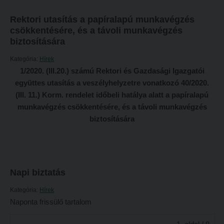
Tételsorok
Tanulmányi határidők
Baleset-, munka- és tűzvédelmi megelőző ismeretek hallgatók részére
Rektori utasítás a papíralapú munkavégzés
csökkentésére, és a távoli munkavégzés
Tanulmányi Osztály
Moodle, Teams, Microsoft, eduID
biztosítására
Kérelmek – nyomtatványok
ESEMÉNYEK
Kategória:
Hírek
Tanulmányi tájékoztató
1/2020. (III.20.) számú Rektori és Gazdasági Igazgatói
Kárpátok alatt
együttes utasítás a veszélyhelyzetre vonatkozó 40/2020.
Tételsorok
Kányádi-verseny
(III. 11.) Korm. rendelet időbeli hatálya alatt a papíralapú
Baleset-, munka- és tűzvédelmi megelőző ismeretek hallgatók részére
munkavégzés csökkentésére, és a távoli munkavégzés
Simonyi-verseny
biztosítására
Moodle, Teams, Microsoft, eduID
Psallite énekverseny
ESEMÉNYEK
Tanulva tanítani
Kárpátok alatt
Innováció a pedagógushivatásban
Napi biztatás
Kányádi-verseny
Tehetség - Hit - Identitás konferencia
Kategória:
Hírek
Simonyi-verseny
Művészet határok nélkül
Naponta frissülő tartalom
Psallite énekverseny
PedKaszt – Bethlen-pályázat