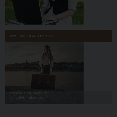
NYELVVIZSGAKÖZPONT
Hasznos Információk
a nyelvtanuláshoz