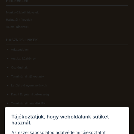
HÍRLEVELEK
Munkavállalói hírlevelek
Hallgatói hírlevelek
Alumni hírlevelek
HASZNOS
LINKEK
Adatvédelem
Arculati kézikönyv
Ösztöndíjak
Tanulmányi tájékoztatók
Letölthető nyomtatványok
Károli Egyetemi Lelkészség
Tanulmányi határidők PK
KAPCSOLAT
Tájékoztatjuk, hogy weboldalunk sütiket
használ.
Károli Gáspár Református Egyetem, Pedagógiai Kar
Cím:
2750 Nagykőrös, Hősök tere 5.
Az ezzel kapcsolatos adatvédelmi tájékoztatót