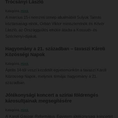
Trócsányi László
Hitélet
Minőségbiztosítás
Kategória:
Hírek
Intézetek
Oktatóink
A március 15-i nemzeti ünnep alkalmából Sulyok Tamás
Hittanoktató- és Kántorképző Intézet
köztársasági elnök, Orbán Viktor miniszterelnök és Kövér
Szabályzatok
László, az Országgyűlés elnöke átadta a Kossuth- és
Pedagógusképző Intézet
Rektori utasítások
Széchenyi-díjakat.
Gyakorlati és Továbbképzési Intézet
Határozatok
Hagyomány a 21. században – tavaszi Károli
Minőségbiztosítás
Nemzetközi mobilitás
Közösségi Napok
Oktatóink
Történeti áttekintés
Kategória:
Hírek
Szabályzatok
Hasznos linkek
Április 14-től veszi kezdetét egyetemünkön a tavaszi Károli
Közösségi Napok, melynek témája: hagyomány a 21.
Rektori utasítások
Református Pedagógiai Intézet
században.
Határozatok
OKTATÁS
Jótékonysági koncert a szíriai földrengés
Nemzetközi mobilitás
Képzéseink
károsultjainak megsegítésére
Történeti áttekintés
Képzési helyszínek
Kategória:
Hírek
Hasznos linkek
A Károli Gáspár Református Egyetem jótékonysági koncertet
Nagykőrösi képzési hely