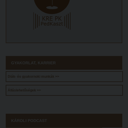
ECL nyelvvizsga
Díszoklevél igénylés
HÖK
GYAKORLAT, KARRIER
Diák- és gyakornoki munkák >>
Álláslehetőségek >>
KÁROLI PODCAST