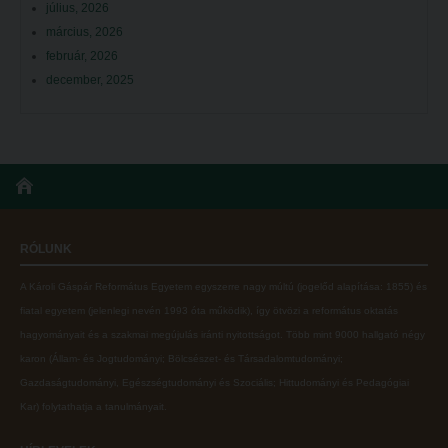
július, 2026
március, 2026
február, 2026
december, 2025
RÓLUNK
A Károli Gáspár Református Egyetem egyszerre nagy múltú (jogelőd alapítása: 1855) és
fiatal egyetem (jelenlegi nevén 1993 óta működik), így ötvözi a református oktatás
hagyományait és a szakmai megújulás iránti nyitottságot.
Több mint
9000 hallgató négy
karon (
Állam- és Jogtudományi; Bölcsészet- és Társadalomtudományi;
Gazdaságtudományi, Egészségtudományi és Szociális; Hittudományi és Pedagógiai
Kar
) folytathatja a tanulmányait.