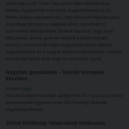
Tehetséggondozás
háromtagú zsűri, Tímár Sára príma-díjas népdalénekes
FELVÉTELIZŐKNEK
(elnök), Hargita Péter karvezető, magánénektanár és Dr.
Tudományos diákköri tevékenység
Pótfelvételi 2026
Méhes Balázs orgonaművész, tanszékvezető főiskolai tanár.
PedKaszt – Bethlen-pályázat
A bizottság elismerte a hallgatók lelkes részvételét és
PK Felvételi Tájékoztató kiadvány
színvonalas teljesítményét. Örömét fejezte ki, hogy olyan
Kari kutatási pályázatok
Hallgatói véleményvideók
időszakban, amikor gyakran hiányzik a külső motiváló
Kari kiadványok
tényező, a résztvevők saját meggyőződésükből vállalták
Intézményi pontok
hagyományaink és a magyar népdal továbbéltetését, valamint
FELVÉTELIZŐKNEK
Intézményi pontok igazolása
bizonyságot tettek arról, hogy ez személyes ügyük.
Pótfelvételi 2026
A 2026. évi pótfelvételi eljárás alkalmassági vizsga tudnivalói
Nagyheti gondolatok – húsvét ünnepére
PK Felvételi Tájékoztató kiadvány
Hitéleti képzések jelentkezési lapja
készülve
Hallgatói véleményvideók
Átvétel más felsőoktatási intézményből
Kategória:
Hírek
Intézményi pontok
Húsvét ünnepére készülve ajánljuk Prof. Dr. Karasszon István
Jelentkezési lapok, nyomtatványok
tanszékvezető egyetemi tanár (Ószövetségi Tanszék)
Intézményi pontok igazolása
Ösztöndíjak
nagyheti gondolatait.
A 2026. évi pótfelvételi eljárás alkalmassági vizsga tudnivalói
Szakirányú továbbképzések
Zsinat Elnökségi Tanácsának határozata
Hitéleti képzések jelentkezési lapja
HALLGATÓINKNAK