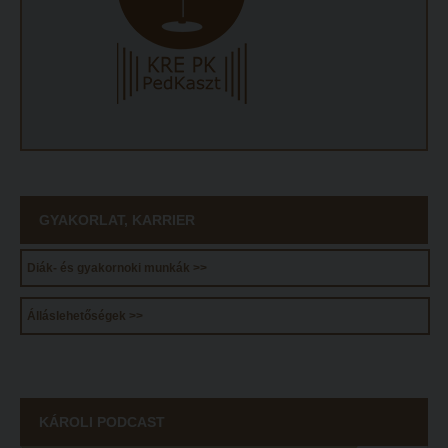
ECL nyelvvizsga
Díszoklevél igénylés
HÖK
GYAKORLAT, KARRIER
Diák- és gyakornoki munkák >>
Álláslehetőségek >>
KÁROLI PODCAST