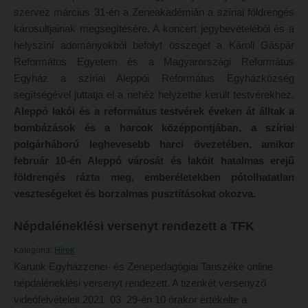
szervez március 31-én a Zeneakadémián a szíriai földrengés
Református Pedagógiai Intézet
Budapesti képzési hely
károsultjainak megsegítésére. A koncert jegybevételéből és a
helyszíni adományokból befolyt összeget a Károli Gáspár
OKTATÁS
Marosvásárhelyi képzési hely
Református Egyetem és a Magyarországi Református
Képzéseink
Kecskeméti képzési hely
Egyház a szíriai Aleppói Református Egyházközség
Képzési helyszínek
segítségével juttatja el a nehéz helyzetbe került testvérekhez.
Mintatantervek
Aleppó lakói és a református testvérek éveken át álltak a
Nagykőrösi képzési hely
Gyakorlati képzés
bombázások és a harcok középpontjában, a szíriai
Budapesti képzési hely
polgárháború leghevesebb harci övezetében, amikor
KUTATÁS
február 10-én Aleppó városát és lakóit hatalmas erejű
Marosvásárhelyi képzési hely
Kari kutatócsoportok
földrengés rázta meg, emberéletekben pótolhatatlan
Kecskeméti képzési hely
veszteségeket és borzalmas pusztításokat okozva.
Tehetséggondozás
Mintatantervek
Tudományos diákköri tevékenység
Népdaléneklési versenyt rendezett a TFK
Gyakorlati képzés
PedKaszt – Bethlen-pályázat
Kategória:
Hírek
KUTATÁS
Karunk Egyházzenei- és Zenepedagógiai Tanszéke online
Kari kutatási pályázatok
népdaléneklési versenyt rendezett. A tizenkét versenyző
Kari kutatócsoportok
Kari kiadványok
videófelvételeit 2021. 03. 29-én 10 órakor értékelte a