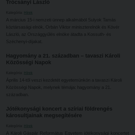
Trócsányi László
Hitélet
Minőségbiztosítás
Kategória:
Hírek
Intézetek
Oktatóink
A március 15-i nemzeti ünnep alkalmából Sulyok Tamás
Hittanoktató- és Kántorképző Intézet
köztársasági elnök, Orbán Viktor miniszterelnök és Kövér
Szabályzatok
László, az Országgyűlés elnöke átadta a Kossuth- és
Pedagógusképző Intézet
Rektori utasítások
Széchenyi-díjakat.
Gyakorlati és Továbbképzési Intézet
Határozatok
Hagyomány a 21. században – tavaszi Károli
Minőségbiztosítás
Nemzetközi mobilitás
Közösségi Napok
Oktatóink
Történeti áttekintés
Kategória:
Hírek
Szabályzatok
Hasznos linkek
Április 14-től veszi kezdetét egyetemünkön a tavaszi Károli
Közösségi Napok, melynek témája: hagyomány a 21.
Rektori utasítások
Református Pedagógiai Intézet
században.
Határozatok
OKTATÁS
Jótékonysági koncert a szíriai földrengés
Nemzetközi mobilitás
Képzéseink
károsultjainak megsegítésére
Történeti áttekintés
Képzési helyszínek
Kategória:
Hírek
Hasznos linkek
A Károli Gáspár Református Egyetem jótékonysági koncertet
Nagykőrösi képzési hely