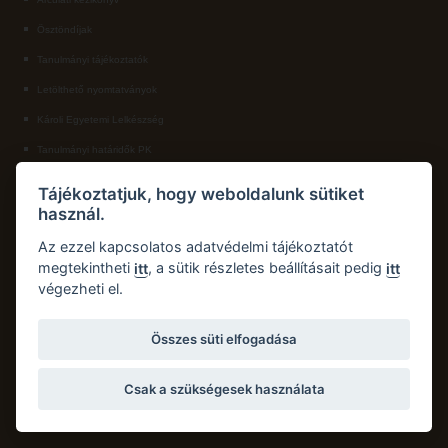
Ösztöndíjak
ECL nyelvvizsga
Tanulmányi tájékoztatók
Díszoklevél igénylés
Letölthető nyomtatványok
HÖK
Károli Egyetemi Lelkészség
Tanulmányi határidők PK
KAPCSOLAT
Tájékoztatjuk, hogy weboldalunk sütiket
használ.
Károli Gáspár Református Egyetem, Pedagógiai Kar
Cím:
2750 Nagykőrös, Hősök tere 5.
Az ezzel kapcsolatos adatvédelmi tájékoztatót
Email:
pk.dth@kre.hu
megtekintheti
, a sütik részletes beállításait pedig
itt
itt
végezheti el.
Telefon:
+36 30 174 1934
Összes süti elfogadása
Csak a szükségesek használata
Copyright © 2026 Károli Gáspár Református Egyetem. Minden jog fenntartva.