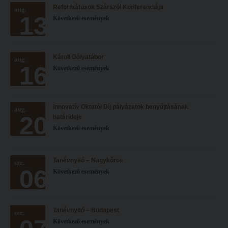
Reformátusok Szárszói Konferenciája
Hitélet
aug.
Minőségbiztosítás
13
Következő események
Intézetek
Oktatóink
Hittanoktató- és Kántorképző Intézet
Szabályzatok
Károli Gólyatábor
aug.
Pedagógusképző Intézet
Rektori utasítások
16
Következő események
Gyakorlati és Továbbképzési Intézet
Határozatok
Minőségbiztosítás
Nemzetközi mobilitás
Innovatív Oktatói Díj pályázatok benyújtásának
aug.
20
Oktatóink
Történeti áttekintés
határideje
Következő események
Szabályzatok
Hasznos linkek
Rektori utasítások
Református Pedagógiai Intézet
Tanévnyitó – Nagykőrös
sze.
06
Határozatok
Következő események
OKTATÁS
Nemzetközi mobilitás
Képzéseink
Történeti áttekintés
Képzési helyszínek
Tanévnyitó – Budapest
sze.
Következő események
Hasznos linkek
Nagykőrösi képzési hely