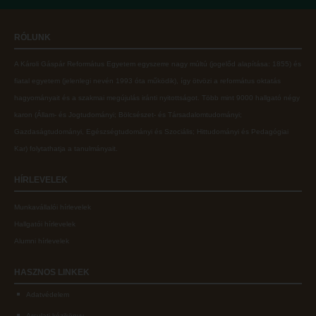
Online adatbázisok
Kollégiumok
RÓLUNK
MTMT
Nagykőrösi Kollégium
A Károli Gáspár Református Egyetem egyszerre nagy múltú (jogelőd alapítása: 1855) és
MTMT GYIK
Óbudai Diákhotel
fiatal egyetem (jelenlegi nevén 1993 óta működik), így ötvözi a református oktatás
Open Access
Kecskeméti Kollégium
hagyományait és a szakmai megújulás iránti nyitottságot.
Több mint
9000 hallgató négy
karon (
Állam- és Jogtudományi; Bölcsészet- és Társadalomtudományi;
Repozitórium
Diákélet
Gazdaságtudományi, Egészségtudományi és Szociális; Hittudományi és Pedagógiai
Kollégiumok
Sport a Károlin
Kar
) folytathatja a tanulmányait.
Nagykőrösi Kollégium
Károli Klub
HÍRLEVELEK
Óbudai Diákhotel
Károli Egyetemi Lelkészség
Munkavállalói hírlevelek
Kecskeméti Kollégium
ECL nyelvvizsga
Hallgatói hírlevelek
Diákélet
Díszoklevél igénylés
Alumni hírlevelek
Sport a Károlin
HÖK
HASZNOS
LINKEK
Károli Klub
Adatvédelem
Károli Egyetemi Lelkészség
Arculati kézikönyv