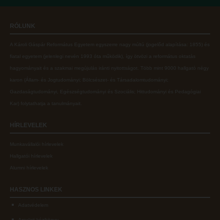
Online adatbázisok
Kollégiumok
RÓLUNK
MTMT
Nagykőrösi Kollégium
A Károli Gáspár Református Egyetem egyszerre nagy múltú (jogelőd alapítása: 1855) és
MTMT GYIK
Óbudai Diákhotel
fiatal egyetem (jelenlegi nevén 1993 óta működik), így ötvözi a református oktatás
Open Access
Kecskeméti Kollégium
hagyományait és a szakmai megújulás iránti nyitottságot.
Több mint
9000 hallgató négy
karon (
Állam- és Jogtudományi; Bölcsészet- és Társadalomtudományi;
Repozitórium
Diákélet
Gazdaságtudományi, Egészségtudományi és Szociális; Hittudományi és Pedagógiai
Kollégiumok
Sport a Károlin
Kar
) folytathatja a tanulmányait.
Nagykőrösi Kollégium
Károli Klub
HÍRLEVELEK
Óbudai Diákhotel
Károli Egyetemi Lelkészség
Munkavállalói hírlevelek
Kecskeméti Kollégium
ECL nyelvvizsga
Hallgatói hírlevelek
Diákélet
Díszoklevél igénylés
Alumni hírlevelek
Sport a Károlin
HÖK
HASZNOS
LINKEK
Károli Klub
Adatvédelem
Károli Egyetemi Lelkészség
Arculati kézikönyv