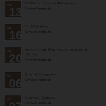
Reformátusok Szárszói Konferenciája
Hitélet
aug.
Minőségbiztosítás
13
Következő események
Intézetek
Oktatóink
Hittanoktató- és Kántorképző Intézet
Szabályzatok
Károli Gólyatábor
aug.
Pedagógusképző Intézet
Rektori utasítások
16
Következő események
Gyakorlati és Továbbképzési Intézet
Határozatok
Minőségbiztosítás
Nemzetközi mobilitás
Innovatív Oktatói Díj pályázatok benyújtásának
aug.
20
Oktatóink
Történeti áttekintés
határideje
Következő események
Szabályzatok
Hasznos linkek
Rektori utasítások
Református Pedagógiai Intézet
Tanévnyitó – Nagykőrös
sze.
06
Határozatok
Következő események
OKTATÁS
Nemzetközi mobilitás
Képzéseink
Történeti áttekintés
Képzési helyszínek
Tanévnyitó – Budapest
sze.
Következő események
Hasznos linkek
Nagykőrösi képzési hely