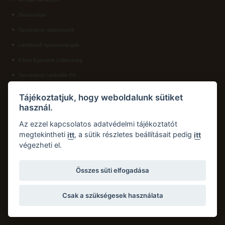
Ösztöndíjak
ECL nyelvvizsga
Tanulmányi tájékoztatók
Díszoklevél igénylés
Letölthető nyomtatványok
HÖK
Károli Egyetemi Lelkészség
Tanulmányi határidők PK
KAPCSOLAT
Tájékoztatjuk, hogy weboldalunk sütiket
használ.
Károli Gáspár Református Egyetem, Pedagógiai Kar
Cím:
2750 Nagykőrös, Hősök tere 5.
Az ezzel kapcsolatos adatvédelmi tájékoztatót
Email:
pk.dth@kre.hu
megtekintheti
, a sütik részletes beállításait pedig
itt
itt
végezheti el.
Telefon:
+36 30 174 1934
Összes süti elfogadása
Csak a szükségesek használata
Copyright © 2026 Károli Gáspár Református Egyetem. Minden jog fenntartva.