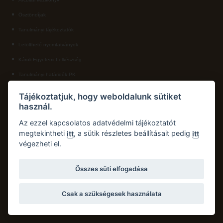
Ösztöndíjak
ECL nyelvvizsga
Tanulmányi tájékoztatók
Díszoklevél igénylés
Letölthető nyomtatványok
HÖK
Károli Egyetemi Lelkészség
Tanulmányi határidők PK
KAPCSOLAT
Tájékoztatjuk, hogy weboldalunk sütiket
használ.
Károli Gáspár Református Egyetem, Pedagógiai Kar
Cím:
2750 Nagykőrös, Hősök tere 5.
Az ezzel kapcsolatos adatvédelmi tájékoztatót
Email:
pk.dth@kre.hu
megtekintheti
, a sütik részletes beállításait pedig
itt
itt
végezheti el.
Telefon:
+36 30 174 1934
Összes süti elfogadása
Csak a szükségesek használata
Copyright © 2026 Károli Gáspár Református Egyetem. Minden jog fenntartva.