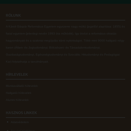
Online adatbázisok
Kollégiumok
RÓLUNK
MTMT
Nagykőrösi Kollégium
A Károli Gáspár Református Egyetem egyszerre nagy múltú (jogelőd alapítása: 1855) és
MTMT GYIK
Óbudai Diákhotel
fiatal egyetem (jelenlegi nevén 1993 óta működik), így ötvözi a református oktatás
Open Access
Kecskeméti Kollégium
hagyományait és a szakmai megújulás iránti nyitottságot.
Több mint
9000 hallgató négy
karon (
Állam- és Jogtudományi; Bölcsészet- és Társadalomtudományi;
Repozitórium
Diákélet
Gazdaságtudományi, Egészségtudományi és Szociális; Hittudományi és Pedagógiai
Kollégiumok
Sport a Károlin
Kar
) folytathatja a tanulmányait.
Nagykőrösi Kollégium
Károli Klub
HÍRLEVELEK
Óbudai Diákhotel
Károli Egyetemi Lelkészség
Munkavállalói hírlevelek
Kecskeméti Kollégium
ECL nyelvvizsga
Hallgatói hírlevelek
Diákélet
Díszoklevél igénylés
Alumni hírlevelek
Sport a Károlin
HÖK
HASZNOS
LINKEK
Károli Klub
Adatvédelem
Károli Egyetemi Lelkészség
Arculati kézikönyv