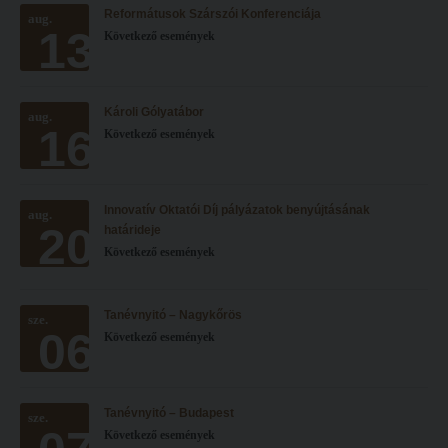
Reformátusok Szárszói Konferenciája
Hitélet
aug.
Minőségbiztosítás
13
Következő események
Intézetek
Oktatóink
Hittanoktató- és Kántorképző Intézet
Szabályzatok
Károli Gólyatábor
aug.
Pedagógusképző Intézet
Rektori utasítások
16
Következő események
Gyakorlati és Továbbképzési Intézet
Határozatok
Minőségbiztosítás
Nemzetközi mobilitás
Innovatív Oktatói Díj pályázatok benyújtásának
aug.
20
Oktatóink
Történeti áttekintés
határideje
Következő események
Szabályzatok
Hasznos linkek
Rektori utasítások
Református Pedagógiai Intézet
Tanévnyitó – Nagykőrös
sze.
06
Határozatok
Következő események
OKTATÁS
Nemzetközi mobilitás
Képzéseink
Történeti áttekintés
Képzési helyszínek
Tanévnyitó – Budapest
sze.
Következő események
Hasznos linkek
Nagykőrösi képzési hely