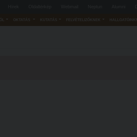
Hírek
Oldaltérkép
Webmail
Neptun
Alumni
D
ÓL
OKTATÁS
KUTATÁS
FELVÉTELIZŐKNEK
HALLGATÓINK