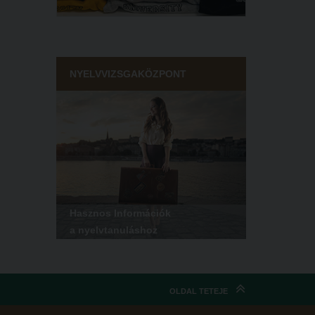
NYELVVIZSGAKÖZPONT
Hasznos Információk
a nyelvtanuláshoz
OLDAL TETEJE