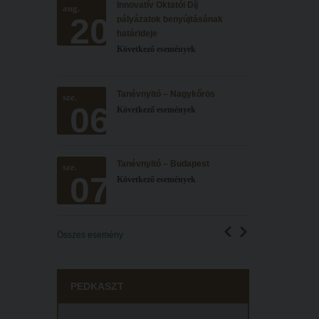
Innovatív Oktatói Díj
aug.
20
pályázatok benyújtásának
határideje
Következő események
Tanévnyitó – Nagykőrös
sze.
06
Következő események
Tanévnyitó – Budapest
sze.
07
Következő események
Összes esemény
PEDKASZT