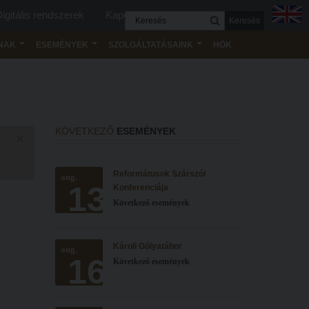
igitális rendszerek
Kapcsolat
Keresés
NAK
ESEMÉNYEK
SZOLGÁLTATÁSAINK
HÖK
KÖVETKEZŐ
ESEMÉNYEK
×
Reformátusok Szárszói
aug.
13
Konferenciája
Következő események
Károli Gólyatábor
aug.
16
Következő események