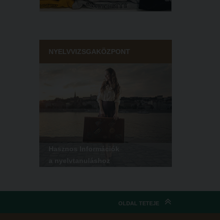
NYELVVIZSGAKÖZPONT
Hasznos Információk
a nyelvtanuláshoz
OLDAL TETEJE