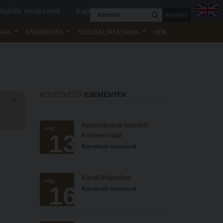
igitális rendszerek
Kapcsolat
Keresés
NAK
ESEMÉNYEK
SZOLGÁLTATÁSAINK
HÖK
KÖVETKEZŐ
ESEMÉNYEK
×
Reformátusok Szárszói
aug.
13
Konferenciája
Következő események
Károli Gólyatábor
aug.
16
Következő események