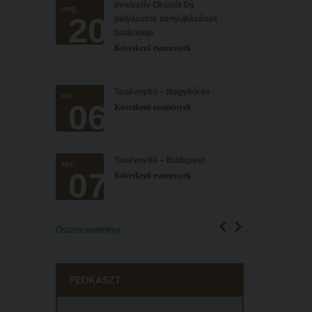
Innovatív Oktatói Díj
aug.
20
pályázatok benyújtásának
határideje
Következő események
Tanévnyitó – Nagykőrös
sze.
06
Következő események
Tanévnyitó – Budapest
sze.
07
Következő események
Összes esemény
PEDKASZT