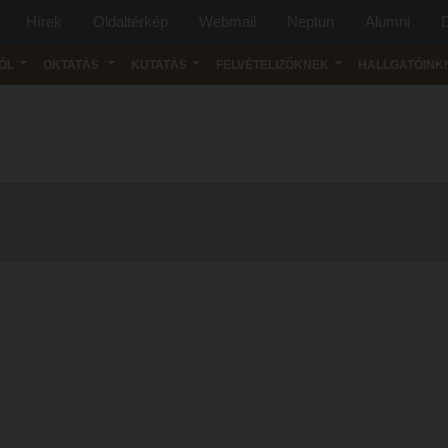
Hírek
Oldaltérkép
Webmail
Neptun
Alumni
D
ÓL
OKTATÁS
KUTATÁS
FELVÉTELIZŐKNEK
HALLGATÓINK