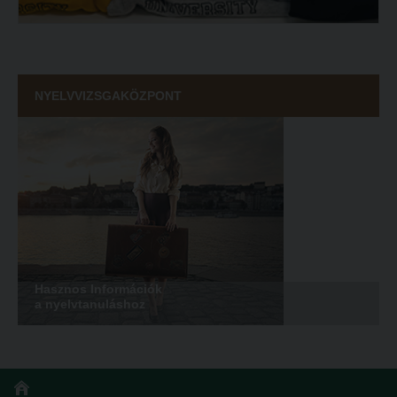
Tanulva tanítani
Galéria
Innováció a pedagógushivatásban
Olvasás- és írástanítás komplex fonomimikával
Tehetség - Hit - Identitás konferencia
SZOLGÁLTATÁSAINK
NYELVVIZSGAKÖZPONT
Művészet határok nélkül
Károli Református Könyv- és Ajándékbolt
PedKaszt – Bethlen-pályázat
Kari könyvtár
Galéria
Kecskeméti campus könyvtár
Olvasás- és írástanítás komplex fonomimikával
Liberty katalógus
SZOLGÁLTATÁSAINK
Kutatástámogatás, láthatóság
Károli Református Könyv- és Ajándékbolt
Online adatbázisok
Hasznos Információk
Kari könyvtár
MTMT
a nyelvtanuláshoz
Kecskeméti campus könyvtár
MTMT GYIK
Liberty katalógus
Open Access
Kutatástámogatás, láthatóság
Repozitórium