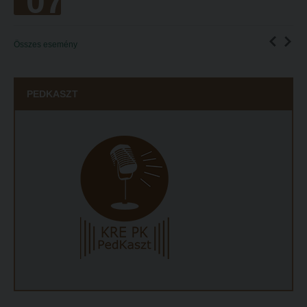
07
Református Pedagógiai Intézet
Budapesti képzési hely
OKTATÁS
Összes esemény
Marosvásárhelyi képzési hely
Képzéseink
Kecskeméti képzési hely
Képzési helyszínek
PEDKASZT
Mintatantervek
Nagykőrösi képzési hely
Gyakorlati képzés
Budapesti képzési hely
KUTATÁS
Marosvásárhelyi képzési hely
Kari kutatócsoportok
Kecskeméti képzési hely
Tehetséggondozás
Mintatantervek
Tudományos diákköri tevékenység
Gyakorlati képzés
PedKaszt – Bethlen-pályázat
KUTATÁS
Kari kutatási pályázatok
Kari kutatócsoportok
Kari kiadványok