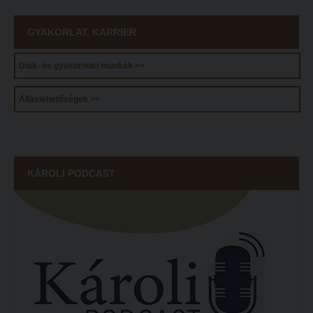
Tehetséggondozás
FELVÉTELIZŐKNEK
Tudományos diákköri tevékenység
GYAKORLAT, KARRIER
Pótfelvételi 2026
PedKaszt – Bethlen-pályázat
PK Felvételi Tájékoztató kiadvány
Diák- és gyakornoki munkák >>
Kari kutatási pályázatok
Hallgatói véleményvideók
Álláslehetőségek >>
Kari kiadványok
Intézményi pontok
FELVÉTELIZŐKNEK
Intézményi pontok igazolása
Pótfelvételi 2026
A 2026. évi pótfelvételi eljárás alkalmassági vizsga tudnivalói
KÁROLI PODCAST
PK Felvételi Tájékoztató kiadvány
Hitéleti képzések jelentkezési lapja
Hallgatói véleményvideók
Átvétel más felsőoktatási intézményből
Intézményi pontok
Jelentkezési lapok, nyomtatványok
Intézményi pontok igazolása
Ösztöndíjak
A 2026. évi pótfelvételi eljárás alkalmassági vizsga tudnivalói
Szakirányú továbbképzések
Hitéleti képzések jelentkezési lapja
HALLGATÓINKNAK