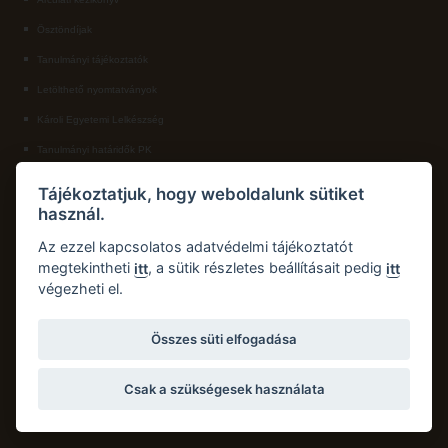
Ösztöndíjak
ECL nyelvvizsga
Tanulmányi tájékoztatók
Díszoklevél igénylés
Letölthető nyomtatványok
HÖK
Károli Egyetemi Lelkészség
Tanulmányi határidők PK
KAPCSOLAT
Tájékoztatjuk, hogy weboldalunk sütiket
használ.
Károli Gáspár Református Egyetem, Pedagógiai Kar
Cím:
2750 Nagykőrös, Hősök tere 5.
Az ezzel kapcsolatos adatvédelmi tájékoztatót
Email:
pk.dth@kre.hu
megtekintheti
, a sütik részletes beállításait pedig
itt
itt
végezheti el.
Telefon:
+36 30 174 1934
Összes süti elfogadása
Csak a szükségesek használata
Copyright © 2026 Károli Gáspár Református Egyetem. Minden jog fenntartva.