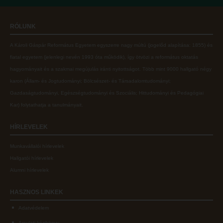
Online adatbázisok
Kollégiumok
RÓLUNK
MTMT
Nagykőrösi Kollégium
A Károli Gáspár Református Egyetem egyszerre nagy múltú (jogelőd alapítása: 1855) és
MTMT GYIK
Óbudai Diákhotel
fiatal egyetem (jelenlegi nevén 1993 óta működik), így ötvözi a református oktatás
Open Access
Kecskeméti Kollégium
hagyományait és a szakmai megújulás iránti nyitottságot.
Több mint
9000 hallgató négy
karon (
Állam- és Jogtudományi; Bölcsészet- és Társadalomtudományi;
Repozitórium
Diákélet
Gazdaságtudományi, Egészségtudományi és Szociális; Hittudományi és Pedagógiai
Kollégiumok
Sport a Károlin
Kar
) folytathatja a tanulmányait.
Nagykőrösi Kollégium
Károli Klub
HÍRLEVELEK
Óbudai Diákhotel
Károli Egyetemi Lelkészség
Munkavállalói hírlevelek
Kecskeméti Kollégium
ECL nyelvvizsga
Hallgatói hírlevelek
Diákélet
Díszoklevél igénylés
Alumni hírlevelek
Sport a Károlin
HÖK
HASZNOS
LINKEK
Károli Klub
Adatvédelem
Károli Egyetemi Lelkészség
Arculati kézikönyv