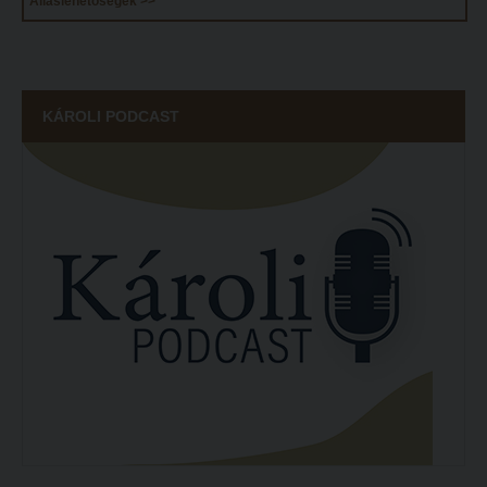
Álláslehetőségek >>
ECL nyelvvizsga
Díszoklevél igénylés
KÁROLI PODCAST
HÖK