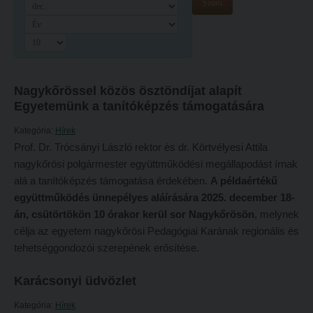
Szűrő
Hitélet
Minőségbiztosítás
Intézetek
Oktatóink
Hittanoktató- és Kántorképző Intézet
Szabályzatok
Pedagógusképző Intézet
Rektori utasítások
Nagykőrössel közös ösztöndíjat alapít
Egyetemünk a tanítóképzés támogatására
Gyakorlati és Továbbképzési Intézet
Határozatok
Kategória:
Hírek
Minőségbiztosítás
Nemzetközi mobilitás
Prof. Dr. Trócsányi László rektor és dr. Körtvélyesi Attila
Oktatóink
Történeti áttekintés
nagykőrösi polgármester együttműködési megállapodást írnak
alá a tanítóképzés támogatása érdekében.
A példaértékű
Szabályzatok
Hasznos linkek
együttműködés ünnepélyes aláírására 2025. december 18-
Rektori utasítások
Református Pedagógiai Intézet
án, csütörtökön 10 órakor kerül sor
Nagykőrösön
, melynek
célja az egyetem nagykőrösi Pedagógiai Karának regionális és
Határozatok
OKTATÁS
tehetséggondozói szerepének erősítése.
Nemzetközi mobilitás
Képzéseink
Karácsonyi üdvözlet
Történeti áttekintés
Képzési helyszínek
Kategória:
Hasznos linkek
Hírek
Nagykőrösi képzési hely