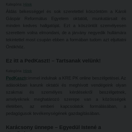
Kategória:
Hírek
Átvétel más felsőoktatási intézményből
2026/2027. tanévre felvett hallgatók részére
Áldás békességgel és sok szeretettel köszöntöm a Károli
Jelentkezési lapok, nyomtatványok
Gáspár Református Egyetem oktatóit, munkatársait és
HÖK
minden kedves hallgatóját. Ezt a köszöntőt személyesen
Ösztöndíjak
Konzultációs időpontok
szerettem volna elmondani, de a járvány negyedik hullámára
Szakirányú továbbképzések
tekintettel most csupán ebben a formában tudom azt eljuttatni
Órarend
Önökhöz.
HALLGATÓINKNAK
Kari mentorok
2026/2027. tanévre felvett hallgatók részére
Ez itt a PedKaszt! – Tartsanak velünk!
Ösztöndíjak és egyéb hallgatói pályázatok
HÖK
Kari pályázatok
Kategória:
Hírek
PedKaszt
címmel indulnak a KRE PK online beszélgetései. Az
Konzultációs időpontok
Szakdolgozati tudnivalók
adásokban karunk oktatói és meghívott vendégeink olyan
Órarend
Tanulmányi határidők
szakmai és személyes kérdésekről beszélgetnek,
amelyeknek meghatározó szerepe van a közösségek
Kari mentorok
Tanulmányi Osztály
életében, az emberi kapcsolatok formálásában, a
Ösztöndíjak és egyéb hallgatói pályázatok
Kérelmek – nyomtatványok
pedagógusok tevékenységének gazdagításában.
Kari pályázatok
Tanulmányi tájékoztató
Karácsony ünnepe – Egyedül Istené a
Szakdolgozati tudnivalók