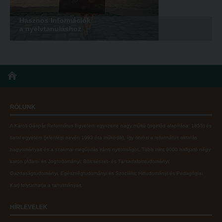
Hasznos Információk
a nyelvtanuláshoz
RÓLUNK
A Károli Gáspár Református Egyetem egyszerre nagy múltú (jogelőd alapítása: 1855) és
fiatal egyetem (jelenlegi nevén 1993 óta működik), így ötvözi a református oktatás
hagyományait és a szakmai megújulás iránti nyitottságot.
Több mint
9000 hallgató négy
karon (
Állam- és Jogtudományi; Bölcsészet- és Társadalomtudományi;
Gazdaságtudományi, Egészségtudományi és Szociális; Hittudományi és Pedagógiai
Kar
) folytathatja a tanulmányait.
HÍRLEVELEK