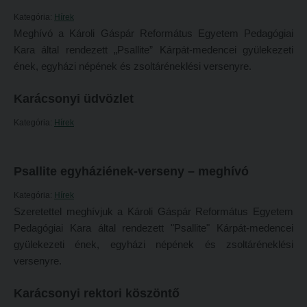
Tehetséggondozás
FELVÉTELIZŐKNEK
Kategória:
Hírek
Tudományos diákköri tevékenység
Meghívó a Károli Gáspár Református Egyetem Pedagógiai
Pótfelvételi 2026
Kara által rendezett „Psallite” Kárpát-medencei gyülekezeti
PedKaszt – Bethlen-pályázat
PK Felvételi Tájékoztató kiadvány
ének, egyházi népének és zsoltáréneklési versenyre.
Kari kutatási pályázatok
Hallgatói véleményvideók
Karácsonyi üdvözlet
Kari kiadványok
Intézményi pontok
Kategória:
Hírek
FELVÉTELIZŐKNEK
Intézményi pontok igazolása
Pótfelvételi 2026
A 2026. évi pótfelvételi eljárás alkalmassági vizsga tudnivalói
Psallite egyháziének-verseny – meghívó
PK Felvételi Tájékoztató kiadvány
Hitéleti képzések jelentkezési lapja
Kategória:
Hírek
Hallgatói véleményvideók
Átvétel más felsőoktatási intézményből
Szeretettel meghívjuk a Károli Gáspár Református Egyetem
Intézményi pontok
Jelentkezési lapok, nyomtatványok
Pedagógiai Kara által rendezett "Psallite" Kárpát-medencei
gyülekezeti ének, egyházi népének és zsoltáréneklési
Intézményi pontok igazolása
Ösztöndíjak
versenyre.
A 2026. évi pótfelvételi eljárás alkalmassági vizsga tudnivalói
Szakirányú továbbképzések
Karácsonyi rektori köszöntő
Hitéleti képzések jelentkezési lapja
HALLGATÓINKNAK