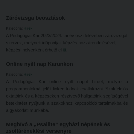
Református Pedagógiai Intézet
Budapesti képzési hely
Záróvizsga beosztások
OKTATÁS
Marosvásárhelyi képzési hely
Kategória:
Hírek
Képzéseink
Kecskeméti képzési hely
A Pedagógiai Kar 2023/2024. tanév őszi félévében záróvizsgát
Képzési helyszínek
Mintatantervek
szervez, melynek időpontjai, képzés hozzárendelésével,
képzési helyenként érhető el
itt
.
Nagykőrösi képzési hely
Gyakorlati képzés
Budapesti képzési hely
Online nyílt nap Karunkon
KUTATÁS
Marosvásárhelyi képzési hely
Kari kutatócsoportok
Kategória:
Hírek
A Pedagógiai Kar online nyílt napot hirdet, melyre a
Kecskeméti képzési hely
Tehetséggondozás
programpontoknál jelölt linken tudnak csatlakozni. Szakfelelős
Mintatantervek
Tudományos diákköri tevékenység
oktatóink és a képzéseken résztvevő hallgatóink segítségével
betekintést nyújtunk a szakokhoz kapcsolódó tartalmakba és
Gyakorlati képzés
PedKaszt – Bethlen-pályázat
a gyakorlati munkába.
KUTATÁS
Kari kutatási pályázatok
Meghívó a „Psallite” egyházi népének és
Kari kutatócsoportok
Kari kiadványok
zsoltáréneklési versenyre