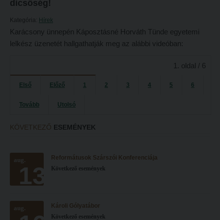
Tételsorok
dicsőség!
Tanulmányi határidők
Baleset-, munka- és tűzvédelmi megelőző ismeretek hallgatók részére
Kategória:
Hírek
Karácsony ünnepén Káposztásné Horváth Tünde egyetemi
Tanulmányi Osztály
Moodle, Teams, Microsoft, eduID
lelkész üzenetét hallgathatják meg az alábbi videóban:
Kérelmek – nyomtatványok
ESEMÉNYEK
1. oldal / 6
Tanulmányi tájékoztató
Kárpátok alatt
Első
Előző
1
2
3
4
5
6
Tételsorok
Kányádi-verseny
Baleset-, munka- és tűzvédelmi megelőző ismeretek hallgatók részére
Tovább
Utolsó
Simonyi-verseny
Moodle, Teams, Microsoft, eduID
Psallite énekverseny
KÖVETKEZŐ
ESEMÉNYEK
ESEMÉNYEK
Tanulva tanítani
Kárpátok alatt
Reformátusok Szárszói Konferenciája
Innováció a pedagógushivatásban
aug.
13
Következő események
Kányádi-verseny
Tehetség - Hit - Identitás konferencia
Simonyi-verseny
Művészet határok nélkül
Károli Gólyatábor
aug.
Psallite énekverseny
PedKaszt – Bethlen-pályázat
Következő események