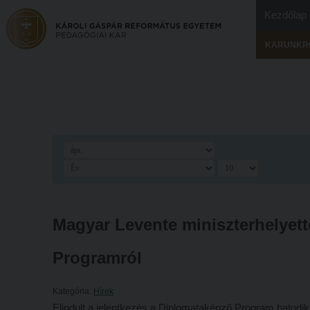
Kezdőlap
KARUNKR
Magyar Levente miniszterhelyett
Programról
Kategória:
Hírek
Elindult a jelentkezés a Diplomataképző Program hatodi