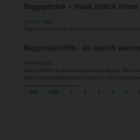
Nagypéntek – Halál nélkül nincs
Kategória:
Hírek
Nagypénteken Jézus szenvedésére és kereszthalálára 
Nagycsütörtök - az utolsó vacso
Kategória:
Hírek
Nagycsütörtök az utolsó vacsora napja, amikor Jézus meg
tanítványokkal elköltött közös vacsorán Jézus magára vo
Első
Előző
1
2
3
4
5