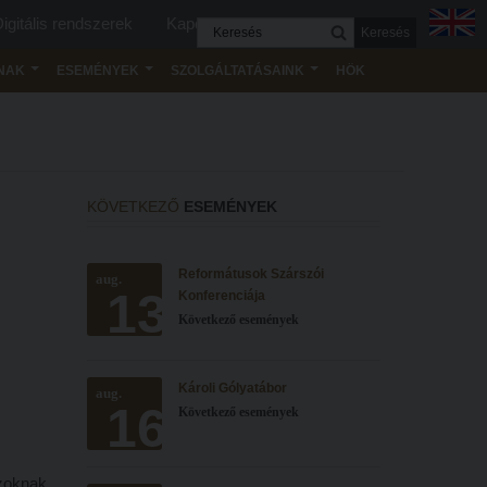
igitális rendszerek
Kapcsolat
Keresés
NAK
ESEMÉNYEK
SZOLGÁLTATÁSAINK
HÖK
KÖVETKEZŐ
ESEMÉNYEK
Reformátusok Szárszói
aug.
13
Konferenciája
Következő események
Károli Gólyatábor
aug.
16
Következő események
zoknak,