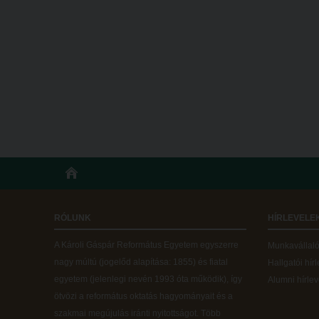
RÓLUNK
HÍRLEVELE
A Károli Gáspár Református Egyetem egyszerre
Munkavállalói
nagy múltú (jogelőd alapítása: 1855) és fiatal
Hallgatói hír
egyetem (jelenlegi nevén 1993 óta működik), így
Alumni hírlev
ötvözi a református oktatás hagyományait és a
szakmai megújulás iránti nyitottságot.
Több