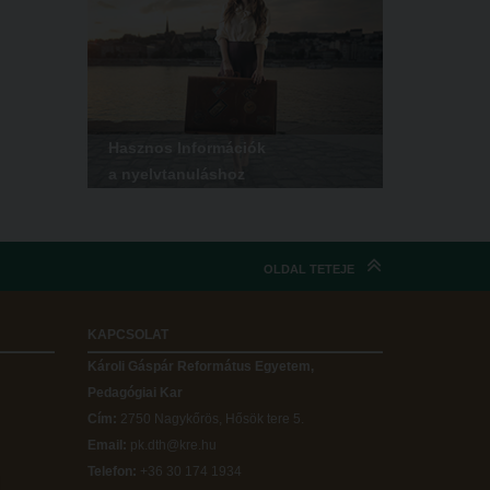
Hasznos Információk
a nyelvtanuláshoz
OLDAL TETEJE
KAPCSOLAT
Károli Gáspár Református Egyetem,
Pedagógiai Kar
Cím:
2750 Nagykőrös, Hősök tere 5.
Email:
pk.dth@kre.hu
Telefon:
+36 30 174 1934