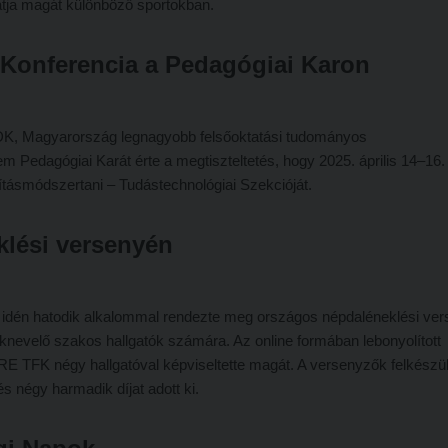
atja magát különböző sportokban.
Konferencia a Pedagógiai Karon
K, Magyarország legnagyobb felsőoktatási tudományos
Pedagógiai Karát érte a megtiszteltetés, hogy 2025. április 14–16.
ásmódszertani – Tudástechnológiai Szekcióját.
klési versenyén
idén hatodik alkalommal rendezte meg országos népdaléneklési ver
nevelő szakos hallgatók számára. Az online formában lebonyolított
KRE TFK négy hallgatóval képviseltette magát. A versenyzők felkészü
s négy harmadik díjat adott ki.