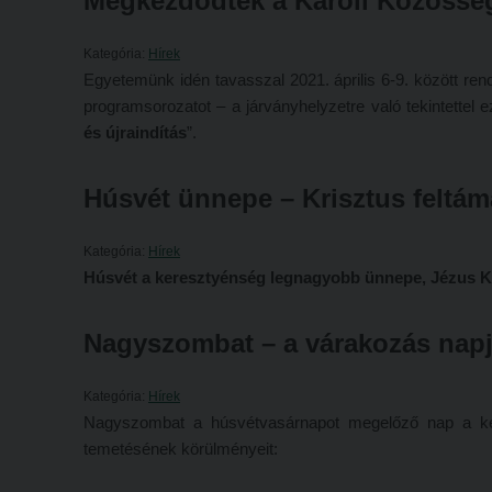
Megkezdődtek a Károli Közössé
Kategória:
Hírek
Egyetemünk idén tavasszal 2021. április 6-9. között re
programsorozatot – a járványhelyzetre való tekintettel 
és újraindítás
”.
Húsvét ünnepe – Krisztus feltám
Kategória:
Hírek
Húsvét a keresztyénség legnagyobb ünnepe, Jézus Kr
Nagyszombat – a várakozás nap
Kategória:
Hírek
Nagyszombat a húsvétvasárnapot megelőző nap a ker
temetésének körülményeit: