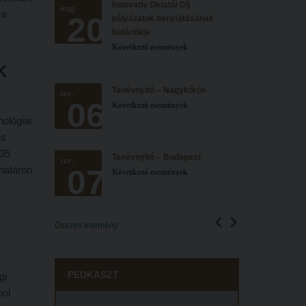
Innovatív Oktatói Díj
aug.
 a
20
pályázatok benyújtásának
határideje
Következő események
K
Tanévnyitó – Nagykőrös
sze.
06
Következő események
ológiai
is
235
Tanévnyitó – Budapest
sze.
07
 határon
Következő események
Összes esemény
PEDKASZT
gi
hol