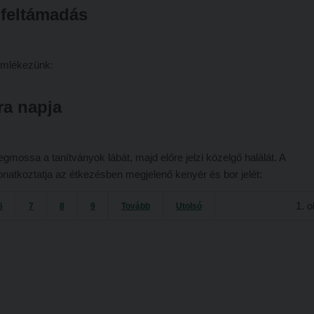
 feltámadás
emlékezünk:
ra napja
mossa a tanítványok lábát, majd előre jelzi közelgő halálát. A
natkoztatja az étkezésben megjelenő kenyér és bor jelét:
1. o
6
7
8
9
Tovább
Utolsó