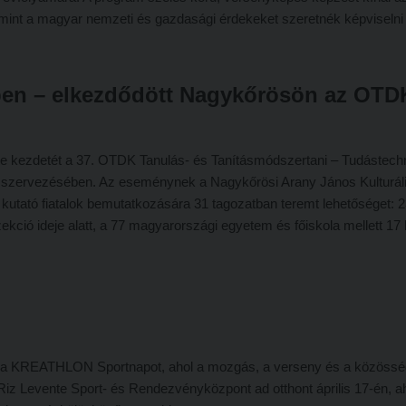
amint a magyar nemzeti és gazdasági érdekeket szeretnék képviselni
en – elkezdődött Nagykőrösön az OTD
te kezdetét a 37. OTDK Tanulás- és Tanításmódszertani – Tudástechn
szervezésében. Az eseménynek a Nagykőrösi Arany János Kulturál
 kutató fiatalok bemutatkozására 31 tagozatban teremt lehetőséget: 
kció ideje alatt, a 77 magyarországi egyetem és főiskola mellett 17
 a KREATHLON Sportnapot, ahol a mozgás, a verseny és a közössé
Riz Levente Sport- és Rendezvényközpont ad otthont április 17-én, a