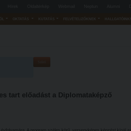
Hírek
Oldaltérkép
Webmail
Neptun
Alumni
D
ÓL
OKTATÁS
KUTATÁS
FELVÉTELIZŐKNEK
HALLGATÓINK
Szűrő
es tart előadást a Diplomataképző
k évfolyamára. A program széles körű, versenyképes képzést kínál a