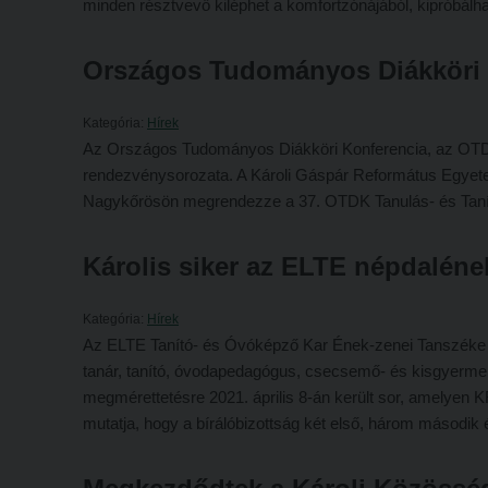
minden résztvevő kiléphet a komfortzónájából, kipróbálh
Országos Tudományos Diákköri 
Kategória:
Hírek
Az Országos Tudományos Diákköri Konferencia, az OTD
rendezvénysorozata. A Károli Gáspár Református Egyetem 
Nagykőrösön megrendezze a 37. OTDK Tanulás- és Tanít
Károlis siker az ELTE népdaléne
Kategória:
Hírek
Az ELTE Tanító- és Óvóképző Kar Ének-zenei Tanszéke 
tanár, tanító, óvodapedagógus, csecsemő- és kisgyermek
megmérettetésre 2021. április 8-án került sor, amelyen 
mutatja, hogy a bírálóbizottság két első, három második é