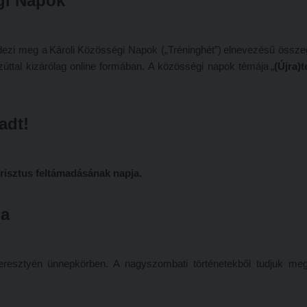
gi Napok
ndezi meg a Károli Közösségi Napok („Tréninghét”) elnevezésű össz
ezúttal kizárólag online formában. A közösségi napok témája „
(Újra)
adt!
isztus feltámadásának napja.
ja
esztyén ünnepkörben. A nagyszombati történetekből tudjuk me