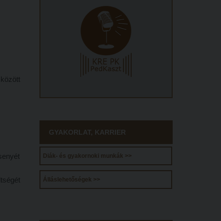
 között
GYAKORLAT, KARRIER
senyét
Diák- és gyakornoki munkák >>
ltségét
Álláslehetőségek >>