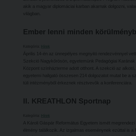
akik a magyar diplomáciai karban akarnak dolgozni, val
világban.
Ember lenni minden körülményb
Kategória:
Hírek
Április 14-én az ünnepélyes megnyitó rendezvénnyel vet
Szekció Nagykőrösön, egyetemünk Pedagógiai Karának 
Központ színházterme adott otthont. A szekció az alkotó,
egyetemi hallgató összesen 214 dolgozatot mutat be a sze
túli intézményből érkeznek résztvevők a konferenciára.
II. KREATHLON Sportnap
Kategória:
Hírek
A Károli Gáspár Református Egyetem ismét megrendezi
élmény találkozik. Az izgalmas eseménynek ezúttal is a 