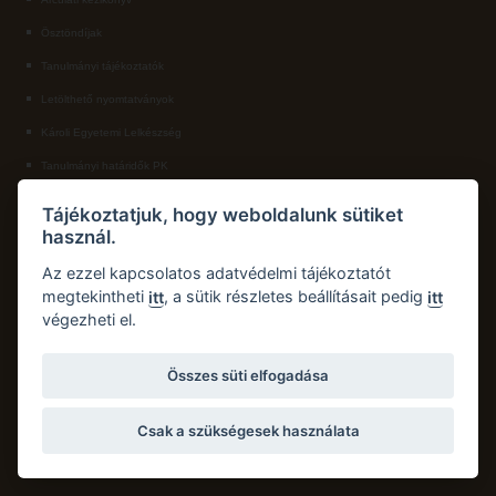
Ösztöndíjak
ECL nyelvvizsga
Tanulmányi tájékoztatók
Díszoklevél igénylés
Letölthető nyomtatványok
HÖK
Károli Egyetemi Lelkészség
Tanulmányi határidők PK
KAPCSOLAT
Tájékoztatjuk, hogy weboldalunk sütiket
használ.
Károli Gáspár Református Egyetem, Pedagógiai Kar
Cím:
2750 Nagykőrös, Hősök tere 5.
Az ezzel kapcsolatos adatvédelmi tájékoztatót
Email:
pk.dth@kre.hu
megtekintheti
, a sütik részletes beállításait pedig
itt
itt
végezheti el.
Telefon:
+36 30 174 1934
Összes süti elfogadása
Csak a szükségesek használata
Copyright © 2026 Károli Gáspár Református Egyetem. Minden jog fenntartva.