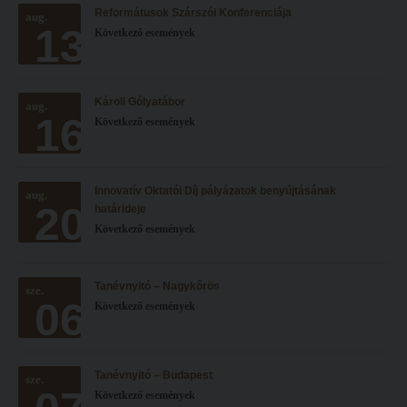
Reformátusok Szárszói Konferenciája
Hitélet
aug.
Minőségbiztosítás
13
Következő események
Intézetek
Oktatóink
Hittanoktató- és Kántorképző Intézet
Szabályzatok
Károli Gólyatábor
aug.
Pedagógusképző Intézet
Rektori utasítások
16
Következő események
Gyakorlati és Továbbképzési Intézet
Határozatok
Minőségbiztosítás
Nemzetközi mobilitás
Innovatív Oktatói Díj pályázatok benyújtásának
aug.
20
Oktatóink
Történeti áttekintés
határideje
Következő események
Szabályzatok
Hasznos linkek
Rektori utasítások
Református Pedagógiai Intézet
Tanévnyitó – Nagykőrös
sze.
06
Határozatok
Következő események
OKTATÁS
Nemzetközi mobilitás
Képzéseink
Történeti áttekintés
Képzési helyszínek
Tanévnyitó – Budapest
sze.
Következő események
Hasznos linkek
Nagykőrösi képzési hely