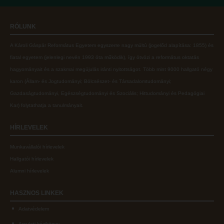
Online adatbázisok
Kollégiumok
RÓLUNK
MTMT
Nagykőrösi Kollégium
A Károli Gáspár Református Egyetem egyszerre nagy múltú (jogelőd alapítása: 1855) és
MTMT GYIK
Óbudai Diákhotel
fiatal egyetem (jelenlegi nevén 1993 óta működik), így ötvözi a református oktatás
Open Access
Kecskeméti Kollégium
hagyományait és a szakmai megújulás iránti nyitottságot.
Több mint
9000 hallgató négy
karon (
Állam- és Jogtudományi; Bölcsészet- és Társadalomtudományi;
Repozitórium
Diákélet
Gazdaságtudományi, Egészségtudományi és Szociális; Hittudományi és Pedagógiai
Kollégiumok
Sport a Károlin
Kar
) folytathatja a tanulmányait.
Nagykőrösi Kollégium
Károli Klub
HÍRLEVELEK
Óbudai Diákhotel
Károli Egyetemi Lelkészség
Munkavállalói hírlevelek
Kecskeméti Kollégium
ECL nyelvvizsga
Hallgatói hírlevelek
Diákélet
Díszoklevél igénylés
Alumni hírlevelek
Sport a Károlin
HÖK
HASZNOS
LINKEK
Károli Klub
Adatvédelem
Károli Egyetemi Lelkészség
Arculati kézikönyv