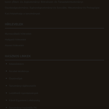
karon (
Állam- és Jogtudományi; Bölcsészet- és Társadalomtudományi;
Gazdaságtudományi, Egészségtudományi és Szociális; Hittudományi és Pedagógiai
Kar
) folytathatja a tanulmányait.
HÍRLEVELEK
Munkavállalói hírlevelek
Hallgatói hírlevelek
Alumni hírlevelek
HASZNOS
LINKEK
Adatvédelem
Arculati kézikönyv
Ösztöndíjak
Tanulmányi tájékoztatók
Letölthető nyomtatványok
Károli Egyetemi Lelkészség
Tanulmányi határidők PK