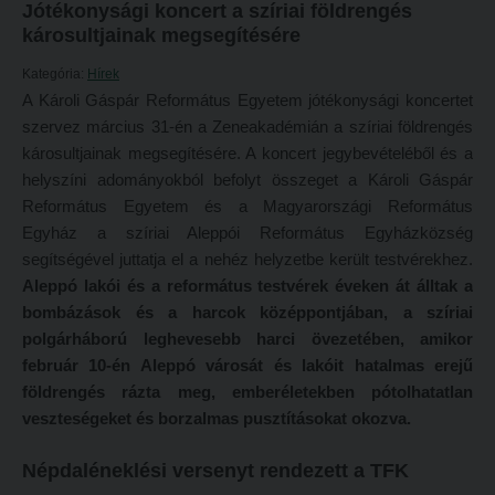
Jótékonysági koncert a szíriai földrengés
Református Pedagógiai Intézet
károsultjainak megsegítésére
Budapesti képzési hely
OKTATÁS
Marosvásárhelyi képzési hely
Kategória:
Hírek
A Károli Gáspár Református Egyetem jótékonysági koncertet
Képzéseink
Kecskeméti képzési hely
szervez március 31-én a Zeneakadémián a szíriai földrengés
Képzési helyszínek
Mintatantervek
károsultjainak megsegítésére. A koncert jegybevételéből és a
helyszíni adományokból befolyt összeget a Károli Gáspár
Nagykőrösi képzési hely
Gyakorlati képzés
Református Egyetem és a Magyarországi Református
Budapesti képzési hely
Egyház a szíriai Aleppói Református Egyházközség
KUTATÁS
segítségével juttatja el a nehéz helyzetbe került testvérekhez.
Marosvásárhelyi képzési hely
Kari kutatócsoportok
Aleppó lakói és a református testvérek éveken át álltak a
Kecskeméti képzési hely
bombázások és a harcok középpontjában, a szíriai
Tehetséggondozás
polgárháború leghevesebb harci övezetében, amikor
Mintatantervek
Tudományos diákköri tevékenység
február 10-én Aleppó városát és lakóit hatalmas erejű
Gyakorlati képzés
PedKaszt – Bethlen-pályázat
földrengés rázta meg, emberéletekben pótolhatatlan
veszteségeket és borzalmas pusztításokat okozva.
KUTATÁS
Kari kutatási pályázatok
Kari kutatócsoportok
Kari kiadványok
Népdaléneklési versenyt rendezett a TFK