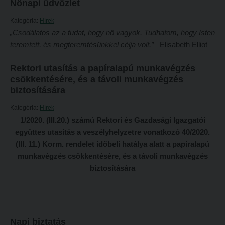
Tételsorok
Nőnapi üdvözlet
Tanulmányi határidők
Baleset-, munka- és tűzvédelmi megelőző ismeretek hallgatók részére
Kategória:
Hírek
„Csodálatos az a tudat, hogy nő vagyok. Tudhatom, hogy Isten
Tanulmányi Osztály
Moodle, Teams, Microsoft, eduID
teremtett, és megteremtésünkkel célja volt.”
– Elisabeth Elliot
Kérelmek – nyomtatványok
ESEMÉNYEK
Rektori utasítás a papíralapú munkavégzés
Tanulmányi tájékoztató
Kárpátok alatt
csökkentésére, és a távoli munkavégzés
Tételsorok
biztosítására
Kányádi-verseny
Baleset-, munka- és tűzvédelmi megelőző ismeretek hallgatók részére
Kategória:
Hírek
Simonyi-verseny
1/2020. (III.20.) számú Rektori és Gazdasági Igazgatói
Moodle, Teams, Microsoft, eduID
Psallite énekverseny
együttes utasítás a veszélyhelyzetre vonatkozó 40/2020.
ESEMÉNYEK
(III. 11.) Korm. rendelet időbeli hatálya alatt a papíralapú
Tanulva tanítani
munkavégzés csökkentésére, és a távoli munkavégzés
Kárpátok alatt
Innováció a pedagógushivatásban
biztosítására
Kányádi-verseny
Tehetség - Hit - Identitás konferencia
Simonyi-verseny
Művészet határok nélkül
Psallite énekverseny
PedKaszt – Bethlen-pályázat
Napi biztatás