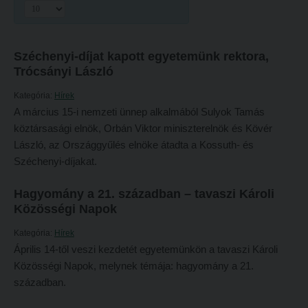
Hitélet
Minőségbiztosítás
Intézetek
Oktatóink
Széchenyi-díjat kapott egyetemünk rektora,
Hittanoktató- és Kántorképző Intézet
Szabályzatok
Trócsányi László
Pedagógusképző Intézet
Rektori utasítások
Kategória:
Hírek
Gyakorlati és Továbbképzési Intézet
Határozatok
A március 15-i nemzeti ünnep alkalmából Sulyok Tamás
köztársasági elnök, Orbán Viktor miniszterelnök és Kövér
Minőségbiztosítás
Nemzetközi mobilitás
László, az Országgyűlés elnöke átadta a Kossuth- és
Oktatóink
Történeti áttekintés
Széchenyi-díjakat.
Szabályzatok
Hasznos linkek
Hagyomány a 21. században – tavaszi Károli
Rektori utasítások
Református Pedagógiai Intézet
Közösségi Napok
Határozatok
OKTATÁS
Kategória:
Hírek
Április 14-től veszi kezdetét egyetemünkön a tavaszi Károli
Nemzetközi mobilitás
Képzéseink
Közösségi Napok, melynek témája: hagyomány a 21.
Történeti áttekintés
században.
Képzési helyszínek
Hasznos linkek
Nagykőrösi képzési hely