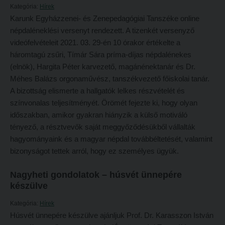
Tehetséggondozás
Kategória:
Hírek
FELVÉTELIZŐKNEK
Karunk Egyházzenei- és Zenepedagógiai Tanszéke online
Tudományos diákköri tevékenység
Pótfelvételi 2026
népdaléneklési versenyt rendezett. A tizenkét versenyző
PedKaszt – Bethlen-pályázat
videófelvételeit 2021. 03. 29-én 10 órakor értékelte a
PK Felvételi Tájékoztató kiadvány
háromtagú zsűri, Tímár Sára príma-díjas népdalénekes
Kari kutatási pályázatok
Hallgatói véleményvideók
(elnök), Hargita Péter karvezető, magánénektanár és Dr.
Kari kiadványok
Méhes Balázs orgonaművész, tanszékvezető főiskolai tanár.
Intézményi pontok
A bizottság elismerte a hallgatók lelkes részvételét és
FELVÉTELIZŐKNEK
Intézményi pontok igazolása
színvonalas teljesítményét. Örömét fejezte ki, hogy olyan
Pótfelvételi 2026
A 2026. évi pótfelvételi eljárás alkalmassági vizsga tudnivalói
időszakban, amikor gyakran hiányzik a külső motiváló
tényező, a résztvevők saját meggyőződésükből vállalták
PK Felvételi Tájékoztató kiadvány
Hitéleti képzések jelentkezési lapja
hagyományaink és a magyar népdal továbbéltetését, valamint
Hallgatói véleményvideók
Átvétel más felsőoktatási intézményből
bizonyságot tettek arról, hogy ez személyes ügyük.
Intézményi pontok
Jelentkezési lapok, nyomtatványok
Nagyheti gondolatok – húsvét ünnepére
Intézményi pontok igazolása
Ösztöndíjak
készülve
A 2026. évi pótfelvételi eljárás alkalmassági vizsga tudnivalói
Szakirányú továbbképzések
Kategória:
Hírek
Húsvét ünnepére készülve ajánljuk Prof. Dr. Karasszon István
Hitéleti képzések jelentkezési lapja
HALLGATÓINKNAK