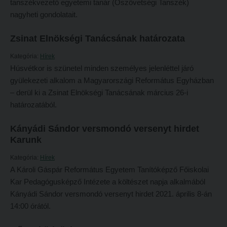
tanszékvezető egyetemi tanár (Ószövetségi Tanszék)
Átvétel más felsőoktatási intézményből
nagyheti gondolatait.
2026/2027. tanévre felvett hallgatók részére
Jelentkezési lapok, nyomtatványok
HÖK
Zsinat Elnökségi Tanácsának határozata
Ösztöndíjak
Konzultációs időpontok
Kategória:
Hírek
Szakirányú továbbképzések
Húsvétkor is szünetel minden személyes jelenléttel járó
Órarend
gyülekezeti alkalom a Magyarországi Református Egyházban
HALLGATÓINKNAK
Kari mentorok
– derül ki a Zsinat Elnökségi Tanácsának március 26-i
2026/2027. tanévre felvett hallgatók részére
Ösztöndíjak és egyéb hallgatói pályázatok
határozatából.
HÖK
Kari pályázatok
Kányádi Sándor versmondó versenyt hirdet
Konzultációs időpontok
Karunk
Szakdolgozati tudnivalók
Órarend
Tanulmányi határidők
Kategória:
Hírek
A Károli Gáspár Református Egyetem Tanítóképző Főiskolai
Kari mentorok
Tanulmányi Osztály
Kar Pedagógusképző Intézete a költészet napja alkalmából
Ösztöndíjak és egyéb hallgatói pályázatok
Kérelmek – nyomtatványok
Kányádi Sándor versmondó versenyt hirdet 2021. április 8-án
14:00 órától.
Kari pályázatok
Tanulmányi tájékoztató
Szakdolgozati tudnivalók