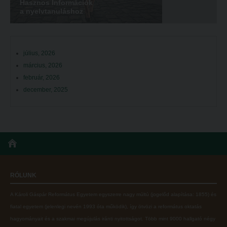
Hasznos Információk
a nyelvtanuláshoz
július, 2026
március, 2026
február, 2026
december, 2025
RÓLUNK
A Károli Gáspár Református Egyetem egyszerre nagy múltú (jogelőd alapítása: 1855) és
fiatal egyetem (jelenlegi nevén 1993 óta működik), így ötvözi a református oktatás
hagyományait és a szakmai megújulás iránti nyitottságot.
Több mint
9000 hallgató négy