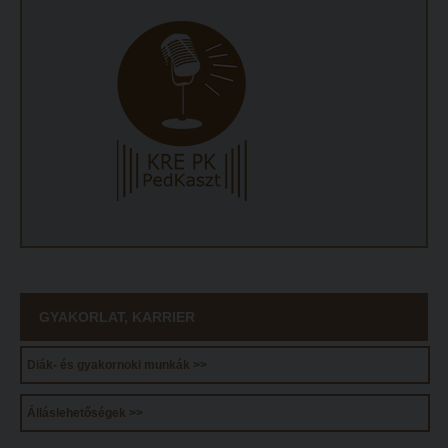
ECL nyelvvizsga
Díszoklevél igénylés
HÖK
GYAKORLAT, KARRIER
Diák- és gyakornoki munkák >>
Álláslehetőségek >>