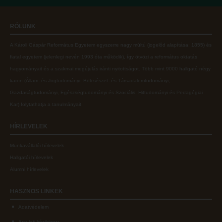
Online adatbázisok
Kollégiumok
RÓLUNK
MTMT
Nagykőrösi Kollégium
A Károli Gáspár Református Egyetem egyszerre nagy múltú (jogelőd alapítása: 1855) és
MTMT GYIK
Óbudai Diákhotel
fiatal egyetem (jelenlegi nevén 1993 óta működik), így ötvözi a református oktatás
Open Access
Kecskeméti Kollégium
hagyományait és a szakmai megújulás iránti nyitottságot.
Több mint
9000 hallgató négy
karon (
Állam- és Jogtudományi; Bölcsészet- és Társadalomtudományi;
Repozitórium
Diákélet
Gazdaságtudományi, Egészségtudományi és Szociális; Hittudományi és Pedagógiai
Kollégiumok
Sport a Károlin
Kar
) folytathatja a tanulmányait.
Nagykőrösi Kollégium
Károli Klub
HÍRLEVELEK
Óbudai Diákhotel
Károli Egyetemi Lelkészség
Munkavállalói hírlevelek
Kecskeméti Kollégium
ECL nyelvvizsga
Hallgatói hírlevelek
Diákélet
Díszoklevél igénylés
Alumni hírlevelek
Sport a Károlin
HÖK
HASZNOS
LINKEK
Károli Klub
Adatvédelem
Károli Egyetemi Lelkészség
Arculati kézikönyv