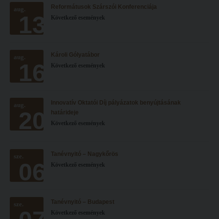
Reformátusok Szárszói Konferenciája
Hitélet
aug.
Minőségbiztosítás
13
Következő események
Intézetek
Oktatóink
Hittanoktató- és Kántorképző Intézet
Szabályzatok
Károli Gólyatábor
aug.
Pedagógusképző Intézet
Rektori utasítások
16
Következő események
Gyakorlati és Továbbképzési Intézet
Határozatok
Minőségbiztosítás
Nemzetközi mobilitás
Innovatív Oktatói Díj pályázatok benyújtásának
aug.
20
Oktatóink
Történeti áttekintés
határideje
Következő események
Szabályzatok
Hasznos linkek
Rektori utasítások
Református Pedagógiai Intézet
Tanévnyitó – Nagykőrös
sze.
06
Határozatok
Következő események
OKTATÁS
Nemzetközi mobilitás
Képzéseink
Történeti áttekintés
Képzési helyszínek
Tanévnyitó – Budapest
sze.
Következő események
Hasznos linkek
Nagykőrösi képzési hely