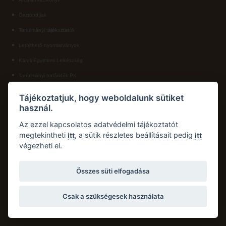
Ösztöndíjak
ECL nyelvvizsga
Tanulmányi tájékoztatók
Díszoklevél igénylés
Letölthető nyomtatványok
HÖK
Károli Egyetemi Lelkészség
Tanulmányi határidők PK
KAPCSOLAT
Tájékoztatjuk, hogy weboldalunk sütiket
használ.
Károli Gáspár Református Egyetem, Pedagógiai Kar
Cím:
2750 Nagykőrös, Hősök tere 5.
Az ezzel kapcsolatos adatvédelmi tájékoztatót
Email:
pk.dth@kre.hu
megtekintheti
, a sütik részletes beállításait pedig
itt
itt
végezheti el.
Telefon:
+36 30 174 1934
Összes süti elfogadása
Csak a szükségesek használata
Copyright © 2026 Károli Gáspár Református Egyetem. Minden jog fenntartva.