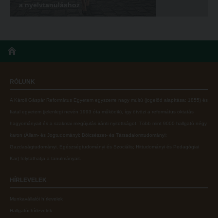
a nyelvtanuláshoz
RÓLUNK
A Károli Gáspár Református Egyetem egyszerre nagy múltú (jogelőd alapítása: 1855) és
fiatal egyetem (jelenlegi nevén 1993 óta működik), így ötvözi a református oktatás
hagyományait és a szakmai megújulás iránti nyitottságot.
Több mint
9000 hallgató négy
karon (
Állam- és Jogtudományi; Bölcsészet- és Társadalomtudományi;
Gazdaságtudományi, Egészségtudományi és Szociális; Hittudományi és Pedagógiai
Kar
) folytathatja a tanulmányait.
HÍRLEVELEK
Munkavállalói hírlevelek
Hallgatói hírlevelek