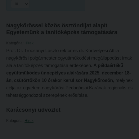
Hitélet
Minőségbiztosítás
Intézetek
Oktatóink
Nagykőrössel közös ösztöndíjat alapít
Hittanoktató- és Kántorképző Intézet
Szabályzatok
Egyetemünk a tanítóképzés támogatására
Pedagógusképző Intézet
Rektori utasítások
Kategória:
Hírek
Gyakorlati és Továbbképzési Intézet
Határozatok
Prof. Dr. Trócsányi László rektor és dr. Körtvélyesi Attila
nagykőrösi polgármester együttműködési megállapodást írnak
Minőségbiztosítás
Nemzetközi mobilitás
alá a tanítóképzés támogatása érdekében.
A példaértékű
Oktatóink
Történeti áttekintés
együttműködés ünnepélyes aláírására 2025. december 18-
án, csütörtökön 10 órakor kerül sor
Nagykőrösön
, melynek
Szabályzatok
Hasznos linkek
célja az egyetem nagykőrösi Pedagógiai Karának regionális és
Rektori utasítások
Református Pedagógiai Intézet
tehetséggondozói szerepének erősítése.
Határozatok
OKTATÁS
Karácsonyi üdvözlet
Nemzetközi mobilitás
Képzéseink
Kategória:
Hírek
Történeti áttekintés
Képzési helyszínek
Hasznos linkek
Nagykőrösi képzési hely