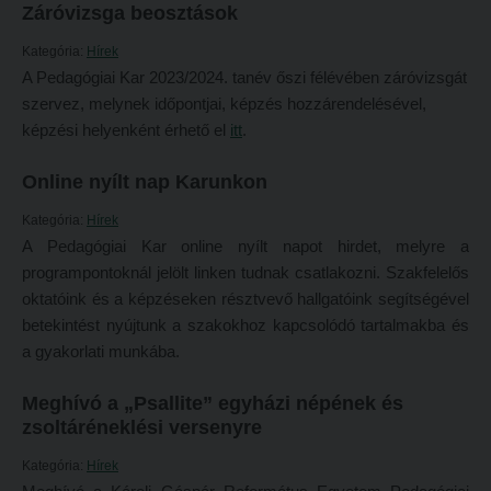
Záróvizsga beosztások
Református Pedagógiai Intézet
Budapesti képzési hely
Kategória:
Hírek
OKTATÁS
Marosvásárhelyi képzési hely
A Pedagógiai Kar 2023/2024. tanév őszi félévében záróvizsgát
szervez, melynek időpontjai, képzés hozzárendelésével,
Képzéseink
Kecskeméti képzési hely
képzési helyenként érhető el
itt
.
Képzési helyszínek
Mintatantervek
Online nyílt nap Karunkon
Nagykőrösi képzési hely
Gyakorlati képzés
Kategória:
Hírek
Budapesti képzési hely
KUTATÁS
A Pedagógiai Kar online nyílt napot hirdet, melyre a
Marosvásárhelyi képzési hely
programpontoknál jelölt linken tudnak csatlakozni. Szakfelelős
Kari kutatócsoportok
oktatóink és a képzéseken résztvevő hallgatóink segítségével
Kecskeméti képzési hely
Tehetséggondozás
betekintést nyújtunk a szakokhoz kapcsolódó tartalmakba és
Mintatantervek
Tudományos diákköri tevékenység
a gyakorlati munkába.
Gyakorlati képzés
PedKaszt – Bethlen-pályázat
Meghívó a „Psallite” egyházi népének és
KUTATÁS
zsoltáréneklési versenyre
Kari kutatási pályázatok
Kari kutatócsoportok
Kari kiadványok
Kategória:
Hírek