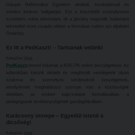
Gáspár Református Egyetem oktatóit, munkatársait és
Átvétel más felsőoktatási intézményből
2026/2027. tanévre felvett hallgatók részére
minden kedves hallgatóját. Ezt a köszöntőt személyesen
Jelentkezési lapok, nyomtatványok
szerettem volna elmondani, de a járvány negyedik hullámára
HÖK
tekintettel most csupán ebben a formában tudom azt eljuttatni
Ösztöndíjak
Konzultációs időpontok
Önökhöz.
Szakirányú továbbképzések
Órarend
Ez itt a PedKaszt! – Tartsanak velünk!
HALLGATÓINKNAK
Kari mentorok
Kategória:
Hírek
2026/2027. tanévre felvett hallgatók részére
Ösztöndíjak és egyéb hallgatói pályázatok
PedKaszt
címmel indulnak a KRE PK online beszélgetései. Az
HÖK
Kari pályázatok
adásokban karunk oktatói és meghívott vendégeink olyan
szakmai és személyes kérdésekről beszélgetnek,
Konzultációs időpontok
Szakdolgozati tudnivalók
amelyeknek meghatározó szerepe van a közösségek
Órarend
Tanulmányi határidők
életében, az emberi kapcsolatok formálásában, a
pedagógusok tevékenységének gazdagításában.
Kari mentorok
Tanulmányi Osztály
Ösztöndíjak és egyéb hallgatói pályázatok
Kérelmek – nyomtatványok
Karácsony ünnepe – Egyedül Istené a
dicsőség!
Kari pályázatok
Tanulmányi tájékoztató
Kategória:
Hírek
Szakdolgozati tudnivalók