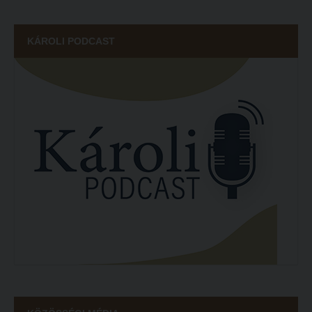
ECL nyelvvizsga
KÁROLI PODCAST
Díszoklevél igénylés
HÖK