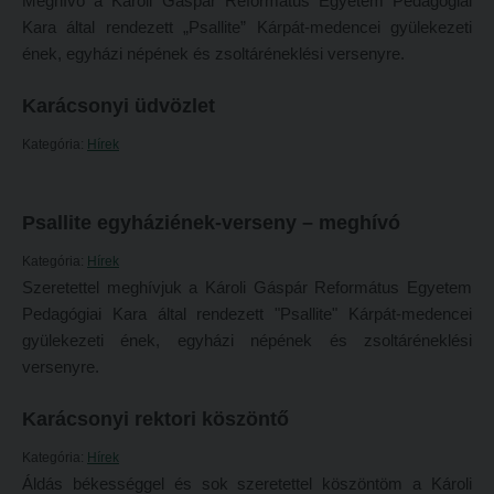
Meghívó a Károli Gáspár Református Egyetem Pedagógiai
Tehetséggondozás
FELVÉTELIZŐKNEK
Kara által rendezett „Psallite” Kárpát-medencei gyülekezeti
Tudományos diákköri tevékenység
ének, egyházi népének és zsoltáréneklési versenyre.
Pótfelvételi 2026
PedKaszt – Bethlen-pályázat
PK Felvételi Tájékoztató kiadvány
Karácsonyi üdvözlet
Kari kutatási pályázatok
Hallgatói véleményvideók
Kategória:
Hírek
Kari kiadványok
Intézményi pontok
FELVÉTELIZŐKNEK
Intézményi pontok igazolása
Psallite egyháziének-verseny – meghívó
Pótfelvételi 2026
A 2026. évi pótfelvételi eljárás alkalmassági vizsga tudnivalói
Kategória:
Hírek
Szeretettel meghívjuk a Károli Gáspár Református Egyetem
PK Felvételi Tájékoztató kiadvány
Hitéleti képzések jelentkezési lapja
Pedagógiai Kara által rendezett "Psallite" Kárpát-medencei
Hallgatói véleményvideók
Átvétel más felsőoktatási intézményből
gyülekezeti ének, egyházi népének és zsoltáréneklési
Intézményi pontok
Jelentkezési lapok, nyomtatványok
versenyre.
Intézményi pontok igazolása
Ösztöndíjak
Karácsonyi rektori köszöntő
A 2026. évi pótfelvételi eljárás alkalmassági vizsga tudnivalói
Szakirányú továbbképzések
Kategória:
Hírek
Hitéleti képzések jelentkezési lapja
Áldás békességgel és sok szeretettel köszöntöm a Károli
HALLGATÓINKNAK