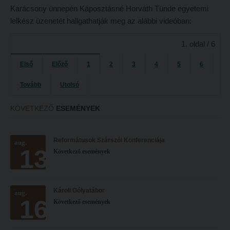
Tételsorok
Karácsony ünnepén Káposztásné Horváth Tünde egyetemi
Tanulmányi határidők
Baleset-, munka- és tűzvédelmi megelőző ismeretek hallgatók részére
lelkész üzenetét hallgathatják meg az alábbi videóban:
Tanulmányi Osztály
Moodle, Teams, Microsoft, eduID
1. oldal / 6
Kérelmek – nyomtatványok
ESEMÉNYEK
Első
Előző
1
2
3
4
5
6
Tanulmányi tájékoztató
Kárpátok alatt
Tovább
Utolsó
Tételsorok
Kányádi-verseny
Baleset-, munka- és tűzvédelmi megelőző ismeretek hallgatók részére
KÖVETKEZŐ
ESEMÉNYEK
Simonyi-verseny
Moodle, Teams, Microsoft, eduID
Psallite énekverseny
Reformátusok Szárszói Konferenciája
aug.
ESEMÉNYEK
Tanulva tanítani
13
Következő események
Kárpátok alatt
Innováció a pedagógushivatásban
Kányádi-verseny
Tehetség - Hit - Identitás konferencia
Károli Gólyatábor
aug.
16
Simonyi-verseny
Művészet határok nélkül
Következő események
Psallite énekverseny
PedKaszt – Bethlen-pályázat