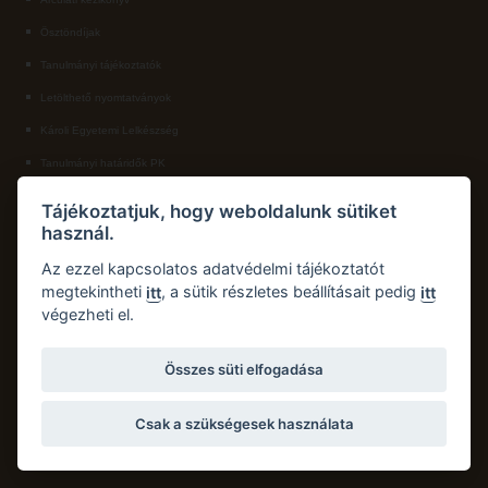
Ösztöndíjak
ECL nyelvvizsga
Tanulmányi tájékoztatók
Díszoklevél igénylés
Letölthető nyomtatványok
HÖK
Károli Egyetemi Lelkészség
Tanulmányi határidők PK
KAPCSOLAT
Tájékoztatjuk, hogy weboldalunk sütiket
használ.
Károli Gáspár Református Egyetem, Pedagógiai Kar
Cím:
2750 Nagykőrös, Hősök tere 5.
Az ezzel kapcsolatos adatvédelmi tájékoztatót
Email:
pk.dth@kre.hu
megtekintheti
, a sütik részletes beállításait pedig
itt
itt
végezheti el.
Telefon:
+36 30 174 1934
Összes süti elfogadása
Csak a szükségesek használata
Copyright © 2026 Károli Gáspár Református Egyetem. Minden jog fenntartva.