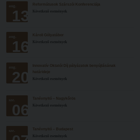
Reformátusok Szárszói Konferenciája
Hitélet
aug.
Minőségbiztosítás
13
Következő események
Intézetek
Oktatóink
Hittanoktató- és Kántorképző Intézet
Szabályzatok
Károli Gólyatábor
aug.
Pedagógusképző Intézet
Rektori utasítások
16
Következő események
Gyakorlati és Továbbképzési Intézet
Határozatok
Minőségbiztosítás
Nemzetközi mobilitás
Innovatív Oktatói Díj pályázatok benyújtásának
aug.
20
Oktatóink
Történeti áttekintés
határideje
Következő események
Szabályzatok
Hasznos linkek
Rektori utasítások
Református Pedagógiai Intézet
Tanévnyitó – Nagykőrös
sze.
06
Határozatok
Következő események
OKTATÁS
Nemzetközi mobilitás
Képzéseink
Történeti áttekintés
Képzési helyszínek
Tanévnyitó – Budapest
sze.
Következő események
Hasznos linkek
Nagykőrösi képzési hely