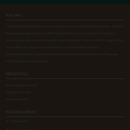
Online adatbázisok
Kollégiumok
RÓLUNK
MTMT
Nagykőrösi Kollégium
A Károli Gáspár Református Egyetem egyszerre nagy múltú (jogelőd alapítása: 1855) és
MTMT GYIK
Óbudai Diákhotel
fiatal egyetem (jelenlegi nevén 1993 óta működik), így ötvözi a református oktatás
Open Access
Kecskeméti Kollégium
hagyományait és a szakmai megújulás iránti nyitottságot.
Több mint
9000 hallgató négy
karon (
Állam- és Jogtudományi; Bölcsészet- és Társadalomtudományi;
Repozitórium
Diákélet
Gazdaságtudományi, Egészségtudományi és Szociális; Hittudományi és Pedagógiai
Kollégiumok
Sport a Károlin
Kar
) folytathatja a tanulmányait.
Nagykőrösi Kollégium
Károli Klub
HÍRLEVELEK
Óbudai Diákhotel
Károli Egyetemi Lelkészség
Munkavállalói hírlevelek
Kecskeméti Kollégium
ECL nyelvvizsga
Hallgatói hírlevelek
Diákélet
Díszoklevél igénylés
Alumni hírlevelek
Sport a Károlin
HÖK
HASZNOS
LINKEK
Károli Klub
Adatvédelem
Károli Egyetemi Lelkészség
Arculati kézikönyv