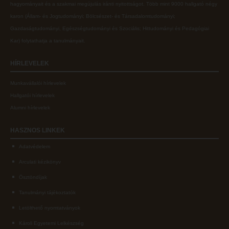
hagyományait és a szakmai megújulás iránti nyitottságot.
Több mint
9000 hallgató négy
karon (
Állam- és Jogtudományi; Bölcsészet- és Társadalomtudományi;
Gazdaságtudományi, Egészségtudományi és Szociális; Hittudományi és Pedagógiai
Kar
) folytathatja a tanulmányait.
HÍRLEVELEK
Munkavállalói hírlevelek
Hallgatói hírlevelek
Alumni hírlevelek
HASZNOS
LINKEK
Adatvédelem
Arculati kézikönyv
Ösztöndíjak
Tanulmányi tájékoztatók
Letölthető nyomtatványok
Károli Egyetemi Lelkészség