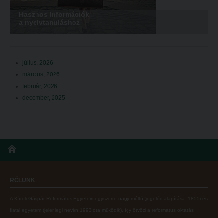
Hasznos Információk
a nyelvtanuláshoz
július, 2026
március, 2026
február, 2026
december, 2025
RÓLUNK
A Károli Gáspár Református Egyetem egyszerre nagy múltú (jogelőd alapítása: 1855) és
fiatal egyetem (jelenlegi nevén 1993 óta működik), így ötvözi a református oktatás