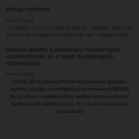
Tételsorok
Nőnapi üdvözlet
Tanulmányi határidők
Baleset-, munka- és tűzvédelmi megelőző ismeretek hallgatók részére
Kategória:
Hírek
Tanulmányi Osztály
Moodle, Teams, Microsoft, eduID
„Csodálatos az a tudat, hogy nő vagyok. Tudhatom, hogy Isten
Kérelmek – nyomtatványok
ESEMÉNYEK
teremtett, és megteremtésünkkel célja volt.”
– Elisabeth Elliot
Tanulmányi tájékoztató
Kárpátok alatt
Rektori utasítás a papíralapú munkavégzés
Tételsorok
csökkentésére, és a távoli munkavégzés
Kányádi-verseny
biztosítására
Baleset-, munka- és tűzvédelmi megelőző ismeretek hallgatók részére
Simonyi-verseny
Kategória:
Hírek
Moodle, Teams, Microsoft, eduID
Psallite énekverseny
1/2020. (III.20.) számú Rektori és Gazdasági Igazgatói
ESEMÉNYEK
együttes utasítás a veszélyhelyzetre vonatkozó 40/2020.
Tanulva tanítani
(III. 11.) Korm. rendelet időbeli hatálya alatt a papíralapú
Kárpátok alatt
Innováció a pedagógushivatásban
munkavégzés csökkentésére, és a távoli munkavégzés
Kányádi-verseny
Tehetség - Hit - Identitás konferencia
biztosítására
Simonyi-verseny
Művészet határok nélkül
Psallite énekverseny
PedKaszt – Bethlen-pályázat