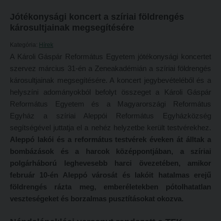
Református Pedagógiai Intézet
Jótékonysági koncert a szíriai földrengés
Budapesti képzési hely
károsultjainak megsegítésére
OKTATÁS
Marosvásárhelyi képzési hely
Kategória:
Hírek
Képzéseink
Kecskeméti képzési hely
A Károli Gáspár Református Egyetem jótékonysági koncertet
Képzési helyszínek
Mintatantervek
szervez március 31-én a Zeneakadémián a szíriai földrengés
károsultjainak megsegítésére. A koncert jegybevételéből és a
Nagykőrösi képzési hely
Gyakorlati képzés
helyszíni adományokból befolyt összeget a Károli Gáspár
Budapesti képzési hely
Református Egyetem és a Magyarországi Református
KUTATÁS
Egyház a szíriai Aleppói Református Egyházközség
Marosvásárhelyi képzési hely
Kari kutatócsoportok
segítségével juttatja el a nehéz helyzetbe került testvérekhez.
Kecskeméti képzési hely
Aleppó lakói és a református testvérek éveken át álltak a
Tehetséggondozás
bombázások és a harcok középpontjában, a szíriai
Mintatantervek
Tudományos diákköri tevékenység
polgárháború leghevesebb harci övezetében, amikor
Gyakorlati képzés
PedKaszt – Bethlen-pályázat
február 10-én Aleppó városát és lakóit hatalmas erejű
földrengés rázta meg, emberéletekben pótolhatatlan
KUTATÁS
Kari kutatási pályázatok
veszteségeket és borzalmas pusztításokat okozva.
Kari kutatócsoportok
Kari kiadványok