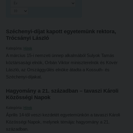
Hitélet
Minőségbiztosítás
Intézetek
Oktatóink
Hittanoktató- és Kántorképző Intézet
Szabályzatok
Széchenyi-díjat kapott egyetemünk rektora,
Pedagógusképző Intézet
Rektori utasítások
Trócsányi László
Gyakorlati és Továbbképzési Intézet
Határozatok
Kategória:
Hírek
A március 15-i nemzeti ünnep alkalmából Sulyok Tamás
Minőségbiztosítás
Nemzetközi mobilitás
köztársasági elnök, Orbán Viktor miniszterelnök és Kövér
Oktatóink
Történeti áttekintés
László, az Országgyűlés elnöke átadta a Kossuth- és
Széchenyi-díjakat.
Szabályzatok
Hasznos linkek
Rektori utasítások
Református Pedagógiai Intézet
Hagyomány a 21. században – tavaszi Károli
Közösségi Napok
Határozatok
OKTATÁS
Kategória:
Hírek
Nemzetközi mobilitás
Képzéseink
Április 14-től veszi kezdetét egyetemünkön a tavaszi Károli
Történeti áttekintés
Közösségi Napok, melynek témája: hagyomány a 21.
Képzési helyszínek
században.
Hasznos linkek
Nagykőrösi képzési hely