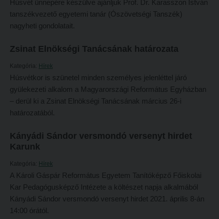
Húsvét ünnepére készülve ajánljuk Prof. Dr. Karasszon István
Átvétel más felsőoktatási intézményből
tanszékvezető egyetemi tanár (Ószövetségi Tanszék)
2026/2027. tanévre felvett hallgatók részére
nagyheti gondolatait.
Jelentkezési lapok, nyomtatványok
HÖK
Ösztöndíjak
Zsinat Elnökségi Tanácsának határozata
Konzultációs időpontok
Szakirányú továbbképzések
Órarend
Kategória:
Hírek
Húsvétkor is szünetel minden személyes jelenléttel járó
HALLGATÓINKNAK
Kari mentorok
gyülekezeti alkalom a Magyarországi Református Egyházban
2026/2027. tanévre felvett hallgatók részére
Ösztöndíjak és egyéb hallgatói pályázatok
– derül ki a Zsinat Elnökségi Tanácsának március 26-i
határozatából.
HÖK
Kari pályázatok
Konzultációs időpontok
Szakdolgozati tudnivalók
Kányádi Sándor versmondó versenyt hirdet
Karunk
Órarend
Tanulmányi határidők
Kategória:
Hírek
Kari mentorok
Tanulmányi Osztály
A Károli Gáspár Református Egyetem Tanítóképző Főiskolai
Ösztöndíjak és egyéb hallgatói pályázatok
Kérelmek – nyomtatványok
Kar Pedagógusképző Intézete a költészet napja alkalmából
Kányádi Sándor versmondó versenyt hirdet 2021. április 8-án
Kari pályázatok
Tanulmányi tájékoztató
14:00 órától.
Szakdolgozati tudnivalók