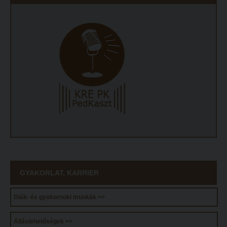
ECL nyelvvizsga
Díszoklevél igénylés
HÖK
GYAKORLAT, KARRIER
Diák- és gyakornoki munkák >>
Álláslehetőségek >>