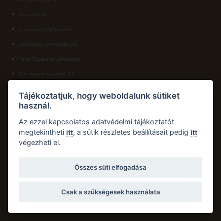
Ösztöndíjak
ECL nyelvvizsga
Tanulmányi tájékoztatók
Díszoklevél igénylés
Letölthető nyomtatványok
HÖK
Károli Egyetemi Lelkészség
Tanulmányi határidők PK
KAPCSOLAT
Tájékoztatjuk, hogy weboldalunk sütiket
használ.
Károli Gáspár Református Egyetem, Pedagógiai Kar
Cím:
2750 Nagykőrös, Hősök tere 5.
Az ezzel kapcsolatos adatvédelmi tájékoztatót
Email:
pk.dth@kre.hu
megtekintheti
, a sütik részletes beállításait pedig
itt
itt
végezheti el.
Telefon:
+36 30 174 1934
Összes süti elfogadása
Csak a szükségesek használata
Copyright © 2026 Károli Gáspár Református Egyetem. Minden jog fenntartva.