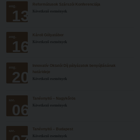
Reformátusok Szárszói Konferenciája
Hitélet
aug.
Minőségbiztosítás
13
Következő események
Intézetek
Oktatóink
Hittanoktató- és Kántorképző Intézet
Szabályzatok
Károli Gólyatábor
aug.
Pedagógusképző Intézet
Rektori utasítások
16
Következő események
Gyakorlati és Továbbképzési Intézet
Határozatok
Minőségbiztosítás
Nemzetközi mobilitás
Innovatív Oktatói Díj pályázatok benyújtásának
aug.
20
Oktatóink
Történeti áttekintés
határideje
Következő események
Szabályzatok
Hasznos linkek
Rektori utasítások
Református Pedagógiai Intézet
Tanévnyitó – Nagykőrös
sze.
06
Határozatok
Következő események
OKTATÁS
Nemzetközi mobilitás
Képzéseink
Történeti áttekintés
Képzési helyszínek
Tanévnyitó – Budapest
sze.
Következő események
Hasznos linkek
Nagykőrösi képzési hely