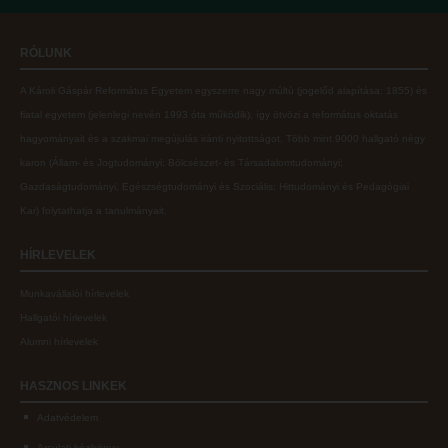
Online adatbázisok
Kollégiumok
RÓLUNK
MTMT
Nagykőrösi Kollégium
A Károli Gáspár Református Egyetem egyszerre nagy múltú (jogelőd alapítása: 1855) és
MTMT GYIK
Óbudai Diákhotel
fiatal egyetem (jelenlegi nevén 1993 óta működik), így ötvözi a református oktatás
Open Access
Kecskeméti Kollégium
hagyományait és a szakmai megújulás iránti nyitottságot.
Több mint
9000 hallgató négy
karon (
Állam- és Jogtudományi; Bölcsészet- és Társadalomtudományi;
Repozitórium
Diákélet
Gazdaságtudományi, Egészségtudományi és Szociális; Hittudományi és Pedagógiai
Kollégiumok
Sport a Károlin
Kar
) folytathatja a tanulmányait.
Nagykőrösi Kollégium
Károli Klub
HÍRLEVELEK
Óbudai Diákhotel
Károli Egyetemi Lelkészség
Munkavállalói hírlevelek
Kecskeméti Kollégium
ECL nyelvvizsga
Hallgatói hírlevelek
Diákélet
Díszoklevél igénylés
Alumni hírlevelek
Sport a Károlin
HÖK
HASZNOS
LINKEK
Károli Klub
Adatvédelem
Károli Egyetemi Lelkészség
Arculati kézikönyv