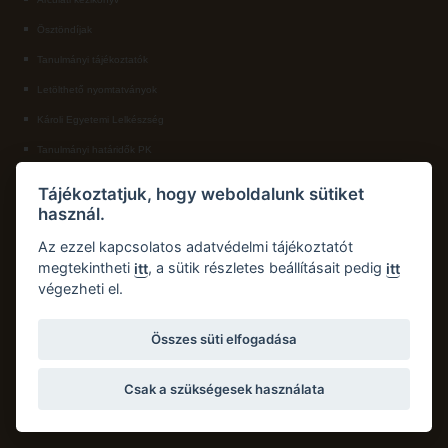
Ösztöndíjak
ECL nyelvvizsga
Tanulmányi tájékoztatók
Díszoklevél igénylés
Letölthető nyomtatványok
HÖK
Károli Egyetemi Lelkészség
Tanulmányi határidők PK
KAPCSOLAT
Tájékoztatjuk, hogy weboldalunk sütiket
használ.
Károli Gáspár Református Egyetem, Pedagógiai Kar
Cím:
2750 Nagykőrös, Hősök tere 5.
Az ezzel kapcsolatos adatvédelmi tájékoztatót
Email:
pk.dth@kre.hu
megtekintheti
, a sütik részletes beállításait pedig
itt
itt
végezheti el.
Telefon:
+36 30 174 1934
Összes süti elfogadása
Csak a szükségesek használata
Copyright © 2026 Károli Gáspár Református Egyetem. Minden jog fenntartva.