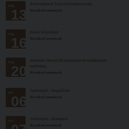
Reformátusok Szárszói Konferenciája
Hitélet
aug.
Minőségbiztosítás
13
Következő események
Intézetek
Oktatóink
Hittanoktató- és Kántorképző Intézet
Szabályzatok
Károli Gólyatábor
aug.
Pedagógusképző Intézet
Rektori utasítások
16
Következő események
Gyakorlati és Továbbképzési Intézet
Határozatok
Minőségbiztosítás
Nemzetközi mobilitás
Innovatív Oktatói Díj pályázatok benyújtásának
aug.
20
Oktatóink
Történeti áttekintés
határideje
Következő események
Szabályzatok
Hasznos linkek
Rektori utasítások
Református Pedagógiai Intézet
Tanévnyitó – Nagykőrös
sze.
06
Határozatok
Következő események
OKTATÁS
Nemzetközi mobilitás
Képzéseink
Történeti áttekintés
Képzési helyszínek
Tanévnyitó – Budapest
sze.
Következő események
Hasznos linkek
Nagykőrösi képzési hely