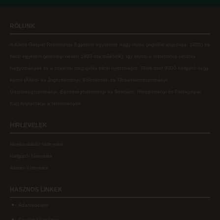
Online adatbázisok
Kollégiumok
RÓLUNK
MTMT
Nagykőrösi Kollégium
A Károli Gáspár Református Egyetem egyszerre nagy múltú (jogelőd alapítása: 1855) és
MTMT GYIK
Óbudai Diákhotel
fiatal egyetem (jelenlegi nevén 1993 óta működik), így ötvözi a református oktatás
Open Access
Kecskeméti Kollégium
hagyományait és a szakmai megújulás iránti nyitottságot.
Több mint
9000 hallgató négy
karon (
Állam- és Jogtudományi; Bölcsészet- és Társadalomtudományi;
Repozitórium
Diákélet
Gazdaságtudományi, Egészségtudományi és Szociális; Hittudományi és Pedagógiai
Kollégiumok
Sport a Károlin
Kar
) folytathatja a tanulmányait.
Nagykőrösi Kollégium
Károli Klub
HÍRLEVELEK
Óbudai Diákhotel
Károli Egyetemi Lelkészség
Munkavállalói hírlevelek
Kecskeméti Kollégium
ECL nyelvvizsga
Hallgatói hírlevelek
Diákélet
Díszoklevél igénylés
Alumni hírlevelek
Sport a Károlin
HÖK
HASZNOS
LINKEK
Károli Klub
Adatvédelem
Károli Egyetemi Lelkészség
Arculati kézikönyv