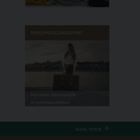
NYELVVIZSGAKÖZPONT
Hasznos Információk
a nyelvtanuláshoz
OLDAL TETEJE