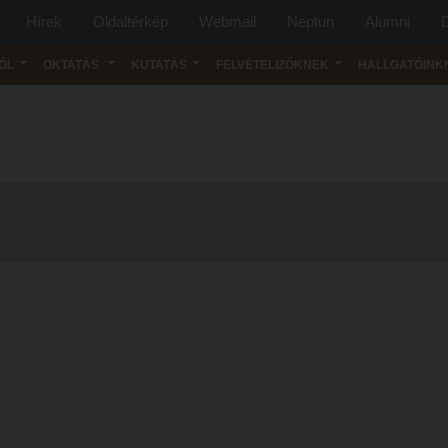
Hírek
Oldaltérkép
Webmail
Neptun
Alumni
D
ÓL
OKTATÁS
KUTATÁS
FELVÉTELIZŐKNEK
HALLGATÓINK