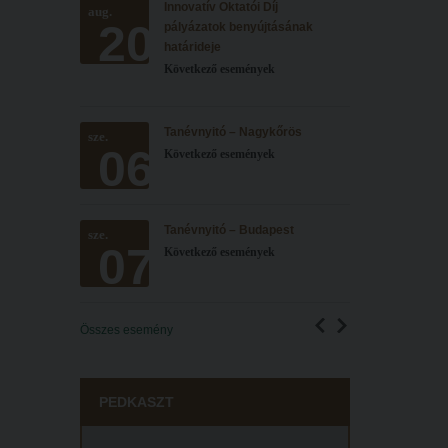
Innovatív Oktatói Díj
aug.
20
pályázatok benyújtásának
határideje
Következő események
Tanévnyitó – Nagykőrös
sze.
06
Következő események
Tanévnyitó – Budapest
sze.
07
Következő események
Összes esemény
PEDKASZT