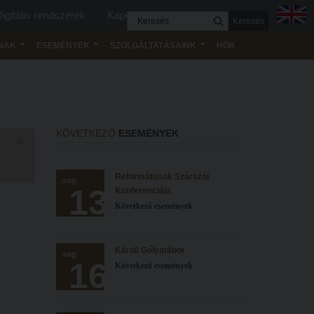
igitális rendszerek
Kapcsolat
Keresés
NAK
ESEMÉNYEK
SZOLGÁLTATÁSAINK
HÖK
KÖVETKEZŐ
ESEMÉNYEK
×
Reformátusok Szárszói
aug.
13
Konferenciája
Következő események
Károli Gólyatábor
aug.
16
Következő események