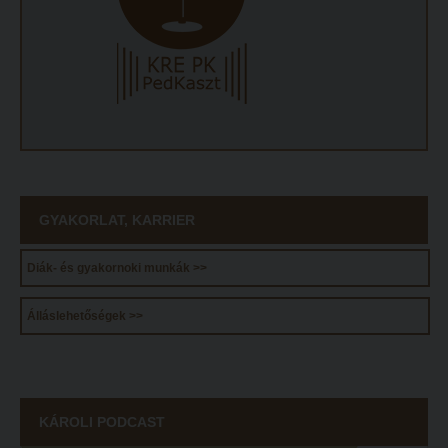
ECL nyelvvizsga
Díszoklevél igénylés
HÖK
GYAKORLAT, KARRIER
Diák- és gyakornoki munkák >>
Álláslehetőségek >>
KÁROLI PODCAST