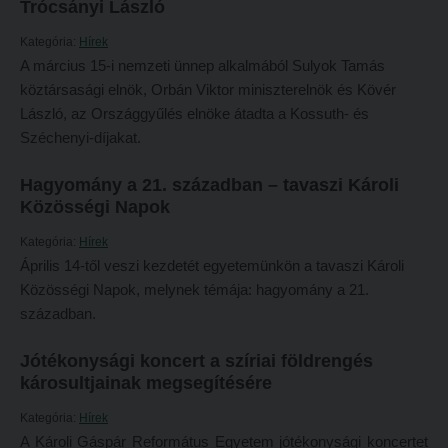
Trócsányi László
Hitélet
Minőségbiztosítás
Kategória:
Hírek
Intézetek
Oktatóink
A március 15-i nemzeti ünnep alkalmából Sulyok Tamás
Hittanoktató- és Kántorképző Intézet
köztársasági elnök, Orbán Viktor miniszterelnök és Kövér
Szabályzatok
László, az Országgyűlés elnöke átadta a Kossuth- és
Pedagógusképző Intézet
Rektori utasítások
Széchenyi-díjakat.
Gyakorlati és Továbbképzési Intézet
Határozatok
Hagyomány a 21. században – tavaszi Károli
Minőségbiztosítás
Nemzetközi mobilitás
Közösségi Napok
Oktatóink
Történeti áttekintés
Kategória:
Hírek
Szabályzatok
Hasznos linkek
Április 14-től veszi kezdetét egyetemünkön a tavaszi Károli
Közösségi Napok, melynek témája: hagyomány a 21.
Rektori utasítások
Református Pedagógiai Intézet
században.
Határozatok
OKTATÁS
Jótékonysági koncert a szíriai földrengés
Nemzetközi mobilitás
Képzéseink
károsultjainak megsegítésére
Történeti áttekintés
Képzési helyszínek
Kategória:
Hírek
Hasznos linkek
A Károli Gáspár Református Egyetem jótékonysági koncertet
Nagykőrösi képzési hely