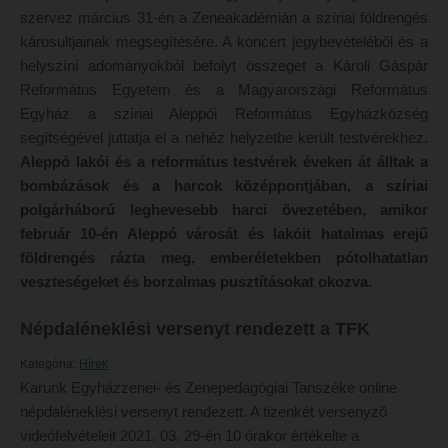
szervez március 31-én a Zeneakadémián a szíriai földrengés
Református Pedagógiai Intézet
Budapesti képzési hely
károsultjainak megsegítésére. A koncert jegybevételéből és a
helyszíni adományokból befolyt összeget a Károli Gáspár
OKTATÁS
Marosvásárhelyi képzési hely
Református Egyetem és a Magyarországi Református
Képzéseink
Kecskeméti képzési hely
Egyház a szíriai Aleppói Református Egyházközség
Képzési helyszínek
segítségével juttatja el a nehéz helyzetbe került testvérekhez.
Mintatantervek
Aleppó lakói és a református testvérek éveken át álltak a
Nagykőrösi képzési hely
Gyakorlati képzés
bombázások és a harcok középpontjában, a szíriai
Budapesti képzési hely
polgárháború leghevesebb harci övezetében, amikor
KUTATÁS
február 10-én Aleppó városát és lakóit hatalmas erejű
Marosvásárhelyi képzési hely
Kari kutatócsoportok
földrengés rázta meg, emberéletekben pótolhatatlan
Kecskeméti képzési hely
veszteségeket és borzalmas pusztításokat okozva.
Tehetséggondozás
Mintatantervek
Tudományos diákköri tevékenység
Népdaléneklési versenyt rendezett a TFK
Gyakorlati képzés
PedKaszt – Bethlen-pályázat
Kategória:
Hírek
KUTATÁS
Karunk Egyházzenei- és Zenepedagógiai Tanszéke online
Kari kutatási pályázatok
népdaléneklési versenyt rendezett. A tizenkét versenyző
Kari kutatócsoportok
Kari kiadványok
videófelvételeit 2021. 03. 29-én 10 órakor értékelte a