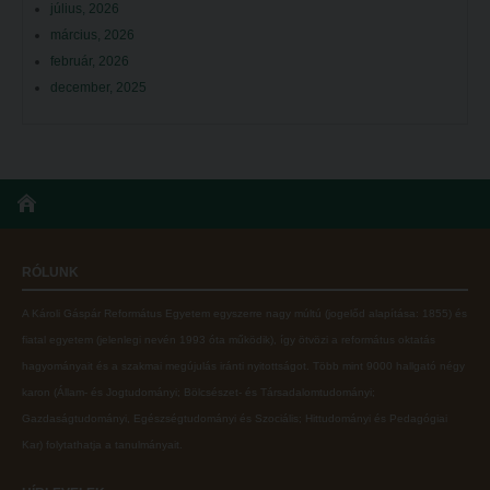
július, 2026
március, 2026
február, 2026
december, 2025
RÓLUNK
A Károli Gáspár Református Egyetem egyszerre nagy múltú (jogelőd alapítása: 1855) és
fiatal egyetem (jelenlegi nevén 1993 óta működik), így ötvözi a református oktatás
hagyományait és a szakmai megújulás iránti nyitottságot.
Több mint
9000 hallgató négy
karon (
Állam- és Jogtudományi; Bölcsészet- és Társadalomtudományi;
Gazdaságtudományi, Egészségtudományi és Szociális; Hittudományi és Pedagógiai
Kar
) folytathatja a tanulmányait.