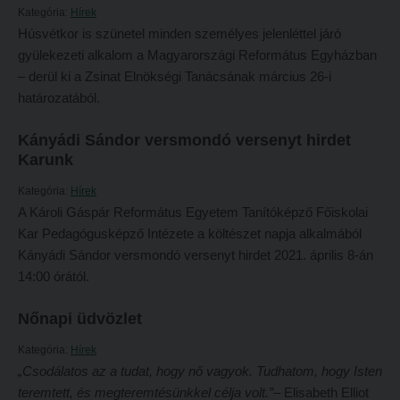
Kategória:
Hírek
Átvétel más felsőoktatási intézményből
2026/2027. tanévre felvett hallgatók részére
Húsvétkor is szünetel minden személyes jelenléttel járó
Jelentkezési lapok, nyomtatványok
gyülekezeti alkalom a Magyarországi Református Egyházban
HÖK
– derül ki a Zsinat Elnökségi Tanácsának március 26-i
Ösztöndíjak
Konzultációs időpontok
határozatából.
Szakirányú továbbképzések
Órarend
Kányádi Sándor versmondó versenyt hirdet
HALLGATÓINKNAK
Kari mentorok
Karunk
2026/2027. tanévre felvett hallgatók részére
Ösztöndíjak és egyéb hallgatói pályázatok
Kategória:
Hírek
A Károli Gáspár Református Egyetem Tanítóképző Főiskolai
HÖK
Kari pályázatok
Kar Pedagógusképző Intézete a költészet napja alkalmából
Konzultációs időpontok
Szakdolgozati tudnivalók
Kányádi Sándor versmondó versenyt hirdet 2021. április 8-án
Órarend
14:00 órától.
Tanulmányi határidők
Kari mentorok
Tanulmányi Osztály
Nőnapi üdvözlet
Ösztöndíjak és egyéb hallgatói pályázatok
Kérelmek – nyomtatványok
Kategória:
Hírek
Kari pályázatok
Tanulmányi tájékoztató
„Csodálatos az a tudat, hogy nő vagyok. Tudhatom, hogy Isten
teremtett, és megteremtésünkkel célja volt.”
– Elisabeth Elliot
Szakdolgozati tudnivalók