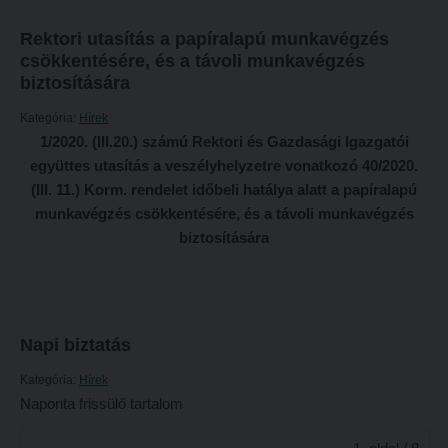
Tételsorok
Tanulmányi határidők
Baleset-, munka- és tűzvédelmi megelőző ismeretek hallgatók részére
Rektori utasítás a papíralapú munkavégzés
csökkentésére, és a távoli munkavégzés
Tanulmányi Osztály
Moodle, Teams, Microsoft, eduID
biztosítására
Kérelmek – nyomtatványok
ESEMÉNYEK
Kategória:
Hírek
Tanulmányi tájékoztató
1/2020. (III.20.) számú Rektori és Gazdasági Igazgatói
Kárpátok alatt
együttes utasítás a veszélyhelyzetre vonatkozó 40/2020.
Tételsorok
Kányádi-verseny
(III. 11.) Korm. rendelet időbeli hatálya alatt a papíralapú
Baleset-, munka- és tűzvédelmi megelőző ismeretek hallgatók részére
munkavégzés csökkentésére, és a távoli munkavégzés
Simonyi-verseny
biztosítására
Moodle, Teams, Microsoft, eduID
Psallite énekverseny
ESEMÉNYEK
Tanulva tanítani
Kárpátok alatt
Innováció a pedagógushivatásban
Napi biztatás
Kányádi-verseny
Tehetség - Hit - Identitás konferencia
Kategória:
Hírek
Simonyi-verseny
Művészet határok nélkül
Naponta frissülő tartalom
Psallite énekverseny
PedKaszt – Bethlen-pályázat