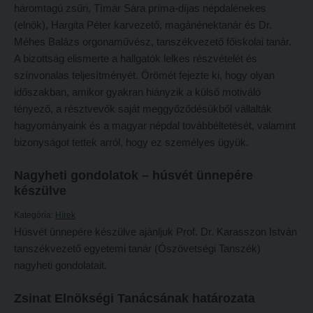
Tehetséggondozás
háromtagú zsűri, Tímár Sára príma-díjas népdalénekes
FELVÉTELIZŐKNEK
(elnök), Hargita Péter karvezető, magánénektanár és Dr.
Tudományos diákköri tevékenység
Pótfelvételi 2026
Méhes Balázs orgonaművész, tanszékvezető főiskolai tanár.
PedKaszt – Bethlen-pályázat
A bizottság elismerte a hallgatók lelkes részvételét és
PK Felvételi Tájékoztató kiadvány
színvonalas teljesítményét. Örömét fejezte ki, hogy olyan
Kari kutatási pályázatok
Hallgatói véleményvideók
időszakban, amikor gyakran hiányzik a külső motiváló
Kari kiadványok
tényező, a résztvevők saját meggyőződésükből vállalták
Intézményi pontok
hagyományaink és a magyar népdal továbbéltetését, valamint
FELVÉTELIZŐKNEK
Intézményi pontok igazolása
bizonyságot tettek arról, hogy ez személyes ügyük.
Pótfelvételi 2026
A 2026. évi pótfelvételi eljárás alkalmassági vizsga tudnivalói
Nagyheti gondolatok – húsvét ünnepére
PK Felvételi Tájékoztató kiadvány
Hitéleti képzések jelentkezési lapja
készülve
Hallgatói véleményvideók
Átvétel más felsőoktatási intézményből
Kategória:
Hírek
Intézményi pontok
Húsvét ünnepére készülve ajánljuk Prof. Dr. Karasszon István
Jelentkezési lapok, nyomtatványok
tanszékvezető egyetemi tanár (Ószövetségi Tanszék)
Intézményi pontok igazolása
Ösztöndíjak
nagyheti gondolatait.
A 2026. évi pótfelvételi eljárás alkalmassági vizsga tudnivalói
Szakirányú továbbképzések
Zsinat Elnökségi Tanácsának határozata
Hitéleti képzések jelentkezési lapja
HALLGATÓINKNAK