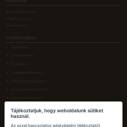
HÍRLEVELEK
Munkavállalói hírlevelek
Hallgatói hírlevelek
Alumni hírlevelek
HASZNOS
LINKEK
Adatvédelem
Arculati kézikönyv
Ösztöndíjak
Tanulmányi tájékoztatók
Letölthető nyomtatványok
Károli Egyetemi Lelkészség
Tanulmányi határidők PK
KAPCSOLAT
Tájékoztatjuk, hogy weboldalunk sütiket
használ.
Károli Gáspár Református Egyetem, Pedagógiai Kar
Cím:
2750 Nagykőrös, Hősök tere 5.
Az ezzel kapcsolatos adatvédelmi tájékoztatót