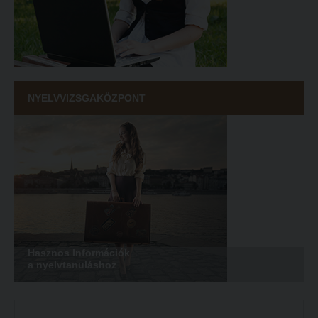
NYELVVIZSGAKÖZPONT
Hasznos Információk
a nyelvtanuláshoz