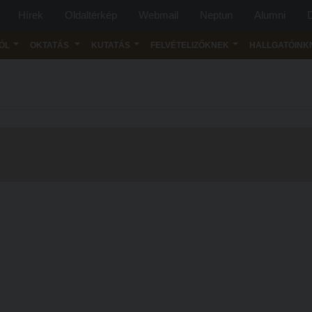
Hírek
Oldaltérkép
Webmail
Neptun
Alumni
D
ÓL
OKTATÁS
KUTATÁS
FELVÉTELIZŐKNEK
HALLGATÓINK