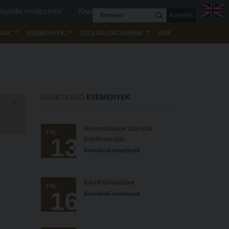
igitális rendszerek
Kapcsolat
Keresés
NAK
ESEMÉNYEK
SZOLGÁLTATÁSAINK
HÖK
KÖVETKEZŐ
ESEMÉNYEK
×
Reformátusok Szárszói
aug.
13
Konferenciája
Következő események
Károli Gólyatábor
aug.
16
Következő események