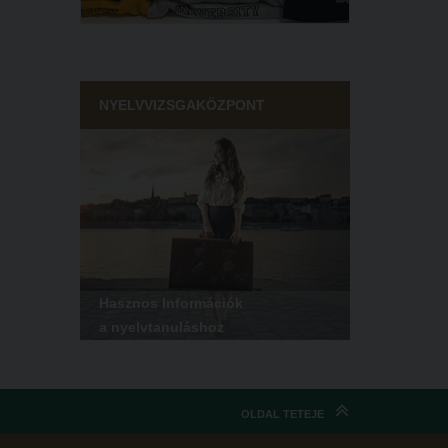
NYELVVIZSGAKÖZPONT
Hasznos Információk
a nyelvtanuláshoz
OLDAL TETEJE