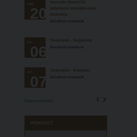
Innovatív Oktatói Díj
aug.
20
pályázatok benyújtásának
határideje
Következő események
Tanévnyitó – Nagykőrös
sze.
06
Következő események
Tanévnyitó – Budapest
sze.
07
Következő események
Összes esemény
PEDKASZT