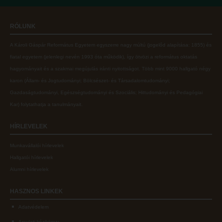
Online adatbázisok
Kollégiumok
RÓLUNK
MTMT
Nagykőrösi Kollégium
A Károli Gáspár Református Egyetem egyszerre nagy múltú (jogelőd alapítása: 1855) és
MTMT GYIK
Óbudai Diákhotel
fiatal egyetem (jelenlegi nevén 1993 óta működik), így ötvözi a református oktatás
Open Access
Kecskeméti Kollégium
hagyományait és a szakmai megújulás iránti nyitottságot.
Több mint
9000 hallgató négy
karon (
Állam- és Jogtudományi; Bölcsészet- és Társadalomtudományi;
Repozitórium
Diákélet
Gazdaságtudományi, Egészségtudományi és Szociális; Hittudományi és Pedagógiai
Kollégiumok
Sport a Károlin
Kar
) folytathatja a tanulmányait.
Nagykőrösi Kollégium
Károli Klub
HÍRLEVELEK
Óbudai Diákhotel
Károli Egyetemi Lelkészség
Munkavállalói hírlevelek
Kecskeméti Kollégium
ECL nyelvvizsga
Hallgatói hírlevelek
Diákélet
Díszoklevél igénylés
Alumni hírlevelek
Sport a Károlin
HÖK
HASZNOS
LINKEK
Károli Klub
Adatvédelem
Károli Egyetemi Lelkészség
Arculati kézikönyv