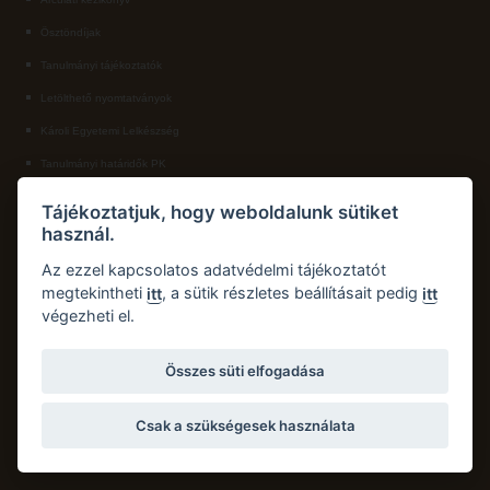
Ösztöndíjak
ECL nyelvvizsga
Tanulmányi tájékoztatók
Díszoklevél igénylés
Letölthető nyomtatványok
HÖK
Károli Egyetemi Lelkészség
Tanulmányi határidők PK
KAPCSOLAT
Tájékoztatjuk, hogy weboldalunk sütiket
használ.
Károli Gáspár Református Egyetem, Pedagógiai Kar
Cím:
2750 Nagykőrös, Hősök tere 5.
Az ezzel kapcsolatos adatvédelmi tájékoztatót
Email:
pk.dth@kre.hu
megtekintheti
, a sütik részletes beállításait pedig
itt
itt
végezheti el.
Telefon:
+36 30 174 1934
Összes süti elfogadása
Csak a szükségesek használata
Copyright © 2026 Károli Gáspár Református Egyetem. Minden jog fenntartva.