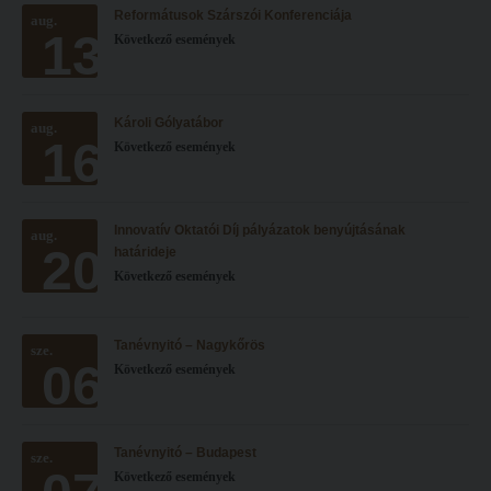
Reformátusok Szárszói Konferenciája
Hitélet
aug.
Minőségbiztosítás
13
Következő események
Intézetek
Oktatóink
Hittanoktató- és Kántorképző Intézet
Szabályzatok
Károli Gólyatábor
aug.
Pedagógusképző Intézet
Rektori utasítások
16
Következő események
Gyakorlati és Továbbképzési Intézet
Határozatok
Minőségbiztosítás
Nemzetközi mobilitás
Innovatív Oktatói Díj pályázatok benyújtásának
aug.
20
Oktatóink
Történeti áttekintés
határideje
Következő események
Szabályzatok
Hasznos linkek
Rektori utasítások
Református Pedagógiai Intézet
Tanévnyitó – Nagykőrös
sze.
06
Határozatok
Következő események
OKTATÁS
Nemzetközi mobilitás
Képzéseink
Történeti áttekintés
Képzési helyszínek
Tanévnyitó – Budapest
sze.
Következő események
Hasznos linkek
Nagykőrösi képzési hely