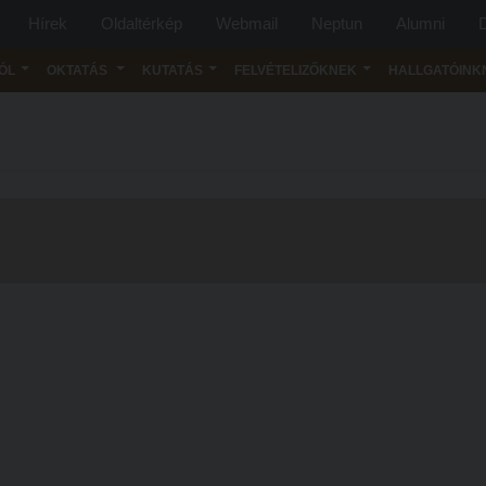
Hírek
Oldaltérkép
Webmail
Neptun
Alumni
D
ÓL
OKTATÁS
KUTATÁS
FELVÉTELIZŐKNEK
HALLGATÓINK