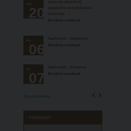
Innovatív Oktatói Díj
aug.
20
pályázatok benyújtásának
határideje
Következő események
Tanévnyitó – Nagykőrös
sze.
06
Következő események
Tanévnyitó – Budapest
sze.
07
Következő események
Összes esemény
PEDKASZT