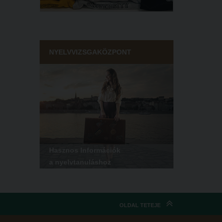
NYELVVIZSGAKÖZPONT
Hasznos Információk
a nyelvtanuláshoz
OLDAL TETEJE