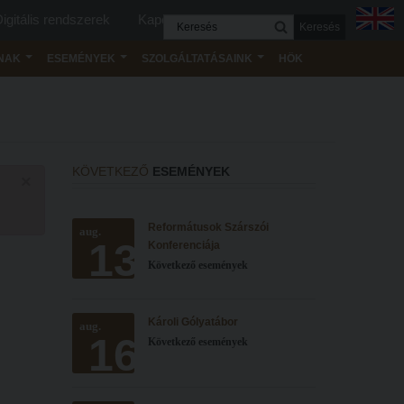
igitális rendszerek
Kapcsolat
Keresés
NAK
ESEMÉNYEK
SZOLGÁLTATÁSAINK
HÖK
KÖVETKEZŐ
ESEMÉNYEK
×
Reformátusok Szárszói
aug.
13
Konferenciája
Következő események
Károli Gólyatábor
aug.
16
Következő események