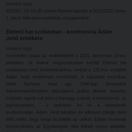
Tételsorok
Kategória:
Hírek
Tanulmányi határidők
13/2021. (XI.19.)/R számú Rektori utasítás a 2021/2022. tanév
Baleset-, munka- és tűzvédelmi megelőző ismeretek hallgatók részére
1. (őszi) félévében esedékes vizsgarendről
Tanulmányi Osztály
Moodle, Teams, Microsoft, eduID
Kérelmek – nyomtatványok
Életmű hat szólamban - konferencia Ádám
ESEMÉNYEK
Jenő emlékére
Tanulmányi tájékoztató
Kárpátok alatt
Kategória:
Hírek
Tételsorok
Kányádi-verseny
Szeretettel hívjuk az érdeklődőket a 2021. december 10-én,
Baleset-, munka- és tűzvédelmi megelőző ismeretek hallgatók részére
pénteken 14 órakor megrendezésre kerülő Életmű hat
Simonyi-verseny
szólamban című konferenciánkra, melyet a 125 éve született
Moodle, Teams, Microsoft, eduID
Psallite énekverseny
Ádám Jenő emlékének szentelünk. A sokoldalú muzsikus
életét Bartalus Ilona egy 1996-ban bemutatott
ESEMÉNYEK
Tanulva tanítani
dokumentumfilmjében hatszólamú polifon életnek nevezte,
Kárpátok alatt
Innováció a pedagógushivatásban
melyben együtt volt jelen a karnagy, a tanár, a zeneszerző, az
egyházzenész, a tankönyv író és a népművelő
Kányádi-verseny
Tehetség - Hit - Identitás konferencia
tevékenysége. Ádám Jenő páratlan és lelkesen lobogó élete
Simonyi-verseny
Művészet határok nélkül
előtt méltó, hogy lerója tiszteletét az utókor. Ebben kívánnak
Psallite énekverseny
PedKaszt – Bethlen-pályázat
közreműködni az Egyetemünk által felkért neves előadók: