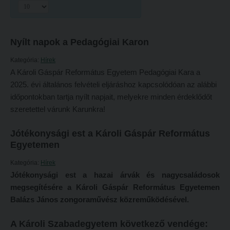
Hitélet
Minőségbiztosítás
Intézetek
Oktatóink
Nyílt napok a Pedagógiai Karon
Hittanoktató- és Kántorképző Intézet
Szabályzatok
Kategória:
Hírek
Pedagógusképző Intézet
Rektori utasítások
A Károli Gáspár Református Egyetem Pedagógiai Kara a
Gyakorlati és Továbbképzési Intézet
Határozatok
2025. évi általános felvételi eljáráshoz kapcsolódóan az alábbi
időpontokban tartja nyílt napjait, melyekre minden érdeklődőt
Minőségbiztosítás
Nemzetközi mobilitás
szeretettel várunk Karunkra!
Oktatóink
Történeti áttekintés
Jótékonysági est a Károli Gáspár Református
Szabályzatok
Hasznos linkek
Egyetemen
Rektori utasítások
Református Pedagógiai Intézet
Kategória:
Hírek
Határozatok
OKTATÁS
Jótékonysági est a hazai árvák és nagycsaládosok
megsegítésére a Károli Gáspár Református Egyetemen
Nemzetközi mobilitás
Képzéseink
Balázs János zongoraművész közreműködésével.
Történeti áttekintés
Képzési helyszínek
A Károli Szabadegyetem következő vendége:
Hasznos linkek
Nagykőrösi képzési hely