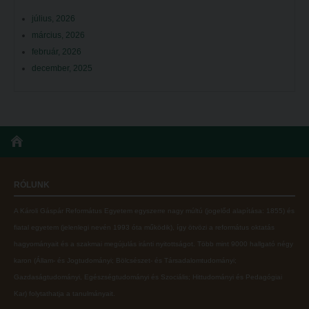
július, 2026
március, 2026
február, 2026
december, 2025
RÓLUNK
A Károli Gáspár Református Egyetem egyszerre nagy múltú (jogelőd alapítása: 1855) és
fiatal egyetem (jelenlegi nevén 1993 óta működik), így ötvözi a református oktatás
hagyományait és a szakmai megújulás iránti nyitottságot.
Több mint
9000 hallgató négy
karon (
Állam- és Jogtudományi; Bölcsészet- és Társadalomtudományi;
Gazdaságtudományi, Egészségtudományi és Szociális; Hittudományi és Pedagógiai
Kar
) folytathatja a tanulmányait.