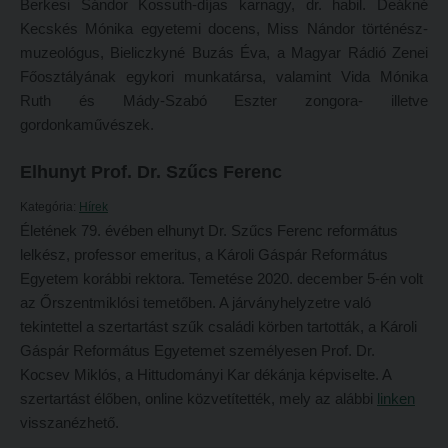
Berkesi Sándor Kossuth-díjas karnagy, dr. habil. Deákné
Tanulva tanítani
Galéria
Kecskés Mónika egyetemi docens, Miss Nándor történész-
Innováció a pedagógushivatásban
Olvasás- és írástanítás komplex fonomimikával
muzeológus, Bieliczkyné Buzás Éva, a Magyar Rádió Zenei
Főosztályának egykori munkatársa, valamint Vida Mónika
Tehetség - Hit - Identitás konferencia
SZOLGÁLTATÁSAINK
Ruth és Mády-Szabó Eszter zongora- illetve
Művészet határok nélkül
gordonkaművészek.
Károli Református Könyv- és Ajándékbolt
PedKaszt – Bethlen-pályázat
Kari könyvtár
Elhunyt Prof. Dr. Szűcs Ferenc
Galéria
Kecskeméti campus könyvtár
Kategória:
Hírek
Olvasás- és írástanítás komplex fonomimikával
Életének 79. évében elhunyt Dr. Szűcs Ferenc református
Liberty katalógus
lelkész, professor emeritus, a Károli Gáspár Református
SZOLGÁLTATÁSAINK
Kutatástámogatás, láthatóság
Egyetem korábbi rektora. Temetése 2020. december 5-én volt
Károli Református Könyv- és Ajándékbolt
Online adatbázisok
az Őrszentmiklósi temetőben. A járványhelyzetre való
tekintettel a szertartást szűk családi körben tartották, a Károli
Kari könyvtár
MTMT
Gáspár Református Egyetemet személyesen Prof. Dr.
Kecskeméti campus könyvtár
MTMT GYIK
Kocsev Miklós, a Hittudományi Kar dékánja képviselte. A
szertartást élőben, online közvetítették, mely az alábbi
linken
Liberty katalógus
Open Access
visszanézhető.
Kutatástámogatás, láthatóság
Repozitórium