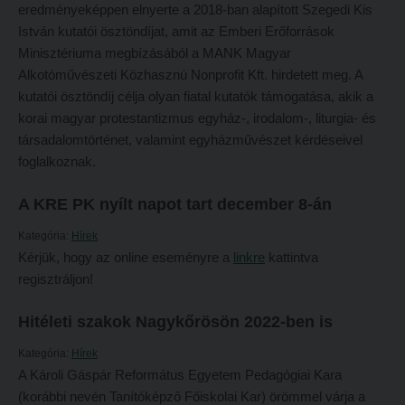
Tehetséggondozás
eredményeképpen elnyerte a 2018-ban alapított Szegedi Kis
FELVÉTELIZŐKNEK
István kutatói ösztöndíjat, amit az Emberi Erőforrások
Tudományos diákköri tevékenység
Pótfelvételi 2026
Minisztériuma megbízásából a MANK Magyar
PedKaszt – Bethlen-pályázat
Alkotóművészeti Közhasznú Nonprofit Kft. hirdetett meg. A
PK Felvételi Tájékoztató kiadvány
kutatói ösztöndíj célja olyan fiatal kutatók támogatása, akik a
Kari kutatási pályázatok
Hallgatói véleményvideók
korai magyar protestantizmus egyház-, irodalom-, liturgia- és
Kari kiadványok
társadalomtörténet, valamint egyházművészet kérdéseivel
Intézményi pontok
foglalkoznak.
FELVÉTELIZŐKNEK
Intézményi pontok igazolása
A KRE PK nyílt napot tart december 8-án
Pótfelvételi 2026
A 2026. évi pótfelvételi eljárás alkalmassági vizsga tudnivalói
PK Felvételi Tájékoztató kiadvány
Hitéleti képzések jelentkezési lapja
Kategória:
Hírek
Kérjük, hogy az online eseményre a
linkre
kattintva
Hallgatói véleményvideók
Átvétel más felsőoktatási intézményből
regisztráljon!
Intézményi pontok
Jelentkezési lapok, nyomtatványok
Hitéleti szakok Nagykőrösön 2022-ben is
Intézményi pontok igazolása
Ösztöndíjak
Kategória:
Hírek
A 2026. évi pótfelvételi eljárás alkalmassági vizsga tudnivalói
Szakirányú továbbképzések
A Károli Gáspár Református Egyetem Pedagógiai Kara
Hitéleti képzések jelentkezési lapja
(korábbi nevén Tanítóképző Főiskolai Kar) örömmel várja a
HALLGATÓINKNAK