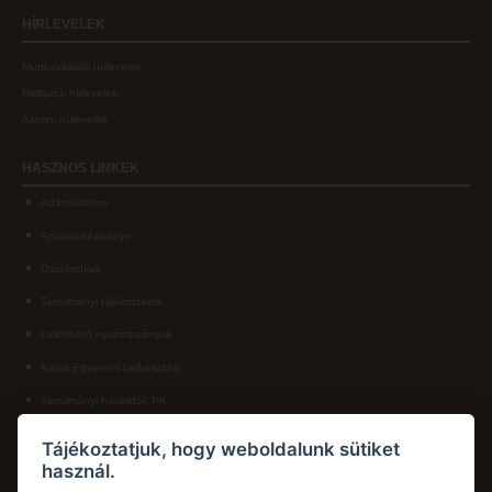
HÍRLEVELEK
Munkavállalói hírlevelek
Hallgatói hírlevelek
Alumni hírlevelek
HASZNOS
LINKEK
Adatvédelem
Arculati kézikönyv
Ösztöndíjak
Tanulmányi tájékoztatók
Letölthető nyomtatványok
Károli Egyetemi Lelkészség
Tanulmányi határidők PK
KAPCSOLAT
Tájékoztatjuk, hogy weboldalunk sütiket
használ.
Károli Gáspár Református Egyetem, Pedagógiai Kar