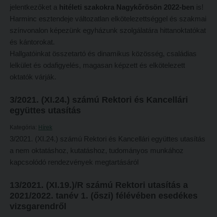
jelentkezőket a
hitéleti szakokra Nagykőrösön 2022-ben
is!
Átvétel más felsőoktatási intézményből
2026/2027. tanévre felvett hallgatók részére
Harminc esztendeje változatlan elkötelezettséggel és szakmai
Jelentkezési lapok, nyomtatványok
színvonalon képezünk egyházunk szolgálatára hittanoktatókat
HÖK
és kántorokat.
Ösztöndíjak
Konzultációs időpontok
Hallgatóinkat összetartó és dinamikus közösség, családias
Szakirányú továbbképzések
lelkület és odafigyelés, magasan képzett és elkötelezett
Órarend
oktatók várják.
HALLGATÓINKNAK
Kari mentorok
2026/2027. tanévre felvett hallgatók részére
3/2021. (XI.24.) számú Rektori és Kancellári
Ösztöndíjak és egyéb hallgatói pályázatok
együttes utasítás
HÖK
Kari pályázatok
Kategória:
Hírek
Konzultációs időpontok
Szakdolgozati tudnivalók
3/2021. (XI.24.) számú Rektori és Kancellári együttes utasítás
Órarend
Tanulmányi határidők
a nem oktatáshoz, kutatáshoz, tudományos munkához
kapcsolódó rendezvények megtartásáról
Kari mentorok
Tanulmányi Osztály
Ösztöndíjak és egyéb hallgatói pályázatok
Kérelmek – nyomtatványok
13/2021. (XI.19.)/R számú Rektori utasítás a
2021/2022. tanév 1. (őszi) félévében esedékes
Kari pályázatok
Tanulmányi tájékoztató
vizsgarendről
Szakdolgozati tudnivalók