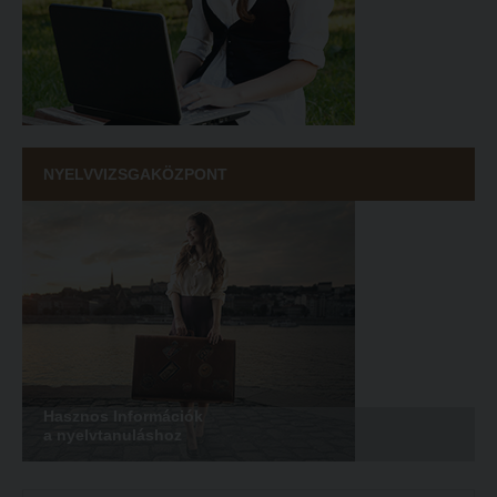
NYELVVIZSGAKÖZPONT
Hasznos Információk
a nyelvtanuláshoz