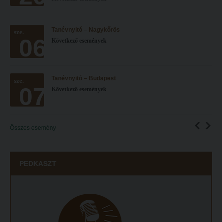
ECL nyelvvizsga
Tanévnyitó – Nagykőrös
sze.
Díszoklevél igénylés
06
Következő események
HÖK
Tanévnyitó – Budapest
sze.
07
Következő események
Összes esemény
PEDKASZT