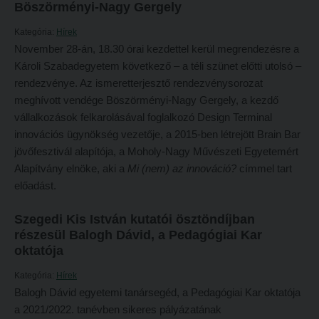
Böszörményi-Nagy Gergely
Református Pedagógiai Intézet
Budapesti képzési hely
Kategória:
Hírek
OKTATÁS
Marosvásárhelyi képzési hely
November 28-án, 18.30 órai kezdettel kerül megrendezésre a
Károli Szabadegyetem következő – a téli szünet előtti utolsó –
Képzéseink
Kecskeméti képzési hely
rendezvénye. Az ismeretterjesztő rendezvénysorozat
Képzési helyszínek
Mintatantervek
meghívott vendége Böszörményi-Nagy Gergely, a kezdő
vállalkozások felkarolásával foglalkozó Design Terminal
Nagykőrösi képzési hely
Gyakorlati képzés
innovációs ügynökség vezetője, a 2015-ben létrejött Brain Bar
Budapesti képzési hely
jövőfesztivál alapítója, a Moholy-Nagy Művészeti Egyetemért
KUTATÁS
Alapítvány elnöke, aki a
Mi (nem) az innováció?
címmel tart
Marosvásárhelyi képzési hely
Kari kutatócsoportok
előadást.
Kecskeméti képzési hely
Tehetséggondozás
Szegedi Kis István kutatói ösztöndíjban
Mintatantervek
Tudományos diákköri tevékenység
részesül Balogh Dávid, a Pedagógiai Kar
Gyakorlati képzés
oktatója
PedKaszt – Bethlen-pályázat
KUTATÁS
Kategória:
Hírek
Kari kutatási pályázatok
Balogh Dávid egyetemi tanársegéd, a Pedagógiai Kar oktatója
Kari kutatócsoportok
Kari kiadványok
a 2021/2022. tanévben sikeres pályázatának