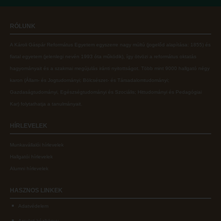
Online adatbázisok
Kollégiumok
RÓLUNK
MTMT
Nagykőrösi Kollégium
A Károli Gáspár Református Egyetem egyszerre nagy múltú (jogelőd alapítása: 1855) és
MTMT GYIK
Óbudai Diákhotel
fiatal egyetem (jelenlegi nevén 1993 óta működik), így ötvözi a református oktatás
Open Access
Kecskeméti Kollégium
hagyományait és a szakmai megújulás iránti nyitottságot.
Több mint
9000 hallgató négy
karon (
Állam- és Jogtudományi; Bölcsészet- és Társadalomtudományi;
Repozitórium
Diákélet
Gazdaságtudományi, Egészségtudományi és Szociális; Hittudományi és Pedagógiai
Kollégiumok
Sport a Károlin
Kar
) folytathatja a tanulmányait.
Nagykőrösi Kollégium
Károli Klub
HÍRLEVELEK
Óbudai Diákhotel
Károli Egyetemi Lelkészség
Munkavállalói hírlevelek
Kecskeméti Kollégium
ECL nyelvvizsga
Hallgatói hírlevelek
Diákélet
Díszoklevél igénylés
Alumni hírlevelek
Sport a Károlin
HÖK
HASZNOS
LINKEK
Károli Klub
Adatvédelem
Károli Egyetemi Lelkészség
Arculati kézikönyv