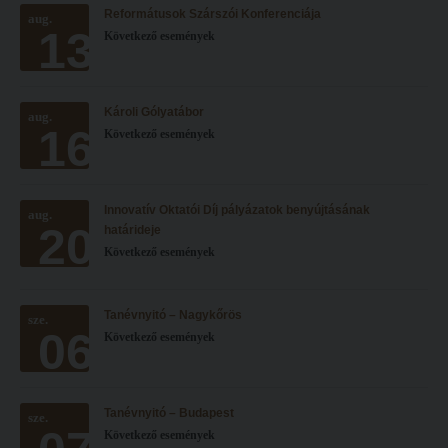
Reformátusok Szárszói Konferenciája
Hitélet
aug.
Minőségbiztosítás
13
Következő események
Intézetek
Oktatóink
Hittanoktató- és Kántorképző Intézet
Szabályzatok
Károli Gólyatábor
aug.
Pedagógusképző Intézet
Rektori utasítások
16
Következő események
Gyakorlati és Továbbképzési Intézet
Határozatok
Minőségbiztosítás
Nemzetközi mobilitás
Innovatív Oktatói Díj pályázatok benyújtásának
aug.
20
Oktatóink
Történeti áttekintés
határideje
Következő események
Szabályzatok
Hasznos linkek
Rektori utasítások
Református Pedagógiai Intézet
Tanévnyitó – Nagykőrös
sze.
06
Határozatok
Következő események
OKTATÁS
Nemzetközi mobilitás
Képzéseink
Történeti áttekintés
Képzési helyszínek
Tanévnyitó – Budapest
sze.
Következő események
Hasznos linkek
Nagykőrösi képzési hely