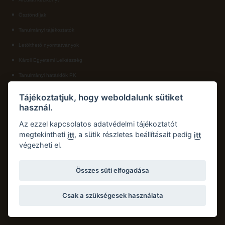
Ösztöndíjak
ECL nyelvvizsga
Tanulmányi tájékoztatók
Díszoklevél igénylés
Letölthető nyomtatványok
HÖK
Károli Egyetemi Lelkészség
Tanulmányi határidők PK
KAPCSOLAT
Tájékoztatjuk, hogy weboldalunk sütiket
használ.
Károli Gáspár Református Egyetem, Pedagógiai Kar
Cím:
2750 Nagykőrös, Hősök tere 5.
Az ezzel kapcsolatos adatvédelmi tájékoztatót
Email:
pk.dth@kre.hu
megtekintheti
, a sütik részletes beállításait pedig
itt
itt
végezheti el.
Telefon:
+36 30 174 1934
Összes süti elfogadása
Csak a szükségesek használata
Copyright © 2026 Károli Gáspár Református Egyetem. Minden jog fenntartva.