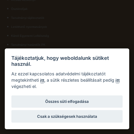
Ösztöndíjak
ECL nyelvvizsga
Tanulmányi tájékoztatók
Díszoklevél igénylés
Letölthető nyomtatványok
HÖK
Károli Egyetemi Lelkészség
Tanulmányi határidők PK
KAPCSOLAT
Tájékoztatjuk, hogy weboldalunk sütiket
használ.
Károli Gáspár Református Egyetem, Pedagógiai Kar
Cím:
2750 Nagykőrös, Hősök tere 5.
Az ezzel kapcsolatos adatvédelmi tájékoztatót
Email:
pk.dth@kre.hu
megtekintheti
, a sütik részletes beállításait pedig
itt
itt
végezheti el.
Telefon:
+36 30 174 1934
Összes süti elfogadása
Csak a szükségesek használata
Copyright © 2026 Károli Gáspár Református Egyetem. Minden jog fenntartva.