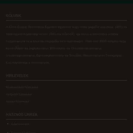
Online adatbázisok
Kollégiumok
RÓLUNK
MTMT
Nagykőrösi Kollégium
A Károli Gáspár Református Egyetem egyszerre nagy múltú (jogelőd alapítása: 1855) és
MTMT GYIK
Óbudai Diákhotel
fiatal egyetem (jelenlegi nevén 1993 óta működik), így ötvözi a református oktatás
Open Access
Kecskeméti Kollégium
hagyományait és a szakmai megújulás iránti nyitottságot.
Több mint
9000 hallgató négy
karon (
Állam- és Jogtudományi; Bölcsészet- és Társadalomtudományi;
Repozitórium
Diákélet
Gazdaságtudományi, Egészségtudományi és Szociális; Hittudományi és Pedagógiai
Kollégiumok
Sport a Károlin
Kar
) folytathatja a tanulmányait.
Nagykőrösi Kollégium
Károli Klub
HÍRLEVELEK
Óbudai Diákhotel
Károli Egyetemi Lelkészség
Munkavállalói hírlevelek
Kecskeméti Kollégium
ECL nyelvvizsga
Hallgatói hírlevelek
Diákélet
Díszoklevél igénylés
Alumni hírlevelek
Sport a Károlin
HÖK
HASZNOS
LINKEK
Károli Klub
Adatvédelem
Károli Egyetemi Lelkészség
Arculati kézikönyv