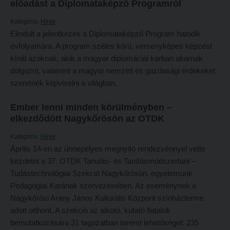
előadást a Diplomataképző Programról
Hitélet
Minőségbiztosítás
Kategória:
Hírek
Intézetek
Oktatóink
Elindult a jelentkezés a Diplomataképző Program hatodik
Hittanoktató- és Kántorképző Intézet
évfolyamára. A program széles körű, versenyképes képzést
Szabályzatok
kínál azoknak, akik a magyar diplomáciai karban akarnak
Pedagógusképző Intézet
Rektori utasítások
dolgozni, valamint a magyar nemzeti és gazdasági érdekeket
Gyakorlati és Továbbképzési Intézet
Határozatok
szeretnék képviselni a világban.
Minőségbiztosítás
Nemzetközi mobilitás
Ember lenni minden körülményben –
Oktatóink
elkezdődött Nagykőrösön az OTDK
Történeti áttekintés
Szabályzatok
Hasznos linkek
Kategória:
Hírek
Április 14-én az ünnepélyes megnyitó rendezvénnyel vette
Rektori utasítások
Református Pedagógiai Intézet
kezdetét a 37. OTDK Tanulás- és Tanításmódszertani –
Határozatok
Tudástechnológiai Szekció Nagykőrösön, egyetemünk
OKTATÁS
Pedagógiai Karának szervezésében. Az eseménynek a
Nemzetközi mobilitás
Képzéseink
Nagykőrösi Arany János Kulturális Központ színházterme
Történeti áttekintés
adott otthont. A szekció az alkotó, kutató fiatalok
Képzési helyszínek
bemutatkozására 31 tagozatban teremt lehetőséget: 235
Hasznos linkek
Nagykőrösi képzési hely