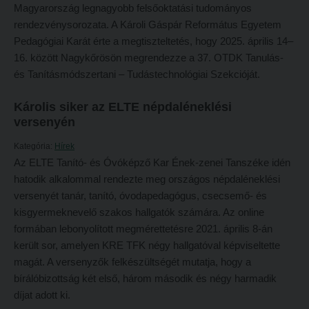
Tehetséggondozás
Magyarország legnagyobb felsőoktatási tudományos
FELVÉTELIZŐKNEK
rendezvénysorozata. A Károli Gáspár Református Egyetem
Tudományos diákköri tevékenység
Pótfelvételi 2026
Pedagógiai Karát érte a megtiszteltetés, hogy 2025. április 14–
PedKaszt – Bethlen-pályázat
16. között Nagykőrösön megrendezze a 37. OTDK Tanulás-
PK Felvételi Tájékoztató kiadvány
és Tanításmódszertani – Tudástechnológiai Szekcióját.
Kari kutatási pályázatok
Hallgatói véleményvideók
Kari kiadványok
Károlis siker az ELTE népdaléneklési
Intézményi pontok
versenyén
FELVÉTELIZŐKNEK
Intézményi pontok igazolása
Kategória:
Hírek
Pótfelvételi 2026
A 2026. évi pótfelvételi eljárás alkalmassági vizsga tudnivalói
Az ELTE Tanító- és Óvóképző Kar Ének-zenei Tanszéke idén
hatodik alkalommal rendezte meg országos népdaléneklési
PK Felvételi Tájékoztató kiadvány
Hitéleti képzések jelentkezési lapja
versenyét tanár, tanító, óvodapedagógus, csecsemő- és
Hallgatói véleményvideók
Átvétel más felsőoktatási intézményből
kisgyermeknevelő szakos hallgatók számára. Az online
Intézményi pontok
formában lebonyolított megmérettetésre 2021. április 8-án
Jelentkezési lapok, nyomtatványok
került sor, amelyen KRE TFK négy hallgatóval képviseltette
Intézményi pontok igazolása
Ösztöndíjak
magát. A versenyzők felkészültségét mutatja, hogy a
A 2026. évi pótfelvételi eljárás alkalmassági vizsga tudnivalói
Szakirányú továbbképzések
bírálóbizottság két első, három második és négy harmadik
díjat adott ki.
Hitéleti képzések jelentkezési lapja
HALLGATÓINKNAK