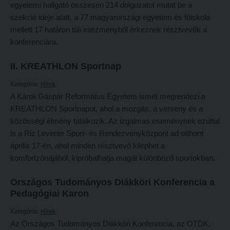
egyetemi hallgató összesen 214 dolgozatot mutat be a
Református Pedagógiai Intézet
Budapesti képzési hely
szekció ideje alatt, a 77 magyarországi egyetem és főiskola
mellett 17 határon túli intézményből érkeznek résztvevők a
OKTATÁS
Marosvásárhelyi képzési hely
konferenciára.
Képzéseink
Kecskeméti képzési hely
II. KREATHLON Sportnap
Képzési helyszínek
Mintatantervek
Kategória:
Hírek
Nagykőrösi képzési hely
Gyakorlati képzés
A Károli Gáspár Református Egyetem ismét megrendezi a
Budapesti képzési hely
KREATHLON Sportnapot, ahol a mozgás, a verseny és a
KUTATÁS
közösségi élmény találkozik. Az izgalmas eseménynek ezúttal
Marosvásárhelyi képzési hely
Kari kutatócsoportok
is a Riz Levente Sport- és Rendezvényközpont ad otthont
Kecskeméti képzési hely
április 17-én, ahol minden résztvevő kiléphet a
Tehetséggondozás
komfortzónájából, kipróbálhatja magát különböző sportokban.
Mintatantervek
Tudományos diákköri tevékenység
Gyakorlati képzés
Országos Tudományos Diákköri Konferencia a
PedKaszt – Bethlen-pályázat
Pedagógiai Karon
KUTATÁS
Kari kutatási pályázatok
Kategória:
Hírek
Kari kutatócsoportok
Kari kiadványok
Az Országos Tudományos Diákköri Konferencia, az OTDK,