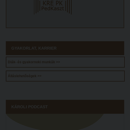
ECL nyelvvizsga
Díszoklevél igénylés
HÖK
GYAKORLAT, KARRIER
Diák- és gyakornoki munkák >>
Álláslehetőségek >>
KÁROLI PODCAST