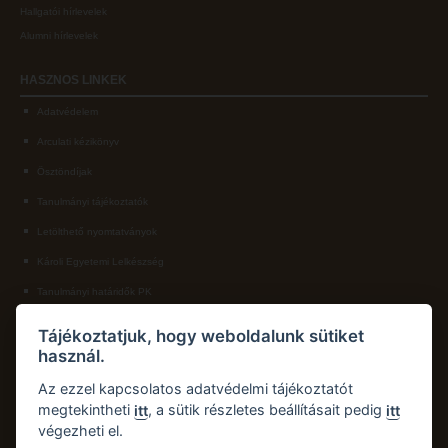
Hallgatói hírlevelek
Alumni hírlevelek
HASZNOS
LINKEK
Adatvédelem
Arculati kézikönyv
Ösztöndíjak
Tanulmányi tájékoztatók
Letölthető nyomtatványok
Károli Egyetemi Lelkészség
Tanulmányi határidők PK
KAPCSOLAT
Tájékoztatjuk, hogy weboldalunk sütiket
használ.
Károli Gáspár Református Egyetem, Pedagógiai Kar
Cím:
2750 Nagykőrös, Hősök tere 5.
Az ezzel kapcsolatos adatvédelmi tájékoztatót
Email:
pk.dth@kre.hu
megtekintheti
, a sütik részletes beállításait pedig
itt
itt
végezheti el.
Telefon:
+36 30 174 1934