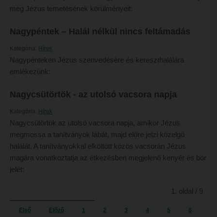
Tételsorok
meg Jézus temetésének körülményeit:
Tanulmányi határidők
Baleset-, munka- és tűzvédelmi megelőző ismeretek hallgatók részére
Nagypéntek – Halál nélkül nincs feltámadás
Tanulmányi Osztály
Moodle, Teams, Microsoft, eduID
Kategória:
Hírek
Kérelmek – nyomtatványok
ESEMÉNYEK
Nagypénteken Jézus szenvedésére és kereszthalálára
Tanulmányi tájékoztató
emlékezünk:
Kárpátok alatt
Tételsorok
Kányádi-verseny
Nagycsütörtök - az utolsó vacsora napja
Baleset-, munka- és tűzvédelmi megelőző ismeretek hallgatók részére
Simonyi-verseny
Kategória:
Hírek
Moodle, Teams, Microsoft, eduID
Psallite énekverseny
Nagycsütörtök az utolsó vacsora napja, amikor Jézus
megmossa a tanítványok lábát, majd előre jelzi közelgő
ESEMÉNYEK
Tanulva tanítani
halálát. A tanítványokkal elköltött közös vacsorán Jézus
Kárpátok alatt
Innováció a pedagógushivatásban
magára vonatkoztatja az étkezésben megjelenő kenyér és bor
jelét:
Kányádi-verseny
Tehetség - Hit - Identitás konferencia
Simonyi-verseny
Művészet határok nélkül
1. oldal / 9
Psallite énekverseny
PedKaszt – Bethlen-pályázat
Első
Előző
1
2
3
4
5
6