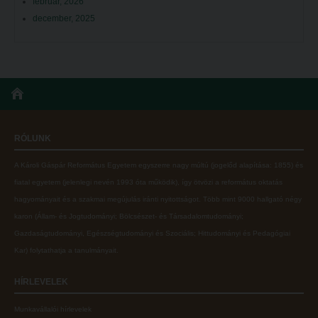
február, 2026
december, 2025
RÓLUNK
A Károli Gáspár Református Egyetem egyszerre nagy múltú (jogelőd alapítása: 1855) és
fiatal egyetem (jelenlegi nevén 1993 óta működik), így ötvözi a református oktatás
hagyományait és a szakmai megújulás iránti nyitottságot.
Több mint
9000 hallgató négy
karon (
Állam- és Jogtudományi; Bölcsészet- és Társadalomtudományi;
Gazdaságtudományi, Egészségtudományi és Szociális; Hittudományi és Pedagógiai
Kar
) folytathatja a tanulmányait.
HÍRLEVELEK
Munkavállalói hírlevelek