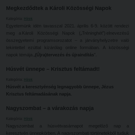
Átvétel más felsőoktatási intézményből
Megkezdődtek a Károli Közösségi Napok
2026/2027. tanévre felvett hallgatók részére
Jelentkezési lapok, nyomtatványok
Kategória:
Hírek
HÖK
Egyetemünk idén tavasszal 2021. április 6-9. között rendezi
Ösztöndíjak
Konzultációs időpontok
meg a Károli Közösségi Napok („Tréninghét”) elnevezésű
Szakirányú továbbképzések
összegyetemi programsorozatot – a járványhelyzetre való
Órarend
tekintettel ezúttal kizárólag online formában. A közösségi
HALLGATÓINKNAK
Kari mentorok
napok témája „
(Újra)tervezés és újraindítás
”.
2026/2027. tanévre felvett hallgatók részére
Ösztöndíjak és egyéb hallgatói pályázatok
Húsvét ünnepe – Krisztus feltámadt!
HÖK
Kari pályázatok
Kategória:
Hírek
Konzultációs időpontok
Szakdolgozati tudnivalók
Húsvét a keresztyénség legnagyobb ünnepe, Jézus
Órarend
Tanulmányi határidők
Krisztus feltámadásának napja.
Kari mentorok
Tanulmányi Osztály
Nagyszombat – a várakozás napja
Ösztöndíjak és egyéb hallgatói pályázatok
Kérelmek – nyomtatványok
Kategória:
Hírek
Kari pályázatok
Tanulmányi tájékoztató
Nagyszombat a húsvétvasárnapot megelőző nap a
keresztyén ünnepkörben. A nagyszombati történetekből tudjuk
Szakdolgozati tudnivalók