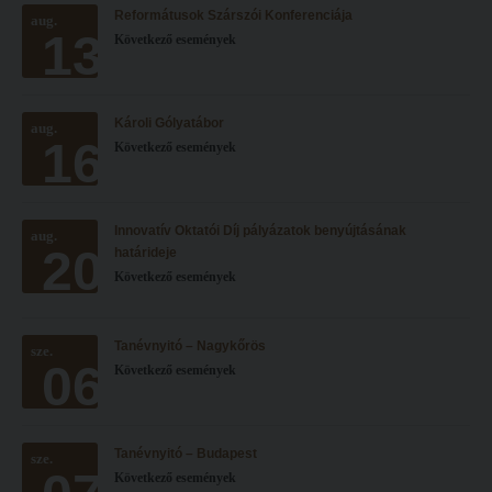
Reformátusok Szárszói Konferenciája
Hitélet
aug.
Minőségbiztosítás
13
Következő események
Intézetek
Oktatóink
Hittanoktató- és Kántorképző Intézet
Szabályzatok
Károli Gólyatábor
aug.
Pedagógusképző Intézet
Rektori utasítások
16
Következő események
Gyakorlati és Továbbképzési Intézet
Határozatok
Minőségbiztosítás
Nemzetközi mobilitás
Innovatív Oktatói Díj pályázatok benyújtásának
aug.
20
Oktatóink
Történeti áttekintés
határideje
Következő események
Szabályzatok
Hasznos linkek
Rektori utasítások
Református Pedagógiai Intézet
Tanévnyitó – Nagykőrös
sze.
06
Határozatok
Következő események
OKTATÁS
Nemzetközi mobilitás
Képzéseink
Történeti áttekintés
Képzési helyszínek
Tanévnyitó – Budapest
sze.
Következő események
Hasznos linkek
Nagykőrösi képzési hely