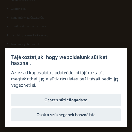
Ösztöndíjak
ECL nyelvvizsga
Tanulmányi tájékoztatók
Díszoklevél igénylés
Letölthető nyomtatványok
HÖK
Károli Egyetemi Lelkészség
Tanulmányi határidők PK
KAPCSOLAT
Tájékoztatjuk, hogy weboldalunk sütiket
használ.
Károli Gáspár Református Egyetem, Pedagógiai Kar
Cím:
2750 Nagykőrös, Hősök tere 5.
Az ezzel kapcsolatos adatvédelmi tájékoztatót
Email:
pk.dth@kre.hu
megtekintheti
, a sütik részletes beállításait pedig
itt
itt
végezheti el.
Telefon:
+36 30 174 1934
Összes süti elfogadása
Csak a szükségesek használata
Copyright © 2026 Károli Gáspár Református Egyetem. Minden jog fenntartva.