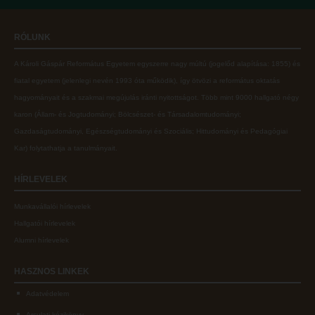
Online adatbázisok
Kollégiumok
RÓLUNK
MTMT
Nagykőrösi Kollégium
A Károli Gáspár Református Egyetem egyszerre nagy múltú (jogelőd alapítása: 1855) és
MTMT GYIK
Óbudai Diákhotel
fiatal egyetem (jelenlegi nevén 1993 óta működik), így ötvözi a református oktatás
Open Access
Kecskeméti Kollégium
hagyományait és a szakmai megújulás iránti nyitottságot.
Több mint
9000 hallgató négy
karon (
Állam- és Jogtudományi; Bölcsészet- és Társadalomtudományi;
Repozitórium
Diákélet
Gazdaságtudományi, Egészségtudományi és Szociális; Hittudományi és Pedagógiai
Kollégiumok
Sport a Károlin
Kar
) folytathatja a tanulmányait.
Nagykőrösi Kollégium
Károli Klub
HÍRLEVELEK
Óbudai Diákhotel
Károli Egyetemi Lelkészség
Munkavállalói hírlevelek
Kecskeméti Kollégium
ECL nyelvvizsga
Hallgatói hírlevelek
Diákélet
Díszoklevél igénylés
Alumni hírlevelek
Sport a Károlin
HÖK
HASZNOS
LINKEK
Károli Klub
Adatvédelem
Károli Egyetemi Lelkészség
Arculati kézikönyv