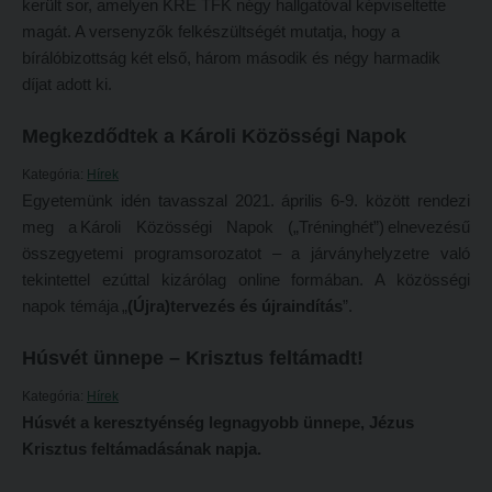
került sor, amelyen KRE TFK négy hallgatóval képviseltette
Átvétel más felsőoktatási intézményből
magát. A versenyzők felkészültségét mutatja, hogy a
2026/2027. tanévre felvett hallgatók részére
bírálóbizottság két első, három második és négy harmadik
Jelentkezési lapok, nyomtatványok
HÖK
díjat adott ki.
Ösztöndíjak
Konzultációs időpontok
Megkezdődtek a Károli Közösségi Napok
Szakirányú továbbképzések
Órarend
Kategória:
Hírek
HALLGATÓINKNAK
Kari mentorok
Egyetemünk idén tavasszal 2021. április 6-9. között rendezi
2026/2027. tanévre felvett hallgatók részére
Ösztöndíjak és egyéb hallgatói pályázatok
meg a Károli Közösségi Napok („Tréninghét”) elnevezésű
összegyetemi programsorozatot – a járványhelyzetre való
HÖK
Kari pályázatok
tekintettel ezúttal kizárólag online formában. A közösségi
Konzultációs időpontok
Szakdolgozati tudnivalók
napok témája „
(Újra)tervezés és újraindítás
”.
Órarend
Tanulmányi határidők
Húsvét ünnepe – Krisztus feltámadt!
Kari mentorok
Tanulmányi Osztály
Kategória:
Hírek
Ösztöndíjak és egyéb hallgatói pályázatok
Kérelmek – nyomtatványok
Húsvét a keresztyénség legnagyobb ünnepe, Jézus
Krisztus feltámadásának napja.
Kari pályázatok
Tanulmányi tájékoztató
Szakdolgozati tudnivalók