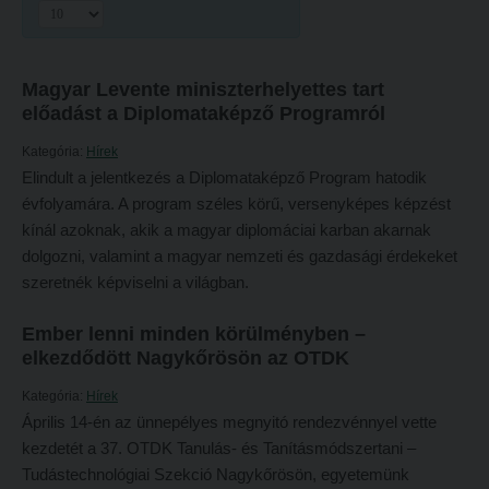
Hitélet
Minőségbiztosítás
Intézetek
Oktatóink
Magyar Levente miniszterhelyettes tart
Hittanoktató- és Kántorképző Intézet
Szabályzatok
előadást a Diplomataképző Programról
Pedagógusképző Intézet
Rektori utasítások
Kategória:
Hírek
Gyakorlati és Továbbképzési Intézet
Határozatok
Elindult a jelentkezés a Diplomataképző Program hatodik
évfolyamára. A program széles körű, versenyképes képzést
Minőségbiztosítás
Nemzetközi mobilitás
kínál azoknak, akik a magyar diplomáciai karban akarnak
Oktatóink
Történeti áttekintés
dolgozni, valamint a magyar nemzeti és gazdasági érdekeket
szeretnék képviselni a világban.
Szabályzatok
Hasznos linkek
Rektori utasítások
Református Pedagógiai Intézet
Ember lenni minden körülményben –
elkezdődött Nagykőrösön az OTDK
Határozatok
OKTATÁS
Kategória:
Hírek
Nemzetközi mobilitás
Képzéseink
Április 14-én az ünnepélyes megnyitó rendezvénnyel vette
Történeti áttekintés
kezdetét a 37. OTDK Tanulás- és Tanításmódszertani –
Képzési helyszínek
Tudástechnológiai Szekció Nagykőrösön, egyetemünk
Hasznos linkek
Nagykőrösi képzési hely