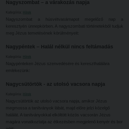
Tételsorok
Nagyszombat – a várakozás napja
Tanulmányi határidők
Baleset-, munka- és tűzvédelmi megelőző ismeretek hallgatók részére
Kategória:
Hírek
Nagyszombat a húsvétvasárnapot megelőző nap a
Tanulmányi Osztály
Moodle, Teams, Microsoft, eduID
keresztyén ünnepkörben. A nagyszombati történetekből tudjuk
Kérelmek – nyomtatványok
ESEMÉNYEK
meg Jézus temetésének körülményeit:
Tanulmányi tájékoztató
Kárpátok alatt
Nagypéntek – Halál nélkül nincs feltámadás
Tételsorok
Kányádi-verseny
Kategória:
Hírek
Baleset-, munka- és tűzvédelmi megelőző ismeretek hallgatók részére
Simonyi-verseny
Nagypénteken Jézus szenvedésére és kereszthalálára
emlékezünk:
Moodle, Teams, Microsoft, eduID
Psallite énekverseny
ESEMÉNYEK
Tanulva tanítani
Nagycsütörtök - az utolsó vacsora napja
Kárpátok alatt
Innováció a pedagógushivatásban
Kategória:
Hírek
Nagycsütörtök az utolsó vacsora napja, amikor Jézus
Kányádi-verseny
Tehetség - Hit - Identitás konferencia
megmossa a tanítványok lábát, majd előre jelzi közelgő
Simonyi-verseny
Művészet határok nélkül
halálát. A tanítványokkal elköltött közös vacsorán Jézus
magára vonatkoztatja az étkezésben megjelenő kenyér és bor
Psallite énekverseny
PedKaszt – Bethlen-pályázat
jelét: