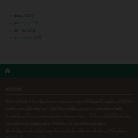
július, 2026
március, 2026
február, 2026
december, 2025
RÓLUNK
A Károli Gáspár Református Egyetem egyszerre nagy múltú (jogelőd alapítása: 1855) és
fiatal egyetem (jelenlegi nevén 1993 óta működik), így ötvözi a református oktatás
hagyományait és a szakmai megújulás iránti nyitottságot.
Több mint
9000 hallgató négy
karon (
Állam- és Jogtudományi; Bölcsészet- és Társadalomtudományi;
Gazdaságtudományi, Egészségtudományi és Szociális; Hittudományi és Pedagógiai