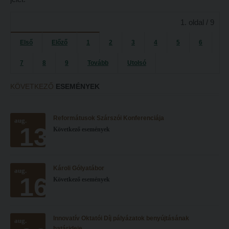
Tanulva tanítani
Galéria
1. oldal / 9
Innováció a pedagógushivatásban
Olvasás- és írástanítás komplex fonomimikával
Tehetség - Hit - Identitás konferencia
Első
Előző
1
2
3
4
5
6
SZOLGÁLTATÁSAINK
Művészet határok nélkül
7
8
9
Tovább
Utolsó
Károli Református Könyv- és Ajándékbolt
PedKaszt – Bethlen-pályázat
Kari könyvtár
KÖVETKEZŐ
ESEMÉNYEK
Galéria
Kecskeméti campus könyvtár
Olvasás- és írástanítás komplex fonomimikával
Liberty katalógus
Reformátusok Szárszói Konferenciája
aug.
13
Következő események
SZOLGÁLTATÁSAINK
Kutatástámogatás, láthatóság
Károli Református Könyv- és Ajándékbolt
Online adatbázisok
Károli Gólyatábor
Kari könyvtár
aug.
MTMT
16
Következő események
Kecskeméti campus könyvtár
MTMT GYIK
Liberty katalógus
Open Access
Innovatív Oktatói Díj pályázatok benyújtásának
aug.
Kutatástámogatás, láthatóság
Repozitórium
határideje