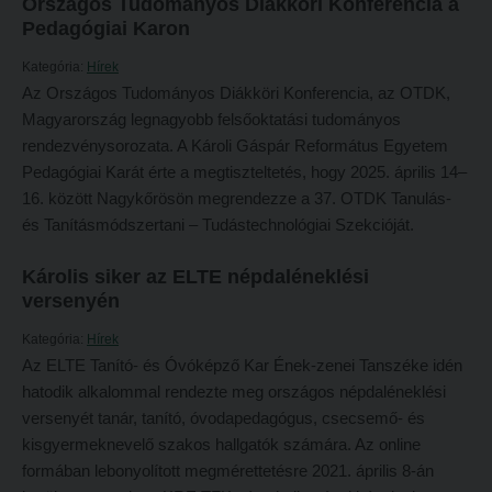
Országos Tudományos Diákköri Konferencia a
Tehetséggondozás
FELVÉTELIZŐKNEK
Pedagógiai Karon
Tudományos diákköri tevékenység
Pótfelvételi 2026
Kategória:
Hírek
PedKaszt – Bethlen-pályázat
Az Országos Tudományos Diákköri Konferencia, az OTDK,
PK Felvételi Tájékoztató kiadvány
Magyarország legnagyobb felsőoktatási tudományos
Kari kutatási pályázatok
Hallgatói véleményvideók
rendezvénysorozata. A Károli Gáspár Református Egyetem
Kari kiadványok
Pedagógiai Karát érte a megtiszteltetés, hogy 2025. április 14–
Intézményi pontok
16. között Nagykőrösön megrendezze a 37. OTDK Tanulás-
FELVÉTELIZŐKNEK
Intézményi pontok igazolása
és Tanításmódszertani – Tudástechnológiai Szekcióját.
Pótfelvételi 2026
A 2026. évi pótfelvételi eljárás alkalmassági vizsga tudnivalói
Károlis siker az ELTE népdaléneklési
PK Felvételi Tájékoztató kiadvány
Hitéleti képzések jelentkezési lapja
versenyén
Hallgatói véleményvideók
Átvétel más felsőoktatási intézményből
Kategória:
Hírek
Intézményi pontok
Jelentkezési lapok, nyomtatványok
Az ELTE Tanító- és Óvóképző Kar Ének-zenei Tanszéke idén
hatodik alkalommal rendezte meg országos népdaléneklési
Intézményi pontok igazolása
Ösztöndíjak
versenyét tanár, tanító, óvodapedagógus, csecsemő- és
A 2026. évi pótfelvételi eljárás alkalmassági vizsga tudnivalói
Szakirányú továbbképzések
kisgyermeknevelő szakos hallgatók számára. Az online
formában lebonyolított megmérettetésre 2021. április 8-án
Hitéleti képzések jelentkezési lapja
HALLGATÓINKNAK