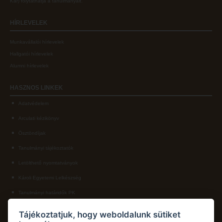
Kar
) folytathatja a tanulmányait.
HÍRLEVELEK
Munkavállalói hírlevelek
Hallgatói hírlevelek
Alumni hírlevelek
HASZNOS
LINKEK
Adatvédelem
Arculati kézikönyv
Ösztöndíjak
Tanulmányi tájékoztatók
Letölthető nyomtatványok
Károli Egyetemi Lelkészség
Tanulmányi határidők PK
KAPCSOLAT
Tájékoztatjuk, hogy weboldalunk sütiket