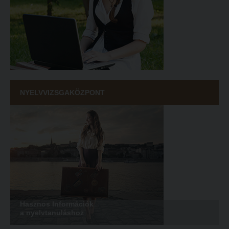
NYELVVIZSGAKÖZPONT
Hasznos Információk
a nyelvtanuláshoz