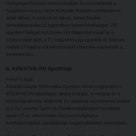
Pedagógiai Karának szervezésében. Az eseménynek a
Református Pedagógiai Intézet
Budapesti képzési hely
Nagykőrösi Arany János Kulturális Központ színházterme
adott otthont. A szekció az alkotó, kutató fiatalok
OKTATÁS
Marosvásárhelyi képzési hely
bemutatkozására 31 tagozatban teremt lehetőséget: 235
Képzéseink
Kecskeméti képzési hely
egyetemi hallgató összesen 214 dolgozatot mutat be a
szekció ideje alatt, a 77 magyarországi egyetem és főiskola
Képzési helyszínek
Mintatantervek
mellett 17 határon túli intézményből érkeznek résztvevők a
Nagykőrösi képzési hely
Gyakorlati képzés
konferenciára.
Budapesti képzési hely
KUTATÁS
II. KREATHLON Sportnap
Marosvásárhelyi képzési hely
Kari kutatócsoportok
Kategória:
Hírek
Kecskeméti képzési hely
Tehetséggondozás
A Károli Gáspár Református Egyetem ismét megrendezi a
KREATHLON Sportnapot, ahol a mozgás, a verseny és a
Mintatantervek
Tudományos diákköri tevékenység
közösségi élmény találkozik. Az izgalmas eseménynek ezúttal
Gyakorlati képzés
PedKaszt – Bethlen-pályázat
is a Riz Levente Sport- és Rendezvényközpont ad otthont
április 17-én, ahol minden résztvevő kiléphet a
KUTATÁS
Kari kutatási pályázatok
komfortzónájából, kipróbálhatja magát különböző sportokban.
Kari kutatócsoportok
Kari kiadványok