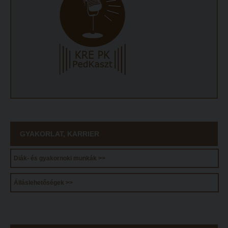
ECL nyelvvizsga
Díszoklevél igénylés
HÖK
GYAKORLAT, KARRIER
Diák- és gyakornoki munkák >>
Álláslehetőségek >>