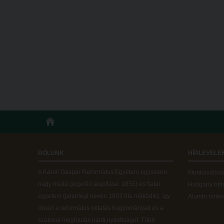
RÓLUNK
HÍRLEVELE
A Károli Gáspár Református Egyetem egyszerre
Munkavállalói
nagy múltú (jogelőd alapítása: 1855) és fiatal
Hallgatói hír
egyetem (jelenlegi nevén 1993 óta működik), így
Alumni hírlev
ötvözi a református oktatás hagyományait és a
szakmai megújulás iránti nyitottságot.
Több