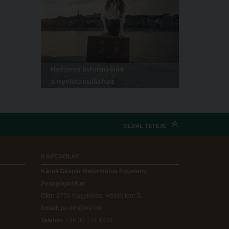
Hasznos Információk
a nyelvtanuláshoz
OLDAL TETEJE
KAPCSOLAT
Károli Gáspár Református Egyetem,
Pedagógiai Kar
Cím:
2750 Nagykőrös, Hősök tere 5.
Email:
pk.dth@kre.hu
Telefon:
+36 30 174 1934