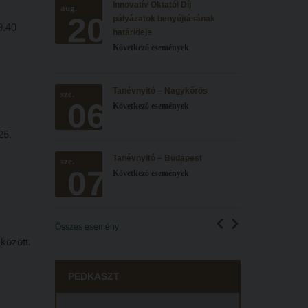
Innovatív Oktatói Díj
aug.
20
pályázatok benyújtásának
9.40
határideje
Következő események
Tanévnyitó – Nagykőrös
sze.
06
Következő események
25.
Tanévnyitó – Budapest
sze.
07
Következő események
Összes esemény
között.
PEDKASZT