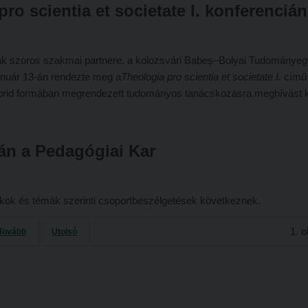
ro scientia et societate I. konferencián
 szoros szakmai partnere, a kolozsvári Ba
beș–Bolyai Tudománye
nuár 13-án rendezte meg a
Theologia pro scientia et societate I.
című
 hibrid formában megrendezett tudományos tanácskozásra meghívást 
2-án a Pedagógiai Kar
zakok és témák szerinti csoportbeszélgetések következnek.
1. o
Tovább
Utolsó