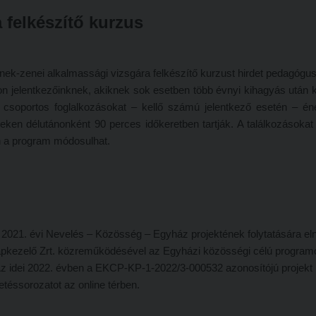
 felkészítő kurzus
ek-zenei alkalmassági vizsgára felkészítő kurzust hirdet pedagógu
n jelentkezőinknek, akiknek sok esetben több évnyi kihagyás után ke
 A csoportos foglalkozásokat – kellő számú jelentkező esetén – é
en délutánonként 90 perces időkeretben tartják. A találkozásokat j
n a program módosulhat.
021. évi Nevelés – Közösség – Egyház projektének folytatására eln
apkezelő Zrt. közreműködésével az Egyházi közösségi célú program
z idei 2022. évben a EKCP-KP-1-2022/3-000532 azonosítójú projekt
etéssorozatot az online térben.