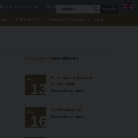
igitális rendszerek
Kapcsolat
Keresés
NAK
ESEMÉNYEK
SZOLGÁLTATÁSAINK
HÖK
KÖVETKEZŐ
ESEMÉNYEK
Reformátusok Szárszói
aug.
13
Konferenciája
Következő események
Károli Gólyatábor
aug.
16
Következő események