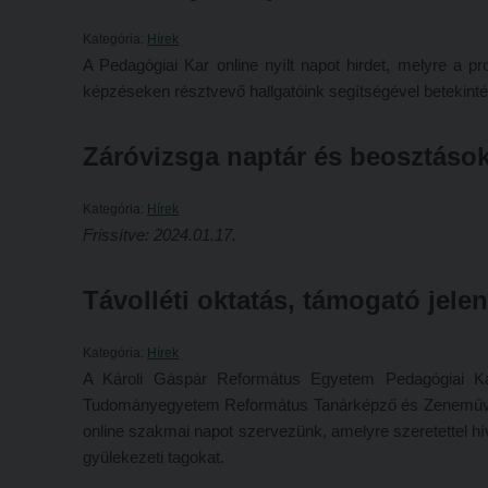
Kategória:
Hírek
A Pedagógiai Kar online nyílt napot hirdet, melyre a pr
képzéseken résztvevő hallgatóink segítségével betekint
Záróvizsga naptár és beosztáso
Kategória:
Hírek
Frissítve: 2024.01.17.
Távolléti oktatás, támogató jele
Kategória:
Hírek
A Károli Gáspár Református Egyetem Pedagógiai Kar
Tudományegyetem Református Tanárképző és Zeneművész
online szakmai napot szervezünk, amelyre szeretettel hívj
gyülekezeti tagokat.