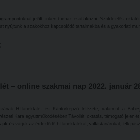
ogrampontoknál jelölt linken tudnak csatlakozni. Szakfelelős oktató
ést nyújtunk a szakokhoz kapcsolódó tartalmakba és a gyakorlati mu
k
nlét – online szakmai nap 2022. január 2
ának Hittanoktató- és Kántorképző Intézete, valamint a Babeş
eti Kara együttműködésében Távolléti oktatás, támogató jelenlét
uk és várjuk az érdeklődő hittanoktatókat, vallástanárokat, lelkipász