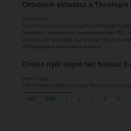
Oktatóink előadása a Theologia p
Kategória:
Hírek
A Károli Gáspár Református Egyetem Pedagógiai Karának
Református Tanárképző és Zeneművészeti Kara 2022. ja
nemzetközi konferenciáját. A járványügyi helyzet miatt
a Pedagógiai Kar doktorandusz oktatói is.
Online nyílt napot tart február 
Kategória:
Hírek
9:30-tól általános tájékoztató, majd Teams-csatornán s
Első
Előző
1
2
3
4
5