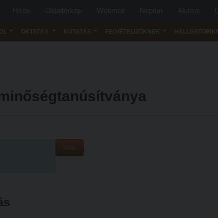
Hírek
Oldaltérkép
Webmail
Neptun
Alumni
D
ÓL
OKTATÁS
KUTATÁS
FELVÉTELIZŐKNEK
HALLGATÓINK
 minőségtanúsítványa
Szűrő
ás