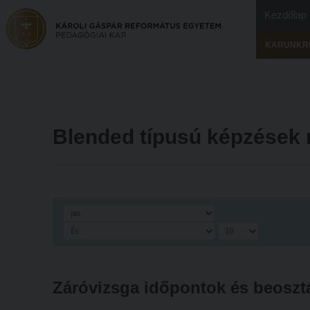
Kezdőlap
KARUNKR
Blended típusú képzések
Záróvizsga időpontok és beoszt