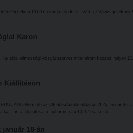
képzési helyen 10.00 órakor kezdődnek, ezért a záróvizsgázóknak 
ógiai Karon
rán a Kar előalkalmassági vizsgát szervez mindhárom képzési helyén 20
o Kiállításon
 EDUCATIO Nemzetközi Oktatási Szakkiállításon 2025. január 9-11. 
 kiállításra látogatókat mindhárom nap 10–17 óra között.
 január 18-án