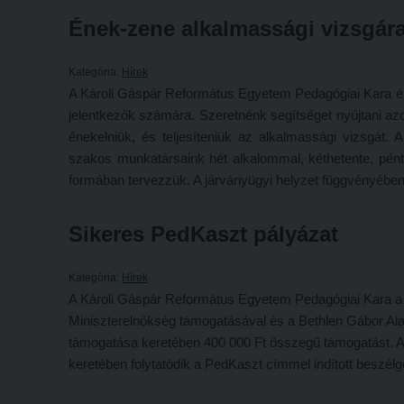
Ének-zene alkalmassági vizsgára
Kategória:
Hírek
A Károli Gáspár Református Egyetem Pedagógiai Kara én
jelentkezők számára. Szeretnénk segítséget nyújtani azo
énekelniük, és teljesíteniük az alkalmassági vizsgát.
szakos munkatársaink hét alkalommal, kéthetente, péntek
formában tervezzük. A járványügyi helyzet függvényébe
Sikeres PedKaszt pályázat
Kategória:
Hírek
A Károli Gáspár Református Egyetem Pedagógiai Kara a 2
Miniszterelnökség támogatásával és a Bethlen Gábor Al
támogatása keretében 400 000 Ft összegű támogatást. A
keretében folytatódik a PedKaszt címmel indított beszélg