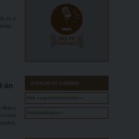
ink és a
nkába.
GYAKORLAT, KARRIER
8-án
Diák- és gyakornoki munkák >>
–Bolyai
Álláslehetőségek >>
 címmel
torokat,