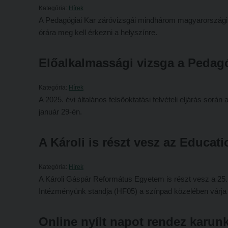
Kategória:
Hírek
A Pedagógiai Kar záróvizsgái mindhárom magyarországi 
órára meg kell érkezni a helyszínre.
Előalkalmassági vizsga a Pedag
Kategória:
Hírek
A 2025. évi általános felsőoktatási felvételi eljárás so
január 29-én.
A Károli is részt vesz az Educati
Kategória:
Hírek
A Károli Gáspár Református Egyetem is részt vesz a 25.
Intézményünk standja (HF05) a színpad közelében várja a
Online nyílt napot rendez karunk