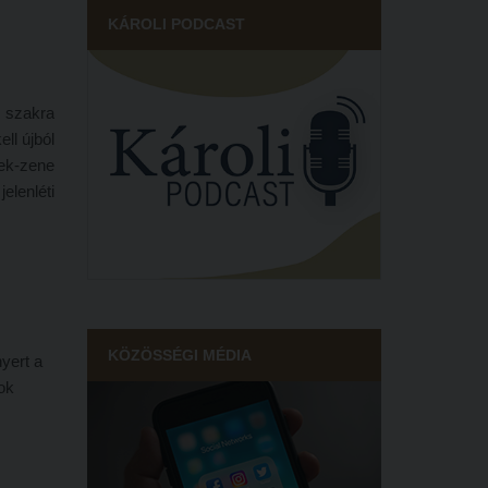
KÁROLI PODCAST
s szakra
ll újból
nek-zene
elenléti
KÖZÖSSÉGI MÉDIA
yert a
ok