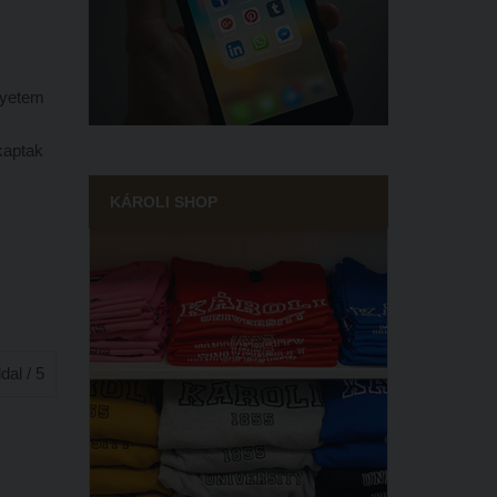
gyetem
kaptak
KÁROLI SHOP
ldal / 5