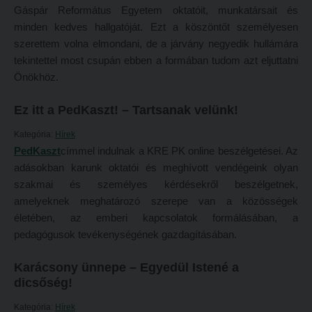
Gáspár Református Egyetem oktatóit, munkatársait és
Átvétel más felsőoktatási intézményből
2026/2027. tanévre felvett hallgatók részére
minden kedves hallgatóját. Ezt a köszöntőt személyesen
Jelentkezési lapok, nyomtatványok
szerettem volna elmondani, de a járvány negyedik hullámára
HÖK
tekintettel most csupán ebben a formában tudom azt eljuttatni
Ösztöndíjak
Konzultációs időpontok
Önökhöz.
Szakirányú továbbképzések
Órarend
Ez itt a PedKaszt! – Tartsanak velünk!
HALLGATÓINKNAK
Kari mentorok
Kategória:
Hírek
2026/2027. tanévre felvett hallgatók részére
Ösztöndíjak és egyéb hallgatói pályázatok
PedKaszt
címmel indulnak a KRE PK online beszélgetései. Az
HÖK
Kari pályázatok
adásokban karunk oktatói és meghívott vendégeink olyan
szakmai és személyes kérdésekről beszélgetnek,
Konzultációs időpontok
Szakdolgozati tudnivalók
amelyeknek meghatározó szerepe van a közösségek
Órarend
Tanulmányi határidők
életében, az emberi kapcsolatok formálásában, a
pedagógusok tevékenységének gazdagításában.
Kari mentorok
Tanulmányi Osztály
Ösztöndíjak és egyéb hallgatói pályázatok
Kérelmek – nyomtatványok
Karácsony ünnepe – Egyedül Istené a
dicsőség!
Kari pályázatok
Tanulmányi tájékoztató
Kategória:
Hírek
Szakdolgozati tudnivalók