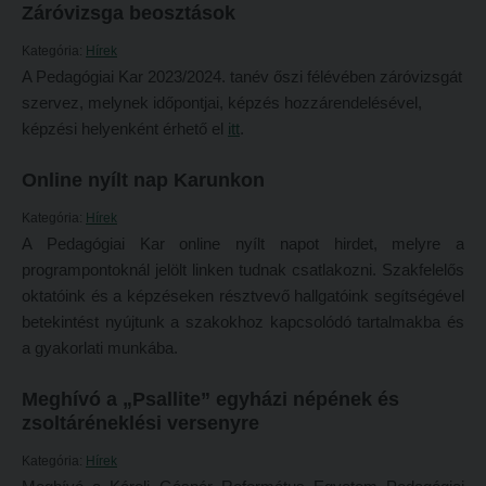
Záróvizsga beosztások
Református Pedagógiai Intézet
Budapesti képzési hely
Kategória:
Hírek
OKTATÁS
Marosvásárhelyi képzési hely
A Pedagógiai Kar 2023/2024. tanév őszi félévében záróvizsgát
szervez, melynek időpontjai, képzés hozzárendelésével,
Képzéseink
Kecskeméti képzési hely
képzési helyenként érhető el
itt
.
Képzési helyszínek
Mintatantervek
Online nyílt nap Karunkon
Nagykőrösi képzési hely
Gyakorlati képzés
Kategória:
Hírek
Budapesti képzési hely
KUTATÁS
A Pedagógiai Kar online nyílt napot hirdet, melyre a
Marosvásárhelyi képzési hely
programpontoknál jelölt linken tudnak csatlakozni. Szakfelelős
Kari kutatócsoportok
oktatóink és a képzéseken résztvevő hallgatóink segítségével
Kecskeméti képzési hely
Tehetséggondozás
betekintést nyújtunk a szakokhoz kapcsolódó tartalmakba és
Mintatantervek
Tudományos diákköri tevékenység
a gyakorlati munkába.
Gyakorlati képzés
PedKaszt – Bethlen-pályázat
Meghívó a „Psallite” egyházi népének és
KUTATÁS
zsoltáréneklési versenyre
Kari kutatási pályázatok
Kari kutatócsoportok
Kari kiadványok
Kategória:
Hírek