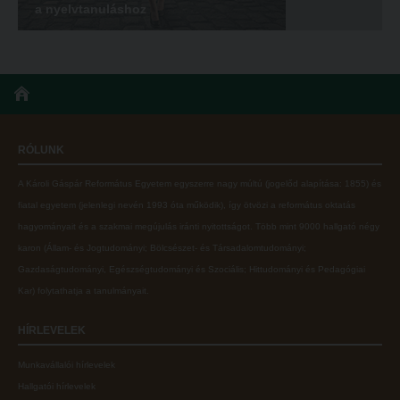
a nyelvtanuláshoz
RÓLUNK
A Károli Gáspár Református Egyetem egyszerre nagy múltú (jogelőd alapítása: 1855) és
fiatal egyetem (jelenlegi nevén 1993 óta működik), így ötvözi a református oktatás
hagyományait és a szakmai megújulás iránti nyitottságot.
Több mint
9000 hallgató négy
karon (
Állam- és Jogtudományi; Bölcsészet- és Társadalomtudományi;
Gazdaságtudományi, Egészségtudományi és Szociális; Hittudományi és Pedagógiai
Kar
) folytathatja a tanulmányait.
HÍRLEVELEK
Munkavállalói hírlevelek
Hallgatói hírlevelek