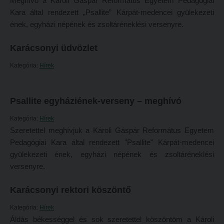
Meghívó a Károli Gáspár Református Egyetem Pedagógiai
Tehetséggondozás
FELVÉTELIZŐKNEK
Kara által rendezett „Psallite” Kárpát-medencei gyülekezeti
Tudományos diákköri tevékenység
ének, egyházi népének és zsoltáréneklési versenyre.
Pótfelvételi 2026
PedKaszt – Bethlen-pályázat
PK Felvételi Tájékoztató kiadvány
Karácsonyi üdvözlet
Kari kutatási pályázatok
Hallgatói véleményvideók
Kategória:
Hírek
Kari kiadványok
Intézményi pontok
FELVÉTELIZŐKNEK
Intézményi pontok igazolása
Psallite egyháziének-verseny – meghívó
Pótfelvételi 2026
A 2026. évi pótfelvételi eljárás alkalmassági vizsga tudnivalói
Kategória:
Hírek
Szeretettel meghívjuk a Károli Gáspár Református Egyetem
PK Felvételi Tájékoztató kiadvány
Hitéleti képzések jelentkezési lapja
Pedagógiai Kara által rendezett "Psallite" Kárpát-medencei
Hallgatói véleményvideók
Átvétel más felsőoktatási intézményből
gyülekezeti ének, egyházi népének és zsoltáréneklési
Intézményi pontok
Jelentkezési lapok, nyomtatványok
versenyre.
Intézményi pontok igazolása
Ösztöndíjak
Karácsonyi rektori köszöntő
A 2026. évi pótfelvételi eljárás alkalmassági vizsga tudnivalói
Szakirányú továbbképzések
Kategória:
Hírek
Hitéleti képzések jelentkezési lapja
Áldás békességgel és sok szeretettel köszöntöm a Károli
HALLGATÓINKNAK