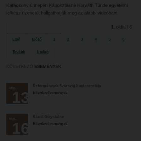
Tételsorok
Karácsony ünnepén Káposztásné Horváth Tünde egyetemi
Tanulmányi határidők
Baleset-, munka- és tűzvédelmi megelőző ismeretek hallgatók részére
lelkész üzenetét hallgathatják meg az alábbi videóban:
Tanulmányi Osztály
Moodle, Teams, Microsoft, eduID
1. oldal / 6
Kérelmek – nyomtatványok
ESEMÉNYEK
Első
Előző
1
2
3
4
5
6
Tanulmányi tájékoztató
Kárpátok alatt
Tovább
Utolsó
Tételsorok
Kányádi-verseny
Baleset-, munka- és tűzvédelmi megelőző ismeretek hallgatók részére
KÖVETKEZŐ
ESEMÉNYEK
Simonyi-verseny
Moodle, Teams, Microsoft, eduID
Psallite énekverseny
Reformátusok Szárszói Konferenciája
aug.
ESEMÉNYEK
Tanulva tanítani
13
Következő események
Kárpátok alatt
Innováció a pedagógushivatásban
Kányádi-verseny
Tehetség - Hit - Identitás konferencia
Károli Gólyatábor
aug.
16
Simonyi-verseny
Művészet határok nélkül
Következő események
Psallite énekverseny
PedKaszt – Bethlen-pályázat