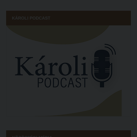
ECL nyelvvizsga
KÁROLI PODCAST
Díszoklevél igénylés
HÖK