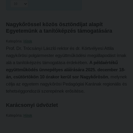
Hitélet
Minőségbiztosítás
Intézetek
Oktatóink
Nagykőrössel közös ösztöndíjat alapít
Hittanoktató- és Kántorképző Intézet
Szabályzatok
Egyetemünk a tanítóképzés támogatására
Pedagógusképző Intézet
Rektori utasítások
Kategória:
Hírek
Gyakorlati és Továbbképzési Intézet
Határozatok
Prof. Dr. Trócsányi László rektor és dr. Körtvélyesi Attila
nagykőrösi polgármester együttműködési megállapodást írnak
Minőségbiztosítás
Nemzetközi mobilitás
alá a tanítóképzés támogatása érdekében.
A példaértékű
Oktatóink
Történeti áttekintés
együttműködés ünnepélyes aláírására 2025. december 18-
án, csütörtökön 10 órakor kerül sor
Nagykőrösön
, melynek
Szabályzatok
Hasznos linkek
célja az egyetem nagykőrösi Pedagógiai Karának regionális és
Rektori utasítások
Református Pedagógiai Intézet
tehetséggondozói szerepének erősítése.
Határozatok
OKTATÁS
Karácsonyi üdvözlet
Nemzetközi mobilitás
Képzéseink
Kategória:
Hírek
Történeti áttekintés
Képzési helyszínek
Hasznos linkek
Nagykőrösi képzési hely